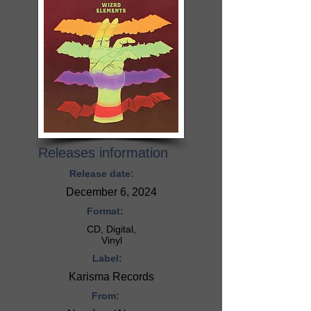
Releases information
Release date:
December 6, 2024
Format:
CD, Digital,
Vinyl
Label:
Karisma Records
From: