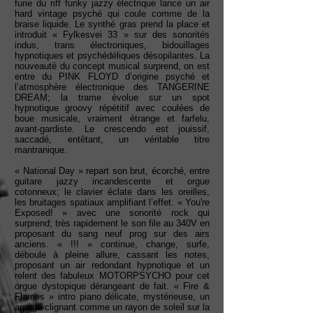
furie du riff funky jazzy électrique lance un air
hard vintage psyché qui coule comme de la
braise liquide. Le synthé gras prend la place et
introduit « Fylkesvei 33 » sur des sonorités
indus, trans électroniques, bidouillages
hypnotiques et psychédéliques désopilantes. La
nouveauté du concept musical surprend, on est
entre du PINK FLOYD d’origine psyché et
l’atmosphère électronique des TANGERINE
DREAM; la trame évolue sur un spot
hypnotique groovy répétitif avec coulées de
boue musicale, vraiment étrange et farfelu,
avant-gardiste. Le crescendo est jouissif,
saccadé, entêtant, un véritable titre
mantranique.
« National Day » repart son brut, écorché, entre
guitare jazzy incandescente et orgue
cotonneux; le clavier éclate dans les oreilles,
les bruitages spatiaux amplifiant l’effet. « You're
Exposed! » avec une sonorité rock qui
surprend; très rapidement le son file au 340V en
proposant du sang neuf prog sur des airs
anciens. « !!! » continue, change, surfe,
déboule à pleine allure, cassant les notes,
proposant un air redondant hypnotique et un
relent des fabuleux MOTORPSYCHO pour cet
orgue dystopique dérangeant de fait. « Fire &
Flames » intro piano délicate, mystérieuse, un
arpège clignant comme un rayon de soleil sur la