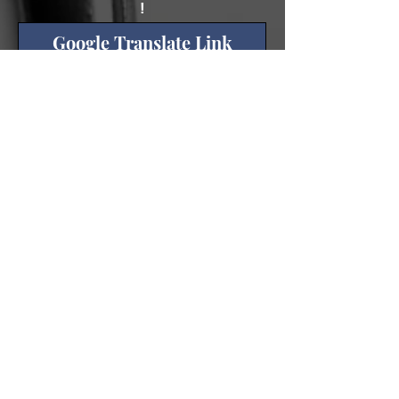
!
Google Translate Link
PISTES / TRACKS
1. GT, Me & My 6610 (3:55)
2. Mesmerized (4:52)
3. The Void (3:26)
4. Fylkesvei 33 (6:12)
5. National Day (3:04)
6. You're Exposed! (4:04)
7. !!! (2:03)
8. Fire & Flames (6:31)
9. Kaleidoskop (3:08)
Total : 37’15’’
musiciens /
musicians
- Hallvard Gaardløs: Bass, lead