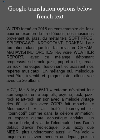
Google translation options below
french text
WIZRD formé en 2018 en conservatoire de Jazz
pour un examen de fin d’études; des musiciens
provenant du jazz, du métal tels SOFT FFOG,
SPIDERGAWD, KROKOFANT, DRAKEN. Leur
formation classique les fait revisiter CREAM,
MAHAVISHNU ORCHESTRA voire WEATHER
REPORT, avec ce mélange détonnant
progressiste de rock, jazz, pop et indie, créant
un rock frénétique, fusionnant et brassant nos
repères musicaux. Un mélange oui, mélodique
peut-être, inventif et progressiste, allons voir
avec ce 2e album.
« GT, Me & My 6610 » entame dévoilant leur
son singulier entre pop folk, psyché, rock, jazz-
rock et art-rock; un son avec la mélodie vintage
des 60, le lien avec ZOPP fait mouche. «
Mesmerized » air fruité, tournoyant et
‘’tournicoti’’ comme dans la célèbre animation;
un espace guitare acoustique andalou, un
chœur hurlé; il y a de l’électricité dans l’air à
défaut d’avoir l’éclectique; plus jazzy que
MEER, plus underground aussi. « The Void »
toujours ce clavier meerien au départ, puis la