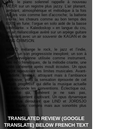
vitre; le piano solennel rappelle à nouveau
MEER sur un registre plus jazzy. L’air planant,
ambiant, atmosphérique et mélodique à la fois
sur les voix comme lien d’accroche; la batterie
monte, les chœurs comme au bon temps des
60/70 en furie; l’orgue en solo aidé de la basse
tonitruante. « Kaleidoskop » en langue du cru,
un air mélancolique avéré sur un arpège guitare
lancinant avec un air souvenir de KAUAN et de
KING CRIMSON.
WIZRD mélange le rock, le jazz et l’indie,
créant un son progressiste inexploré; un son à
voix norvégienne utilisée comme instrument,
des solo frénétiques, de la mélodie criante, une
unité cohérente après moult écoutes. Un opus
barjot repoussant les limites musicales. Avant-
gardiste, intense, attrayant mais à l’ambiance
explosive, voilà la sensation éprouvée de cet
album progressif qui défie la musique actuelle
et transcende les conventions. Éclectique oui,
diversifié oui, cohérent je ne sais pas,
hypnotiquement captivant. Un opus dynamique
bien plus déroutant que LIND et JORDSJO
vous l’aurez compris mais aux sonorités plus
modernes.
TRANSLATED REVIEW (GOOGLE
TRANSLATE) BELOW FRENCH TEXT