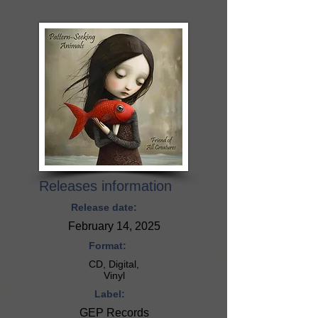
Releases information
Release date:
February 14, 2025
Format:
CD, Digital,
Vinyl
Label:
GEP Records