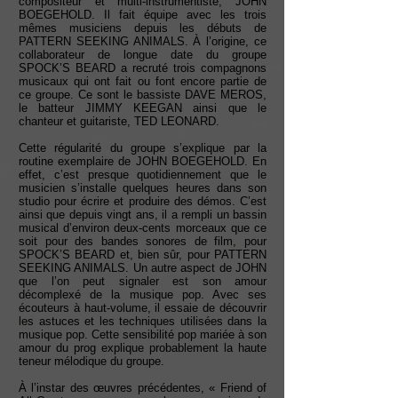
compositeur et multi-instrumentiste, JOHN
BOEGEHOLD. Il fait équipe avec les trois
mêmes musiciens depuis les débuts de
PATTERN SEEKING ANIMALS. À l’origine, ce
collaborateur de longue date du groupe
SPOCK’S BEARD a recruté trois compagnons
musicaux qui ont fait ou font encore partie de
ce groupe. Ce sont le bassiste DAVE MEROS,
le batteur JIMMY KEEGAN ainsi que le
chanteur et guitariste, TED LEONARD.
Cette régularité du groupe s’explique par la
routine exemplaire de JOHN BOEGEHOLD. En
effet, c’est presque quotidiennement que le
musicien s’installe quelques heures dans son
studio pour écrire et produire des démos. C’est
ainsi que depuis vingt ans, il a rempli un bassin
musical d’environ deux-cents morceaux que ce
soit pour des bandes sonores de film, pour
SPOCK’S BEARD et, bien sûr, pour PATTERN
SEEKING ANIMALS. Un autre aspect de JOHN
que l’on peut signaler est son amour
décomplexé de la musique pop. Avec ses
écouteurs à haut-volume, il essaie de découvrir
les astuces et les techniques utilisées dans la
musique pop. Cette sensibilité pop mariée à son
amour du prog explique probablement la haute
teneur mélodique du groupe.
À l’instar des œuvres précédentes, « Friend of