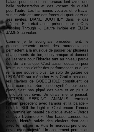
balade pour l’un et un morceau lent avec une
belle orchestration et des vocaux de qualité
pour l’autre. Les harmonies vocales et le travail
sur les voix est une des forces du quatuor et de
ses invités, DIANE BOOTHBY dans le cas
présent. Elle était aussi présente sur « Only
Passing Through ». L’autre invitée est ELIZA
JAMES au violon.
Comme je le soulignais précédemment, le
groupe présente aussi des morceaux qui
permettent à la musique de passer par plusieurs
changements de ton, de rythmique et donnent
de l’espace pour l’histoire tant au niveau parole
que de la musique. C’est aussi l’occasion pour
les musiciens d’offrir des performances que l’on
remarque souvent plus. Le solo de guitare de
LEONARD sur « Another Holy Grail » ainsi que
les claviers de BOEGEHOLD constituent de
bons exemples. Son jeu de synthétiseur ou de
piano n’est pas piqué des vers et en plus le
mellotron est divin. Je dirais même jouissif.
PATTERN SEEKING ANIMALS terminait
l’album précédent avec l’amour et la balade «
Love Is Still the Light ». C’est encore l’amour
qui termine en beauté ce disque avec « Words
of Love Evermore ». Une basse caresse les
ondes, bientôt suivie des claviers dont celui
avec le mot en m. Puis le morceau prend son
envol avec majesté. Un apaisement permet au