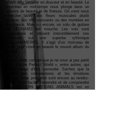
chant de s’installer en douceur et en beauté. Le
morceau en mid-tempo nous plonge dans un
univers de beauté et de finesse. On vient nous
chercher avec des fleurs musicales plutôt
qu’avec des riffs puissants ou des montées en
puissance. Mais ici encore, un solo de guitare
de LEONARD fait mouche. Les voix sont
captivantes et attisent irrésistiblement nos
émotions sur une superbe rythmique
KEEGAN/MEROS. Il s’agit d’un morceau de
choix pour clore en beauté le nouvel album du
groupe.
Je me rends compte que je ne vous ai pas parlé
de « Future Perfect World », entre autres, qui
mérite aussi d’être savourée. Sachez que la
qualité des compositions et les émotions
qu’elles nous procurent sont encore au rendez-
vous. Il est facile d’entendre et de comprendre
que PATTERN SEEKING ANIMALS est en
pleine possession de ces moyens. Je vous
laisserai le plaisir de découvrir si « Friend of All
Creatures » est supérieur à son prédécesseur.
Cependant, la deuxième bonne nouvelle est que
le groupe a annoncé sa participation au festival
ProgStock au New Jersey et que d’autres
concerts seront annoncés pour l’année à venir.
Mais quelle est la première Serge ? Bien sûr, il
s’agit de cet album en forme de déclaration
d’amour à tous les amateurs de musique