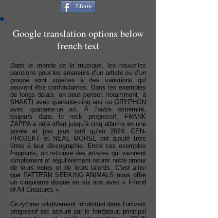
Share
Google translation options below
french text
Dans le monde de la musique, les nouvelles
parutions pour les amateurs d’un artiste ou d’un
groupe sont sujettes à des variations qui
peuvent être confondantes. Dans les exemples
de longs délais, on peut penser, notamment, à
SHAKTI avec quarante-cinq ans ou GRYPHON
avec quarante-un an. À l’autre extrémité,
toujours dans le rock progressif, FRANK
ZAPPA a déjà offert jusqu’à cinq albums en une
année et pas plus tard qu’en 2024, CEN-
PROJEKT et NEAL MORSE ont ajouté trois
titres à leur discographie. Entre ces exemples
frappants, on retrouve des artistes qui viennent
simplement et régulièrement nourrir notre amour
de leurs notes et de leurs talents. C’est ainsi
que PATTERN SEEKING ANIMALS nous offre
un cinquième disque en six ans avec « Friend
of All Creatures ».
Ce rythme relativement inhabituel dans l’univers
progressif est assuré par le fondateur, principal