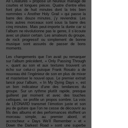
All Creatures » propose un heureux mariage de
courtes et longues pièces. Quatre d’entre elles
font plus de huit minutes dont la très bien
nommées « Another Holy Grail » qui passe la
barre des douze minutes, j’y reviendrai. Les
trois autres morceaux sont sous la barre des
cinq minutes. Mais peut-importe la durée car si
l’album ne révolutionne pas le genre, il s’écoute
avec un plaisir certain. Les amateurs du groupe,
de rock progressif ou simplement de bonne
musique sont assurés de passer de bons
moments.
Les changements que l’on avait pu remarquer
sur l’album précédent, « Only Passing Through
», quant au son et aux textures trouvent un
écho sur celui-ci puisque Frank Rosato a de
nouveau été l’ingénieur de son en plus de mixer
et masteriser le nouvel opus. Le premier extrait
lancé pour l’album, « In My Dying Days », est
un bon indicateur d’une des tendances du
groupe. Sur un rythme plutôt rapide, presque
guilleret par moment et avec des touches
celtiques, se profile un propos sombre. La voix
de LEONARD transmet l’émotion juste et son
jeu de guitare que l’on ne cesse de découvrir au
fils des albums et des performances étoffent un
morceau simple, au premier abord, et
accrocheur. « Days We’ll Remember » et «
Down the Darkest Road » sont une superbe