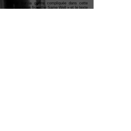
constat sur la guerre compliquée dans cette
région, « Drink from the Same Well » et le texte
d’« Interim Sleep ». Bonne écoute !
TRANSLATED REVIEW (GOOGLE
TRANSLATE) BELOW FRENCH TEXT
!
Google Translate Link
PISTES / TRACKS
1. Puppet and the Puppet
Master (04:04)
2. Curious Ruminant (06:00)
3. Dunsinane Hill (04:17)
4. The Tipu House (03:31)
5. Savannah of Paddington
Green (03:13)
6. Stygian Hand (04:16)
7. Over Jerusalem (05:55)
8. Drink from the Same Well