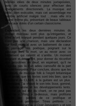
bonnes idées de deux minutes juxtaposées,
avec de courts silences pour effectuer des
changements directionnels. La musique est
belle, bien exécutée, mais cet assemblage me
semble artificiel malgré tout …mais elle m’a
quand même plu, présentant de beaux tableaux
musicaux dotés d’un certain classicisme.
Cependant les deux dernières minutes du
dernier morceau sont plus qu’intrigantes, et
elles m’ont marqué pendant quelques jours. Ce
n’est pas une chanson, mais une déclaration
sur fond musical avec un battement de cœur.
Un passage très poétique, poignant sur le
passage vers la mort, un au revoir avec ce
battement qui ralentit et s’arrête. Un moment
poignant et émouvant, pour donner du réconfort
aux personnes en deuil, en espérant, qu’il ne
s’agisse pas là d’un adieu camouflé de la part
de son interprète. Pour conclure, disons que les
amateurs de musique folk à l’esprit britannique
vont aimer, que les textes sont très bien, que la
présence de CLARK à la guitare est un plus.
Cependant, j’ai trouvé le son très lisse, gominé,
la batterie atone et les développements lents.
Et pour ce qui est du chant, on ne peut pas
faire de « lifting » là-dessus, mais profitons
encore des paroles de ce prolifique et
sympathique gentleman. Titres préférés : «
Curious Ruminant », « Over Jerusalem » et son