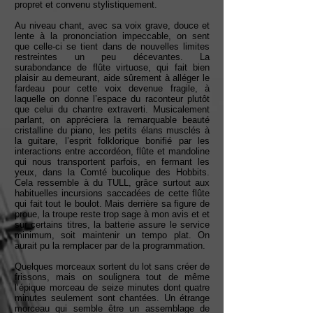
propret et convenu stylistiquement.
Au niveau chant, avec sa voix grave, douce et
lente à la prononciation impeccable, on sent
que celle-ci se tient dans de nouvelles limites
restreintes un peu décevantes. La
surabondance de flûte virtuose, qui fait bien
plaisir au demeurant, aide sûrement à alléger le
fardeau pour cette voix devenue fragile, à
laquelle on donne l’espace du raconteur plutôt
que celui du chantre extraverti. Musicalement
parlant, on appréciera la remarquable beauté
cristalline du piano, les petits élans musclés à
la guitare, l’esprit folklorique bonifié par les
interactions entre accordéon, flûte et mandoline
qui nous transportent parfois, en fermant les
yeux, dans la Comté bucolique des Hobbits.
Cela ressemble à du TULL, grâce surtout aux
habituelles incursions saccadées de cette flûte
qui fait tout le boulot. Mais derrière sa figure de
proue, la troupe reste trop sage à mon avis et et
sur certains titres, la batterie assure le service
minimum, soit maintenir un tempo plat. On
aurait pu la remplacer par de la programmation.
Quelques morceaux sortent du lot sans créer de
frissons, mais on soulignera tout de même
l’épique morceau de seize minutes dont quatre
minutes seulement sont chantées. Un étrange
morceau qui semble être un assemblage de