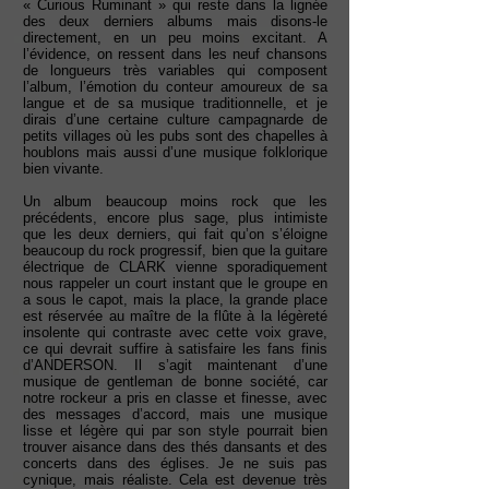
« Curious Ruminant » qui reste dans la lignée
des deux derniers albums mais disons-le
directement, en un peu moins excitant. A
l’évidence, on ressent dans les neuf chansons
de longueurs très variables qui composent
l’album, l’émotion du conteur amoureux de sa
langue et de sa musique traditionnelle, et je
dirais d’une certaine culture campagnarde de
petits villages où les pubs sont des chapelles à
houblons mais aussi d’une musique folklorique
bien vivante.
Un album beaucoup moins rock que les
précédents, encore plus sage, plus intimiste
que les deux derniers, qui fait qu’on s’éloigne
beaucoup du rock progressif, bien que la guitare
électrique de CLARK vienne sporadiquement
nous rappeler un court instant que le groupe en
a sous le capot, mais la place, la grande place
est réservée au maître de la flûte à la légèreté
insolente qui contraste avec cette voix grave,
ce qui devrait suffire à satisfaire les fans finis
d’ANDERSON. Il s’agit maintenant d’une
musique de gentleman de bonne société, car
notre rockeur a pris en classe et finesse, avec
des messages d’accord, mais une musique
lisse et légère qui par son style pourrait bien
trouver aisance dans des thés dansants et des
concerts dans des églises. Je ne suis pas
cynique, mais réaliste. Cela est devenue très