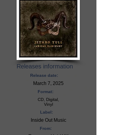
Releases information
Release date:
March 7, 2025
Format:
CD, Digital,
Vinyl
Label:
Inside Out Music
From: