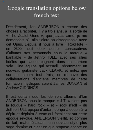
Google translation options below
french text
Décidément, Ian ANDERSON a encore des
choses à raconter. Il y a trois ans, à la sortie de
« The Zealot Gene », que j’avais aimé, je me
demandais s’il allait clore sa discographie avec
cet Opus. Depuis, il nous a livré « RökFlöte »
en 2023, soit deux sorties consécutives
d’albums très personnels sous la marque «
bankable » de Jethro TULL, avec ses alliés
fidèles qui l’accompagnent dans sa carrière
solo. Une équipe qui accueilli récemment un
nouveau guitariste Jack CLARK, et notez que
sur cet album tout frais, on retrouve des
collaborations d’anciens membres de cette
formation mythique, soient James DUNCAN et
Andrew GIDDINGS.
Il est certain que les derniers albums d’Ian
ANDERSON sous la marque « J.T. » n’ont pas
la fougue « hard rock » et « rock n’roll » du
Jethro TULL épique d’antan, ce qui à coup sûr a
déplu et déplaira à ceux qui focalisent sur cette
époque révolue. ANDERSON vieillit, et comme
de fait, maturité aidant, un nouveau style plus
sage domine et c’est ce que propose encore ce