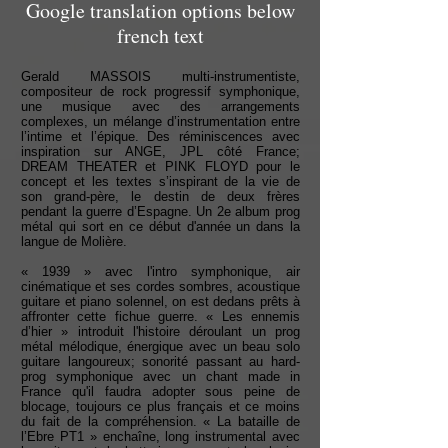
Google translation options below
french text
Gerald MASSOIS multi-instrumentiste,
compositeur de rock progressif symphonique,
une musique avec des arrangements
complexes, un mélange d’instrumentation entre
l’intime et l’épique. Des réminiscences avec
inspiration sur ANGE, JPL côté France;
DREAM THEATER et PINK FLOYD pour le
concept et les textes s’inspirant de la vie de
son grand-père, le destin de deux frères
pendant la guerre d’Espagne. Un 2e album prog
métal qui sort en ce début d'année un dans la
langue de Molière.
« 1939 » avec l'intro symphonique, air
cinématique et ses cordes sombres, acoustique
guitare et piano solennel, on est dedans prêts à
affronter cette fichue guerre. « Les ennemis
d’hier » introduit l'histoire déroulant un prog
métal mélodique, énergique avec un beau solo
guitare langoureux; sonorité passant au hard-
prog symphonique avec un chant made in
France qu'il faudra adopter sous peine de
blocage, toujours ce plus français et ce moins
du fait de la compréhension. « La bataille de
l’Ebre PT1 » enchaîne, long instrumental avec