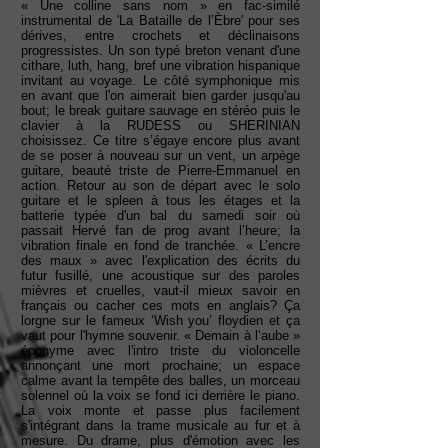
« Une colline sans nom » en fac-similé
instrumental de 'La Bataille de l’Èbre' pour ses
dérives, entre crochets et déclinaisons
progressistes. Un son typé breton venant d'une
cithare, luth, hang, bref une vibration hispanique
invitant au voyage. Le côté symphonique mis
en avant que l'on aimerait bien garder jusqu'au
bout; le break guitare sauvage en stéréo puis le
clavier à la RUDESS ou SHERINIAN
choisissez. Ce titre s’égaye encore plus avant
de se poser à nouveau sur un vent, un arpège
guitare, beauté triste de Pierre-Emmanuel en
action. Retour au son de départ avec le solo
guitare et le spleen à tous les étages et la
batterie typée d'un bal du samedi soir où
passait Hervé fan de prog avant l’heure; la
vibration finale en fond de tranchée. « L’encre
des maux » avec l'explication des écrits du
futur fusillé, une acoustique sur des paroles
mièvres et cruelles, vaut-il mieux savoir en
français ou cacher ces mots en anglais? Ça
lorgne sur le fameux ‘Wish you’ floydien et ça
vaut pour l'hymne souvenir. « Demain à l’aube »
éponyme avec l'intro triste du violoncelle
annonçant une mort prochaine; un espace
calme avant la tempête des balles, un morceau
solennel où la voix se fond ici derrière le piano.
La voix monte et passe plus facilement
s'intégrant dans la trame musicale au fur et à
mesure. Du drame, plus d'émotion avec les