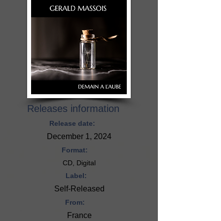
Releases information
Release date:
December 1, 2024
Format:
CD, Digital
Label:
Self-Released
From:
France