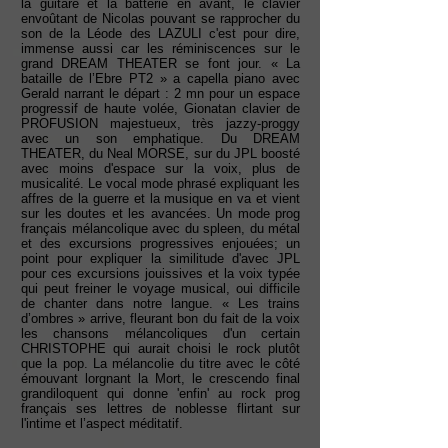
la guitare et la batterie en avant, le clavier
envoûtant de Nicolas pouvant se rapprocher du
son de la Léode des LAZULI c'est pour dire,
immense aussi car les réminiscences sur le
grand DREAM THEATER se font jour. « La
bataille de l’Ebre PT2 » a capella piano avec
Gerald narrant le départ : 2 mn pour un espace
progressif de haute volée, Gionatan clavier de
PROFUSION majestueux, très jazzy-proggy
avec un son emphatique. Du DREAM
THEATER, du Neal MORSE, sur du JPL boosté
avec moins d'espace sur la voix, plus de
musicalité. Le vocal mode phrasé expliquant les
affres de la guerre et la musique en va et vient
sur les doutes et les avancées. Un mode prog
français mélancolique avec du spleen, du métal
et des excursions progressives enjouées; un
point pour expliquer la similitude d'avec JPL
pour ces excursions jouissives et la voix typée
qui peut freiner le voyage musical, oui difficile
de chanter dans notre langue. « Les trains
d’ombres » arrive, fleurant bon du fait de la voix
les chansons mélancoliques d'un certain
CHRISTOPHE qui aurait choisi le rock plutôt
que la pop. La mélancolie du titre avec le côté
émouvant lorgnant la Mort, le crescendo final
grandiloquent qui donne 'enfin' au rock prog
français ses lettres de noblesse flirtant sur
l'intime et l’aspect méditatif.