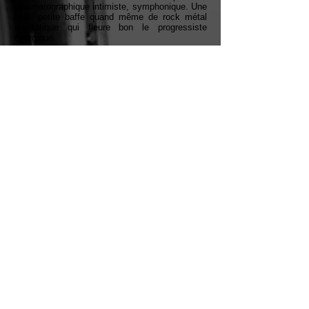
cinématographique intimiste, symphonique. Une
belle petite baffe quand même de rock métal
dramatique qui fleure bon le progressiste
énergique.
TRANSLATED REVIEW (GOOGLE
TRANSLATE) BELOW FRENCH TEXT
!
Google Translate Link
PISTES / TRACKS
1. 1939 (3:01)
2. Les ennemis d’hier (4 :33)
3. La bataille de l’Ebre PT1
(5:22)
4. La bataille de l’Ebre PT2
(10:41)
5. Les trains d’ombres (5:51)
6. Une colline sans nom (14
:33)