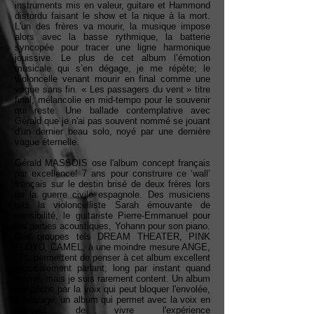
instruments mis en valeur, guitare et Hammond
distordu faisant le show et la nique à la mort.
L'un des frères va mourir, la musique impose
alors avec la basse rythmique, la batterie
syncopée pour tracer une ligne harmonique
jouissive. Le plus de cet album l’émotion
musicale qui s’en dégage, je me répète; le
violoncelle venant mourir en final comme une
vague sans fin. « Les passagers du vent » titre
final, mélancolie en mid-tempo pour le souvenir
qui reste. Une ballade contemplative avec
Gérald que je n'ai pas souvent nommé se jouant
d'un dernier beau solo, noyé par une dernière
vague éternelle.
Gérald MASSOIS ose l'album concept français
par excellence! 7 ans pour construire ce ‘wall’
français sur le destin brisé de deux frères lors
de la guerre civile espagnole. Des musiciens
tels la violoncelliste Sarah émouvante de
sensibilité, le guitariste Pierre-Emmanuel pour
les parties acoustiques, Yohann pour son piano.
Des groupes tels DREAM THEATER, PINK
FLOYD, CAMEL, à une moindre mesure ANGE,
JPL permettent de penser à cet album excellent
musicalement parlant; long par instant quand
même, mais je suis rarement content. Un album
qui pêche par la voix qui peut bloquer l'envolée,
le voyage; un album qui permet avec la voix en
français de vivre l'expérience