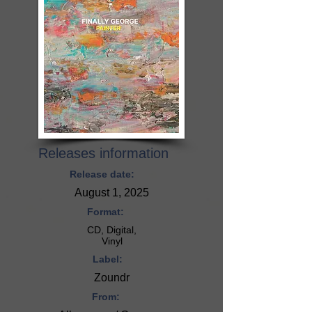
Releases information
Release date:
August 1, 2025
Format:
CD, Digital,
Vinyl
Label:
Zoundr
From: