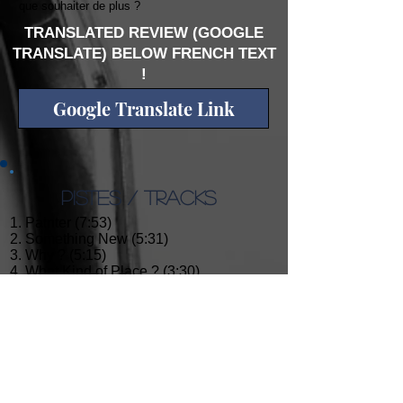
que souhaiter de plus ?
TRANSLATED REVIEW (GOOGLE
TRANSLATE) BELOW FRENCH TEXT
!
Google Translate Link
PISTES / TRACKS
1. Painter (7:53)
2. Something New (5:31)
3. Why ? (5:15)
4. What Kind of Place ? (3:30)
5. Listen (6:04)
6. Sunrise (4:48)
7. My Way to You (3:15)
8. Child of the Universe (7:35)
9. Wolves (2:00)