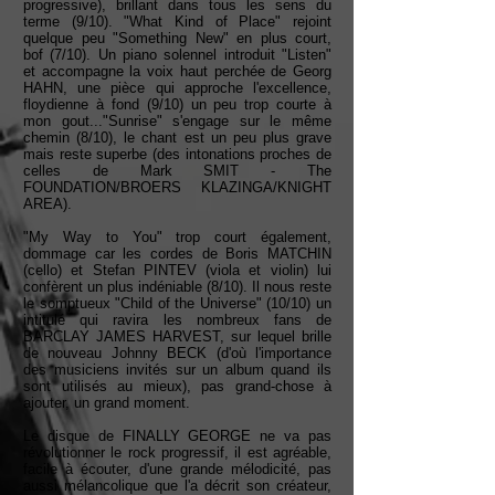
progressive), brillant dans tous les sens du
terme (9/10). "What Kind of Place" rejoint
quelque peu "Something New" en plus court,
bof (7/10). Un piano solennel introduit "Listen"
et accompagne la voix haut perchée de Georg
HAHN, une pièce qui approche l'excellence,
floydienne à fond (9/10) un peu trop courte à
mon gout..."Sunrise" s'engage sur le même
chemin (8/10), le chant est un peu plus grave
mais reste superbe (des intonations proches de
celles de Mark SMIT - The
FOUNDATION/BROERS KLAZINGA/KNIGHT
AREA).
"My Way to You" trop court également,
dommage car les cordes de Boris MATCHIN
(cello) et Stefan PINTEV (viola et violin) lui
confèrent un plus indéniable (8/10). Il nous reste
le somptueux "Child of the Universe" (10/10) un
intitulé qui ravira les nombreux fans de
BARCLAY JAMES HARVEST, sur lequel brille
de nouveau Johnny BECK (d'où l'importance
des musiciens invités sur un album quand ils
sont utilisés au mieux), pas grand-chose à
ajouter, un grand moment.
Le disque de FINALLY GEORGE ne va pas
révolutionner le rock progressif, il est agréable,
facile à écouter, d'une grande mélodicité, pas
aussi mélancolique que l'a décrit son créateur,