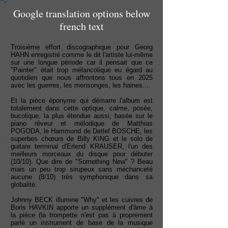
Google translation options below
french text
Troisième effort discographique pour Georg
HAHN enregistré comme le dit l'artiste lui-même
sur une longue période car il pensait que ce
"Painter" était trop mélancolique eu égard au
quotidien que nous affrontons tous en 2025
avec les guerres, les mensonges, les haines....
Et la pièce éponyme qui démarre l'album est
totalement dans cette optique, calme, posée,
bucolique, la plus étendue aussi, basée sur le
piano rêveur et mélodique de Matthias
POGODA, le Hammond de Detlef BOSCHE, les
superbes chœurs de Billy KING et le solo de
guitare terminal d'Erlend KRAUSER, l'un des
meilleurs morceaux du disque pour débuter
(10/10). Que dire de "Something New" ? Beau
mais un peu trop sirupeux sans méchanceté
aucune (8/10) très symphonique dans sa
globalité.
Johnny BECK illumine "Why" et les cuivres de
Boris HAVKIN apporte un supplément d'âme à
la pièce (la trompette n'est pas à proprement
parlé un instrument de base de la musique