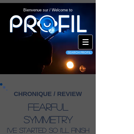
Bienvenue sur / Welcome to
SEARCH PROFIL
CHRONIQUE / REVIEW
Fearful
Symmetry
I'Ve Started So I'll Finish