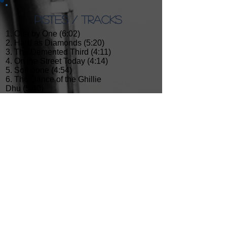
PISTES / TRACKS
1. One by One (6:02)
2. Hard as Diamonds (5:20)
3. The Demented Third (4:11)
4. On the Street Today (4:14)
5. Someone (4:54)
6. The Dance of the Ghillie
Dhu (5:40)
7. There Are No Words (4:14)
8. Everything and Nothing
(4:37)
9. Theme for an Imaginary Cop
Show (3:42)
10. The Tears of the Gods
(10:10)
Total 53:04
musiciens /
musicians
Suzi James: Guitars, bass,