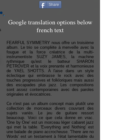
Share
Google translation options below
french text
FEARFUL SYMMETRY nous offre un troisième
album. Le trio se complète à merveille avec la
fougue et la force créatrice de la multi-
instrumentiste SUZY JAMES, la machine
rythmique qu'est le batteur SHARON
PETROVER et la voix prenante et harmonieuse
de YAEL SHOTTS. A l'aise dans un style
éclectique qui embrasse le rock avec des
touches progressives et folkloriques mais aussi
des escapades plus jazz. Les compositions
sont assez contemporaines avec des paroles
originales et évocatrices.
Ce n'est pas un album concept mais plutôt une
collection de morceaux divers couvrant des
sujets variés. Le jeu de guitare ressort
beaucoup. Voici ce que cela donne en vrac.
'One by One' est un morceau léger cabaret jazz
qui met la table. 'Everything and Nothing' est
une balade de piano accrocheuse. 'There are no
Words' est un testament à l'état lamentable du