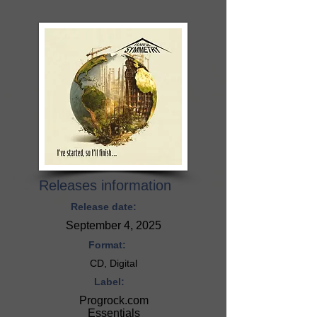
Releases information
Release date:
September 4, 2025
Format:
CD, Digital
Label:
Progrock.com
Essentials