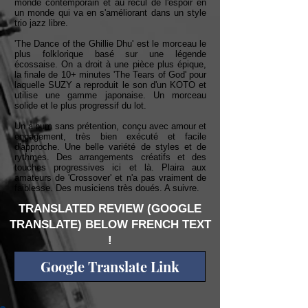
monde contemporain et au recul de l'espoir en
un monde qui va en s'améliorant dans un style
trio jazz libre.
'The Dance of the Ghillie Dhu' est le morceau le
plus folklorique basé sur une légende
écossaise. On a droit à une pièce plus épique,
la finale de 10+ minutes 'The Tears of God' pour
laquelle SUZY a reproduit le son d'un KOTO et
utilise une gamme japonaise. Un morceau
solide et le plus progressif du lot.
Un album sans prétention, conçu avec amour et
engagement, très bien exécuté et facile
d'approche. Une belle variété de styles et de
rythmes. Des arrangements créatifs et des
touches progressives ici et là. Plaira aux
amateurs de 'Crossover' et n'a pas vraiment de
faiblesse. Des musiciens très doués. A suivre.
TRANSLATED REVIEW (GOOGLE
TRANSLATE) BELOW FRENCH TEXT
!
Google Translate Link