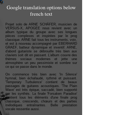
Google translation options below
french text
Projet solo de ARNE SCHÄFER, musicien de
VERSUS-X, APOGEE nous revient avec un
album typique du groupe avec ses longues
pièces complexes et inspirées par le prog
classique. ARNE fait tous les instruments, voix,
et est à nouveau accompagné par EBERHARD
GRAEF, batteur dynamique et inventif. ARNE,
d'abord guitariste se débrouille très bien aux
claviers soit dit en passant. L'album couvre des
thèmes sociaux modernes et jette une
atmosphère un peu pessimiste et sombre sur
ce qui se passe dans le monde.
On commence très bien avec 'In Silence'
hymnal, bien échafaudé, rythmé et puissant.
'Temporary Turbulence' contient de beaux
passages de guitares acoustiques. 'The Plain
Wave' est très épique, saccadé, bien supporté
par les synthés. La finale 'Forsaken Paradise'
contient tous les éléments d'une finale prog
classique, crescendo, chœurs et des parties
mélodiques entraînantes. Belle prestation
vocale ressentie aussi.