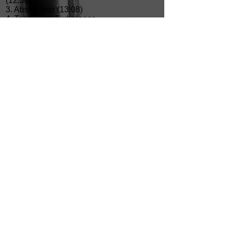
(12:38)
3. Abstraction (13:08)
4. Temporary Turbulence
(7:19)
5. The Plain Wave (9:50)
6. Forsaken Paradise (13:54)
Total 69:54
musiciens /
musicians
Arne Schäfer: Lead & backing
vocals, electric & acoustic guitars,
keyboards, bass, orchestrations
Eberhard Graef: Drums & percussion