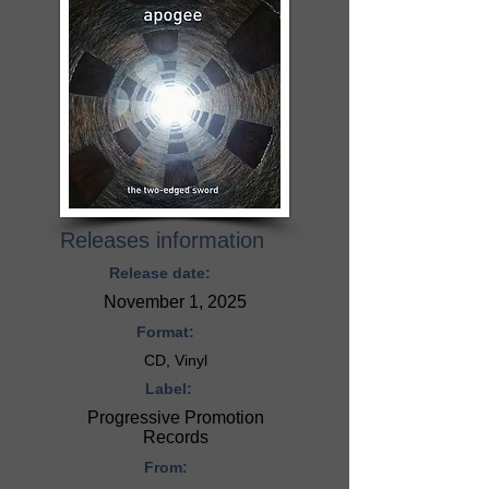
Releases information
Release date:
November 1, 2025
Format:
CD, Vinyl
Label:
Progressive Promotion
Records
From: