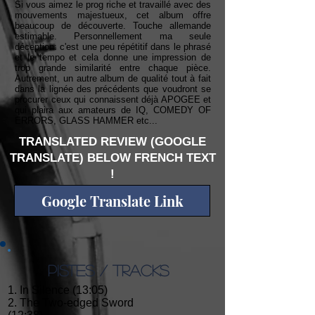
Si vous aimez le prog riche et travaillé avec des
mouvements majestueux, cet album offre
beaucoup de découverte. Touche allemande
estimable. Personnellement ma seule
déception: c'est une peu répétitif dans le phrasé
et le tempo et cela donne une impression de
trop grande similarité entre chaque pièce.
Autrement, un autre album de qualité tout à fait
dans la lignée des précédents que voudront se
procurer ceux qui connaissent déjà APOGEE et
qui plaira aux amateurs de IQ, COMEDY OF
ERRORS, GLASS HAMMER etc...
TRANSLATED REVIEW (GOOGLE
TRANSLATE) BELOW FRENCH TEXT
!
Google Translate Link
PISTES / TRACKS
1. In Silence (13:05)
2. The Two-edged Sword