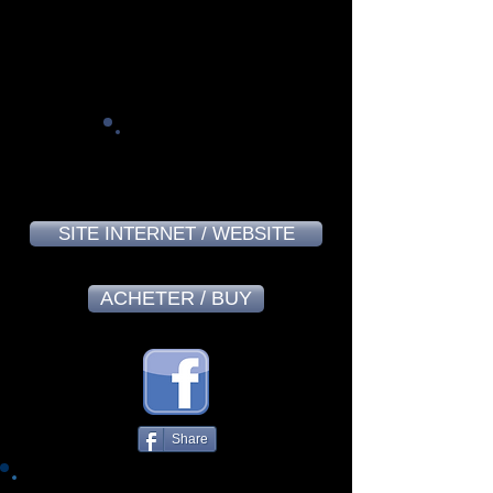
Alain Massard - May 2024
9,1
SITE INTERNET / WEBSITE
ACHETER / BUY
Share