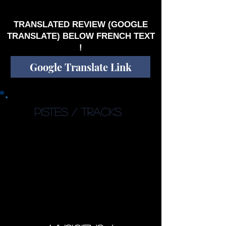
un top potentiel dans ce genre musical
moderne.
TRANSLATED REVIEW (GOOGLE
TRANSLATE) BELOW FRENCH TEXT
!
Google Translate Link
PISTES / TRACKS
1. Empire 04:20
2. Porcelain 07:12
3. Submission 10:46
4. Saboteur 09:01
5. Disciple 04:12
6. Caught in the Afterglow
01:12
7. The Freeze 10:35
Total : 47’18’’