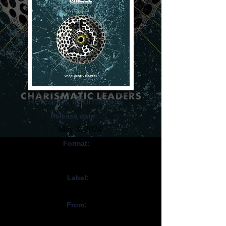
Releases information
Release date:
May 3, 2024
Format:
CD, Digital,
Vinyl
Label:
InsideOut Music
From:
Finlande / Finland