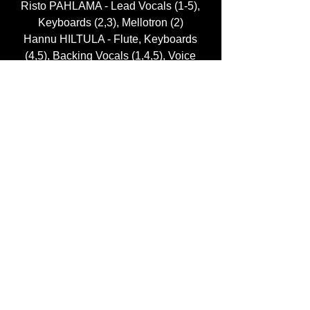
Risto PAHLAMA - Lead Vocals (1-5),
Keyboards (2,3), Mellotron (2)
Hannu HILTULA - Flute, Keyboards
(4,5), Backing Vocals (1,4,5), Voice
(5)
Aapo HONKANEN - Bass
Mikko UUSI-OUKARI - Guitars,
Mellotron (3,5)
Mikko VÄÄRÄLÄ - Drums, Vocals (2),
Keyboards (2), Chimes (5), Mixing &
Lyrics
with:
Kimmo LÄHTEENMÄKI - Keyboards
(1), Wind (5)
Petri HYYTIÄ -Lyrics