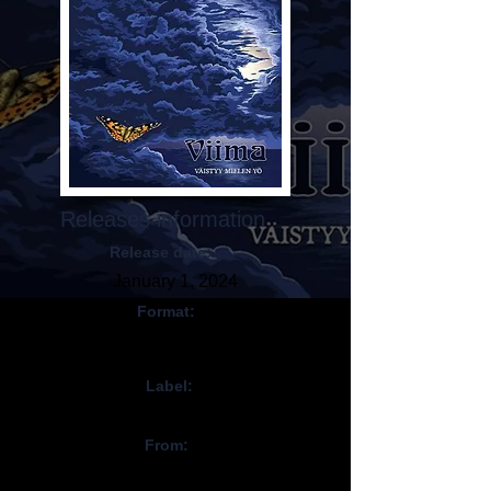
Releases information
Release date:
January 1, 2024
Format:
CD, Digital,
Vinyl
Label:
Viima Records
From:
Finlande / Finland