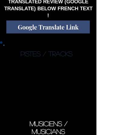
TRANSLATED REVIEW (GOOGLE
TRANSLATE) BELOW FRENCH TEXT
!
Google Translate Link
PISTES / TRACKS
1. Tyttö Trapetsilla / Girl on the
Trapeze (04:42)
2. Äiti Maan Lapset/ Children
of Mother Earth (18:50)
3. Pitkät Jäähyväiset/ Long
Farewell (06:38)
4. Perhonen/ Butterfly (06:45)
5. Vuoren Rauha/ Mountain
Peace (07:37)
musiciens /
musicians