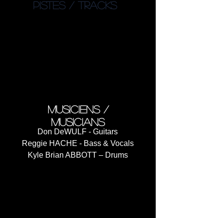
PISTES / TRACKS
01. Badlands (05 :13)
02. The Nail (05:28)
03. Blur (04:17)
04. The Sword (05:37)
05. Before I Disappear (04:39)
06. Welshrats (05:18)
07. Dark Passenger (05:20)
08. Nemesis (04:47)
musiciens /
musicians
Don DeWULF - Guitars
Reggie HACHE - Bass & Vocals
Kyle Brian ABBOTT – Drums