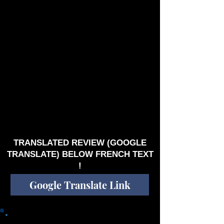
trouver plein d’autres ressemblances!
L’album “Nemesis” est un album plein d’énergie
et aussi plein de petites ‘surprises’ à saveur
Prog: un petit temps de plus avant le
changement, un contretemps imprévu, etc. Plus
on écoute l’album et plus on découvre des
subtilités, rendant l’album encore meilleur à
chaque nouvelle écoute. Ceux qui avaient déjà
entendu l’album précédent (“Spectra”) vont
entendre sur ce nouveau petit bijou une certaine
évolution vers un style plus lourd et, peut-être,
plus noir. Comme sur l’album précédent, il y a
une pièce instrumentale et, comme sur l’album
précédent, les thèmes sont reliés à la société et
ses influenceurs, avec les résultats que l’on
connait tous. C’est mordant mais aussi criant
de vérité! Bonne écoute!
TRANSLATED REVIEW (GOOGLE
TRANSLATE) BELOW FRENCH TEXT
!
Google Translate Link