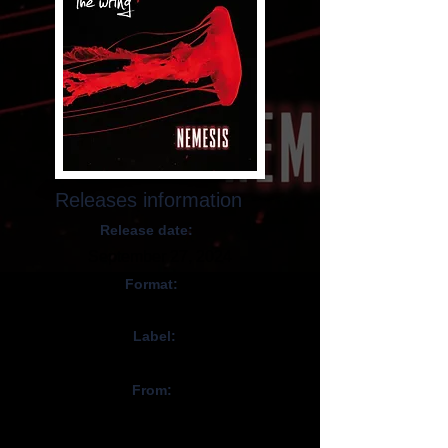
Releases information
Release date:
September 27, 2024
Format:
CD, Digital
Label:
WormHoleDeath
From:
Canada