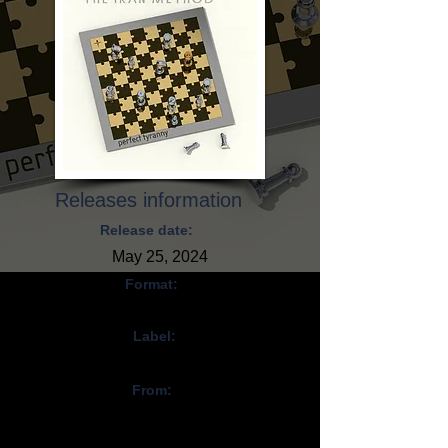
Releases information
Release date:
May 25, 2024
Format:
CD, Digital
Label:
Self-Released
From:
Italie / Italy