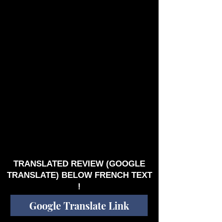
quand même le brillant solo de moog de 4:10 à
4:28, "Hero for a Day" ritournelle facile à
mémoriser pour le coup plus chanson qu'autre
chose mais fort agréable, ce qui ne sera pas le
cas de "The Flood" qui manque cruellement
d'originalité (du mille fois entendu si vous
préférez) une vraie déception celui-ci, tout
comme le suivant "Just A Matter of Time" que
je qualifierais de sous ASIA......nonobstant
deux beaux soli de claviers sous les doigts
agiles de Pier Giorgio ABBA (NATHAN) de 3:30
à 4:19 puis de 5:20 à 6:09 (insuffisant
néanmoins).
J'ai nettement préféré le "Blue Sun" de juin
2020 à ce "Perfect Tyranny", tout étant subjectif
bien entendu, je vous laisse vous faire votre
propre idée, l'impression globale que j'en retire,
des musiciens compétents qui ont voulu "trop"
en mettre dans le format d'un seul
cd...complexifier la chose si vous préférez.
TRANSLATED REVIEW (GOOGLE
TRANSLATE) BELOW FRENCH TEXT
!
Google Translate Link