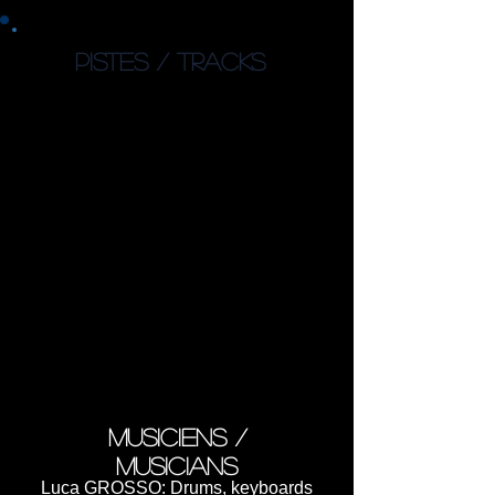
PISTES / TRACKS
1. Enemy Within (7:27)
2. Different Worlds (6:38)
3. 1984 (7:34)
4. Nothing (7:20)
5. Perfect Tyranny (11:18)
I) Fear
II) Control
III) Anxiety
IV) Blind Hate
V) In Chains
6. Hero For A Day (4:00)
7. Tell Me The Truth (5:21)
8. The Flood (5:09)
9. Just A Matter Of Time (6:09)
10. Soul Damage (3:03)
musiciens /
musicians
Luca GROSSO: Drums, keyboards