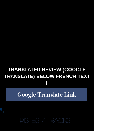
terminent sur une note un peu plus faible que
ses prédécesseurs, certes, mais l’ensemble
n’en est pas moins flamboyant. Un bel
hommage à la beauté et à la diversité de la
musique progressive. Une écoute essentielle, si
vous voulez mon avis. Mes pièces favorites
pour celui-ci sont ‘’Skyslumber’’, ‘’Empress of
the Sun’’ et ‘’Cloudship’’. Je vous en suggère
donc non seulement l’écoute, mais l’écoute de
la trilogie entière si vous n’en avez pas encore
eu l’occasion. J’espères néanmoins que le
groupe nous réserve une suite toute aussi
magique. En attendant, je retourne faire tourner
l’ensemble sur ma platine…
TRANSLATED REVIEW (GOOGLE
TRANSLATE) BELOW FRENCH TEXT
!
Google Translate Link
PISTES / TRACKS
1. Magical Chronicle (06:09)