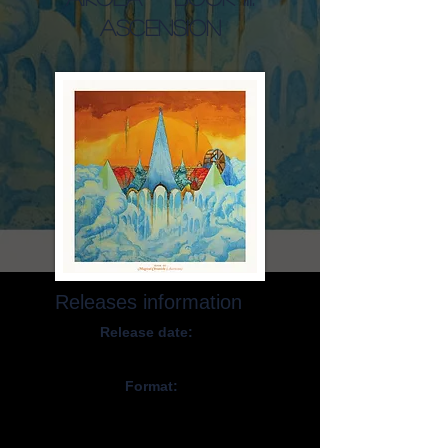
Ascension
Releases information
Release date:
February 23, 2024
Format:
CD, Digital,
Vinyl