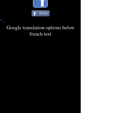
Share
Google translation options below
french text
‘’The Chronicles of Father Robin’’ tire sa
révérence avec un 3e tome à sa trilogie épique.
Quel voyage cela a été! La sortie d’une aussi
grande épopée du rock progressif était presque
inespérée et c’était presque avec crainte que je
découvrais chacun des opus. N’ayez plus peur
cependant, tous et chacun de ces albums sont
magistraux! Soyons cependant honnête, le
dernier disque de cette trilogie est l’anneau le
plus faible de la chaîne. C’est toutefois très loin
d’être un désastre, car le groupe est tout de
même parvenu à mettre sur pieds quelques
moments sonores qui devraient parvenir à vous
ensorceler. Pour les nouveaux arrivés sur ce
vaisseau des nuages, rappelons seulement que
The Chronicles of Father Robin est un projet qui
rassemble des membres de Wobber, Jordsjo,
Tusmorke et The Samuel Jackson Five. En
bref, la crème de la crème du prog scandinave