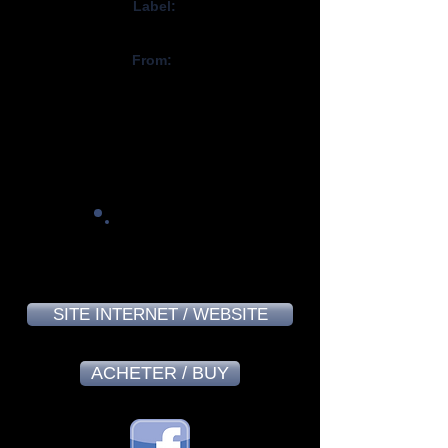
Label:
Karisma Records
From:
Norvège / Norway
Frédérick Roy - March 2024
8,6
SITE INTERNET / WEBSITE
ACHETER / BUY