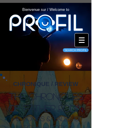
Bienvenue sur / Welcome to
SEARCH PROFIL
CHRONIQUE / REVIEW
The Chronicles
Of Father Robin
The Songs & Tales of
Airoea - Book III: