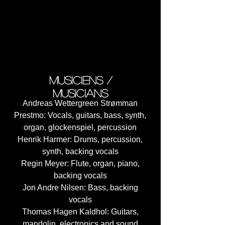
2. Skyslumber (07:25)
3. Cloudship (06:56)
4. Empress of the Sun (04:47)
5. Lost in the Palace Gardens
(07:58)
6. Epilogue (01:04)
musiciens /
musicians
Andreas Wettergreen Strømman
Prestmo: Vocals, guitars, bass, synth,
organ, glockenspiel, percussion
Henrik Harmer: Drums, percussion,
synth, backing vocals
Regin Meyer: Flute, organ, piano,
backing vocals
Jon Andre Nilsen: Bass, backing
vocals
Thomas Hagen Kaldhol: Guitars,
mandolin, electronics and sound