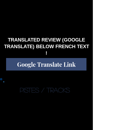
respecté tout au long du projet car on passe
d’un visage rêveur et contemplatif à un autre,
impulsif et passionné : deux faces
complémentaires, deux parts, d’ombre et de
lumière, de notre humanité, parfaitement
retranscrit par le symphonique/progressif, le
rock/métal, les voix claires/graves de «
Providence ». Bravo !
TRANSLATED REVIEW (GOOGLE
TRANSLATE) BELOW FRENCH TEXT
!
Google Translate Link
PISTES / TRACKS
1. Under the Black Stars
(07:13)
2. The Sword (04:31)
3. Gone (04:49)
4. The Green Book (05:33)
5. Buried (04:41)
6. The Willows (03:32)