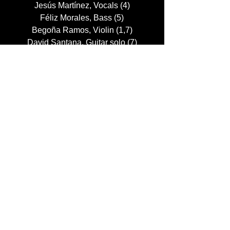
Jesús Martínez, Vocals (4)
Féliz Morales, Bass (5)
Begoña Ramos, Violin (1,7)
David Santana, Guitar solo (7)
John Serrano, Vocals (6)
Carlos Strachan, Vocals (1)