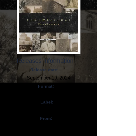
Releases information
Release date:
September 19, 2024
Format:
Digital
Label:
Self-released
From:
Espagne / Spain