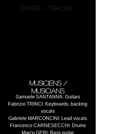
PISTES / TRACKS
1. Andenes (5:38)
2. When the Summer
Collapses into Fall (4:28)
3. Coda: A Tiny Passage to
Outer State (1:42)
4. Point Nemo (Nautilus Last
Voyage) (5:13)
5. The Obsidian Mirror (5:22)
6. The Bringer of Light (7:27)
7. Polar Human Circle (26:43)
musiciens /
musicians
Samuele SANTANNA: Guitars
Fabrizio TRINCI: Keyboards, backing
vocals
Gabriele MARCONCINI: Lead vocals
Francesco CARNESECCHI: Drums
Marco GERI: Bass guitar