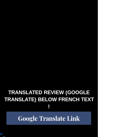
avec des relents hoggartiens prononcés et un
saxophone en final échantillonné (ma préférée
de l'album) tandis que "The Obsidian Mirror"
sera celle que j'apprécie le moins, un peu
bordélique malgré un bon solo de six cordes à
mi-parcours ; le sujet est complexe et ancien
(Les Aztèques croyaient que les miroirs
d'obsidienne avaient le pouvoir de révéler des
vérités cachées, de communiquer avec le
monde spirituel et de prédire l'avenir), vaste
domaine que je ne connais pas suffisamment
pour vous en donner une explication valable.
Conclusion vous allez devoir écouter cette
œuvre une dizaine de fois avant de l'apprivoiser,
peut-être même plus…A l'heure où je rédige ces
lignes, j'ai encore la sensation qu'il manque
quelque chose ?
TRANSLATED REVIEW (GOOGLE
TRANSLATE) BELOW FRENCH TEXT
!
Google Translate Link