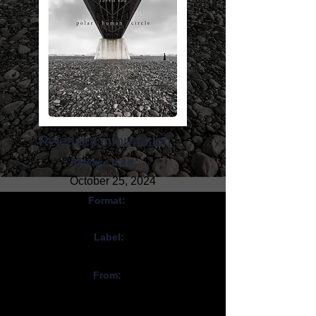
Releases information
Release date:
October 25, 2024
Format:
CD, Digital
Label:
AMS Records
From:
Italie / Italy