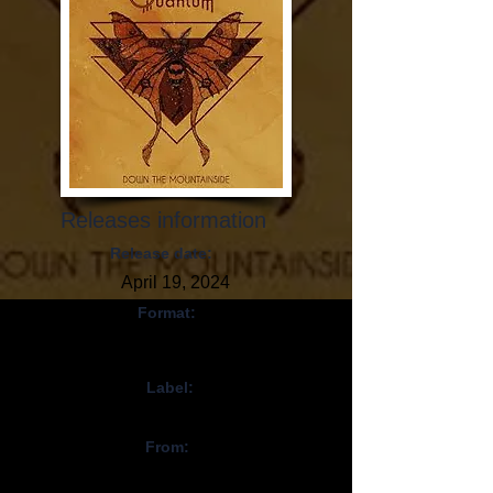
Releases information
Release date:
April 19, 2024
Format:
CD, Digital,
Vinyl
Label:
Black Lodge Records
From:
Suède / Sweden