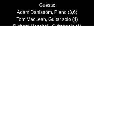
Guests:
Adam Dahlström, Piano (3,6)
Tom MacLean, Guitar solo (4)
Richard Henshall, Guitar solo (1)
Oscar Lundin, Guitar solo and
additional guitars (8)
Samuel Edenvik, Mandolin (6)
Isaac Bachs, Violin (1,6)
Veikko Marjamäki, Viola (1,6)
Samuel Lazar Eriksson, Cello (1,6,7)
Andreas Lundblom, Trumpet (3,4)
Anna Johansen, Alto saxophone (4)
Teo Hillberg, Tenor saxophone (4)