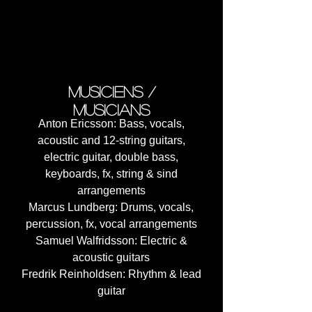
6. Dots (03:03)
7. Down The Mountainside
pt.2 (05:08)
8. The Last Stone (09:52)
musiciens /
musicians
Anton Ericsson: Bass, vocals,
acoustic and 12-string guitars,
electric guitar, double bass,
keyboards, fx, string & sind
arrangements
Marcus Lundberg: Drums, vocals,
percussion, fx, vocal arrangements
Samuel Walfridsson: Electric &
acoustic guitars
Fredrik Reinholdsen: Rhythm & lead
guitar