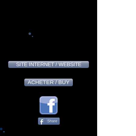
Armelle Royline
9,2
SITE INTERNET / WEBSITE
ACHETER / BUY
Share