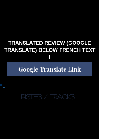
opus.
Gravir la montagne intérieure, sur chaque
versant de sa personnalité. Une montagne,
abrupte, escarpée, jusqu’à arriver au sommet
de la connaissance de soi, masques tombés.
Voilà, ce que je retiendrai de « Down The
Moutainside ».
TRANSLATED REVIEW (GOOGLE
TRANSLATE) BELOW FRENCH TEXT
!
Google Translate Link
PISTES / TRACKS
1. The Hivemind & The
Cockroach (05:28)
2. On The Verge (05:23)
3. Down The Moutainside pt.1
(06:22)
4. Moths & Leaves (06:19)
5. Abstract Bliss (04:02)