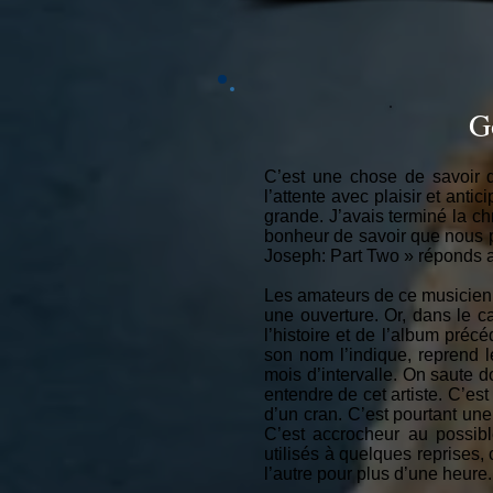
G
C’est une chose de savoir q
l’attente avec plaisir et anti
grande. J’avais terminé la 
bonheur de savoir que nous p
Joseph: Part Two » réponds a
Les amateurs de ce musicien
une ouverture. Or, dans le ca
l’histoire et de l’album pré
son nom l’indique, reprend 
mois d’intervalle. On saute
entendre de cet artiste. C’e
d’un cran. C’est pourtant une
C’est accrocheur au possibl
utilisés à quelques reprises,
l’autre pour plus d’une heure.