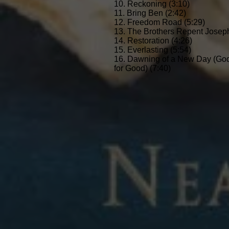
10. Reckoning (3:10)
11. Bring Ben (2:42)
12. Freedom Road (5:29)
13. The Brothers Repent Josep
14. Restoration (4:26)
15. Everlasting (5:54)
16. Dawning of a New Day (Go
for Good) (7:40)