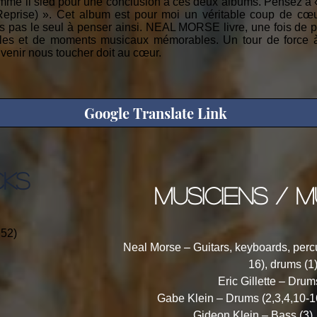
omme il sied pour une conclusion à ces deux albums. Pensez à 
eprise) ». Cet album est pour moi un véritable coup de cœu
s pas le seul à penser ainsi. NEAL MORSE livre, une fois de 
les et de moments musicaux mémorables. Un tour de force à l
venir nous toucher doit au cœur.
Google Translate Link
CKS
musiciens / m
:52)
Neal Morse – Guitars, keyboards, percu
16), drums (1
Eric Gillette – Drum
Gabe Klein – Drums (2,3,4,10-16
Gideon Klein – Bass (3), 