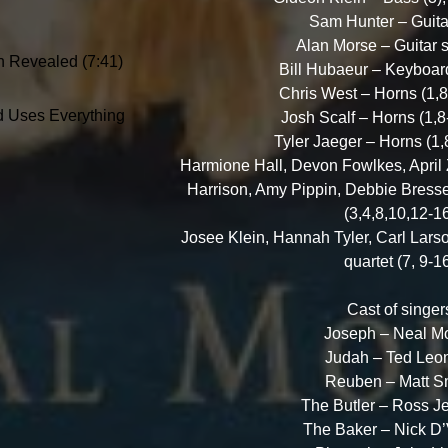
Sam Hunter – Guitar
Alan Morse – Guitar s
h Revealed (7:41)
Bill Hubaeur – Keyboard
Chris West – Horns (1,8
d Uses Everything
Josh Scalf – Horns (1,8
Tyler Jaeger – Horns (1,
Harmione Hall, Devon Fowlkes, April 
Harrison, Amy Pippin, Debbie Bress
(3,4,8,10,12-1
Josee Klein, Hannah Tyler, Carl Larso
quartet (7, 9-1
Cast of singer
Joseph – Neal M
Judah – Ted Leo
Reuben – Matt S
The Butler – Ross J
The Baker – Nick D’V