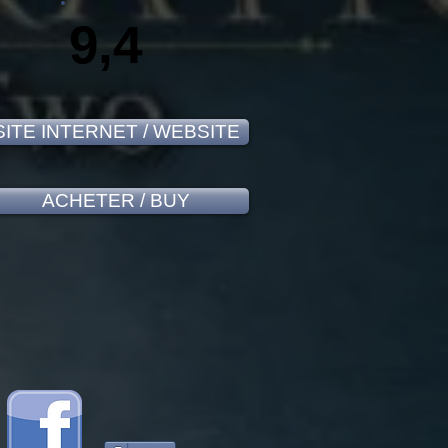
9,4
SITE INTERNET / WEBSITE
ACHETER / BUY