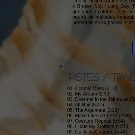
Une fin belle et grandiose c
« Broken Sky / Long Day (R
quelques amateurs, je ne sui
bourré de mélodies imparab
permet de se surpasser et de 
PISTES / TRA
01. Cosmic Mess (6:10)
02. My Dream (2:39)
03. Dreamer in the Jailhouse (5
04. All Hail (6:47)
05. The Argument (2:13)
06. Make Like a Breeze (4:09)
07. Overture Reprise (0:54)
08. I Hate My Brothers (4:25)
09. Guilty as Charged (4:48)