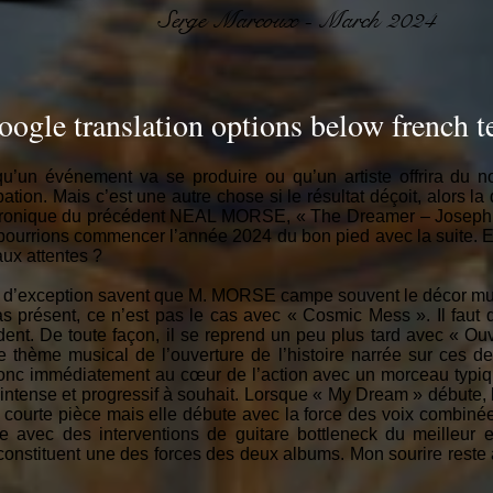
Serge Marcoux - March 2024
oogle translation options below french t
u’un événement va se produire ou qu’un artiste offrira du 
cipation. Mais c’est une autre chose si le résultat déçoit, alors l
chronique du précédent NEAL MORSE, « The Dreamer – Joseph: 
ourrions commencer l’année 2024 du bon pied avec la suite. E
ux attentes ?
 d’exception savent que M. MORSE campe souvent le décor mu
s présent, ce n’est pas le cas avec « Cosmic Mess ». Il faut di
cédent. De toute façon, il se reprend un peu plus tard avec « O
le thème musical de l’ouverture de l’histoire narrée sur ces 
 donc immédiatement au cœur de l’action avec un morceau typi
st intense et progressif à souhait. Lorsque « My Dream » débute
 courte pièce mais elle débute avec la force des voix combinée
e avec des interventions de guitare bottleneck du meilleur ef
 constituent une des forces des deux albums. Mon sourire reste 