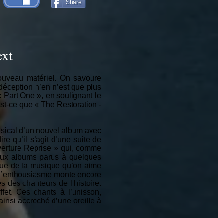
Share
ext
nouveau matériel. On savoure
a déception n’en n’est que plus
Part One », en soulignant le
st-ce que « The Restoration -
sical d’un nouvel album avec
re qu’il s’agit d’une suite de
uverture Reprise » qui, comme
deux albums parus à quelques
que de la musique qu’on aime
, l’enthousiasme monte encore
s des chanteurs de l’histoire.
fet. Ces chants à l’unisson,
ainsi accroché d’une oreille à