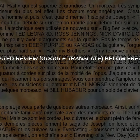
e « All Hail » qui est superbe et grandiose. Un morceau très sy
étiseur du plus bel effet. Les chœurs sont angéliques. C’es
notre homme et puis, c’est quand même l’histoire de Joseph. « 
au court qui débute sur un tempo rapide pour déboucher sur 
 La technique sera utilisée de nouveau sur « Big Ben » et ce, po
rs comme TED LEONARD, ROSS JENNINGS, NICK D’VIRGILIO
 ne peut y avoir d’arguments sur la qualité. Pas le temps de
ck inspiration DEEP PURPLE ou KANSAS où la guitare, l’orgue 
peu plus hard sur « I Hate my Brothers ». On y retrouve un co
coder pour assaisonner le menu de notes. Je mentionne le saxo
ATED REVIEW (GOOGLE TRANSLATE) BELOW FREN
e section de cuivre, CHRIS WEST, JOSH SCALF et TYLER JAEGE
r la moitié des seize morceaux. Pour étoffer encore plus ce « T
uatuor à cordes sur plus de la moitié de l’opus. J’ajoute que 
 qui incarnent les personnages. Vous comprendrez l’ampleur e
encore, les musiciens qui entourent NEAL MORSE viennent de d
quelques morceaux, et BILL HUBAEUR pour un solo de clavier s
omplet, je vous parle de quelques autres morceaux. Ainsi, sur
e certaine familiarité musicale avec des moments de « The 
tre ! Mais ce sont les cordes, les cuivres et le chant plein de f
x dernières pièces ferment la saga de Joseph en force et e
EUR et les cuivres sur « Everlasting » poussent le plaisir d
t un apaisement, on enchaîne sur « Dawning of a New Day (God 