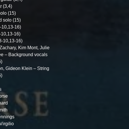
 (3,4)
olo (15)
 solo (15)
-10,13-16)
-10,13-16)
8-10,13-16)
Zachary, Kim Mont, Julie
ee – Background vocals
6)
n, Gideon Klein – String
6)
s
orse
nard
mith
ennings
irgilio