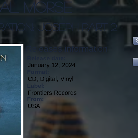
al Morse
ation: Joseph Part 2
Releases information
Release date:
January 12, 2024
Format:
CD, Digital, Vinyl
Label:
Frontiers Records
From:
USA