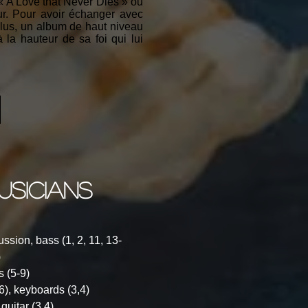
« A Love that Never Dies » ou
r. Pour avoir échanger avec
plus, un album de haut niveau
a hauteur de sa foi qui lui
usicians
ssion, bass (1, 2, 11, 13-
)
s (5-9)
), keyboards (3,4)
guitar (3,4)