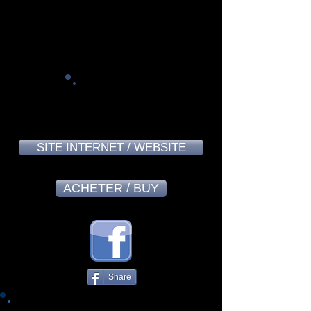
Alain Massard - August 2024
9,0
SITE INTERNET / WEBSITE
ACHETER / BUY
Share