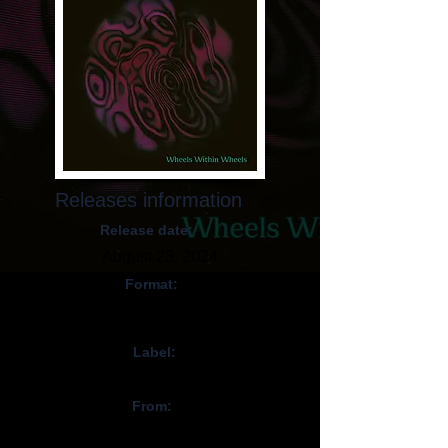
Releases information
Release date:
August 23, 2024
Format:
CD, Digital,
Vinyl
Label:
Karisma Records
From:
Norvège / Norway