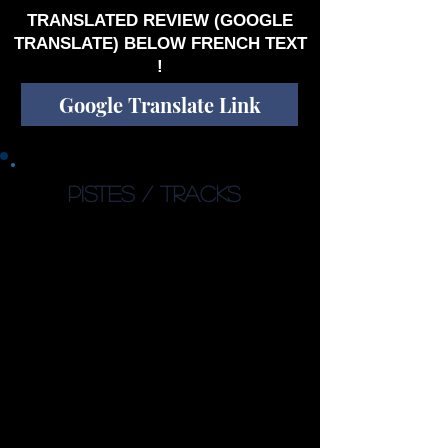
TRANSLATED REVIEW (GOOGLE
TRANSLATE) BELOW FRENCH TEXT
!
Google Translate Link
PISTES / TRACKS
1. Chains of Changes (6:20)
2. Behave (5:48)
3. Take Me to the River (5:05)
4. Come to Light (5:09)
5. Golden Circle (4:34)
6. To What End? (5:34)
7. Today Tonight Tomorrow
(5:55)
8. World of Wonder (1:30)
9. Mother (5:24)
10. Something in the Water
(5:33)
11. This is the End (9:18)