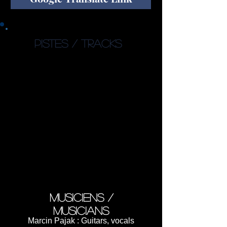
PISTES / TRACKS
1. No More Time (5:06)
2. Building the Rocket (4:33)
3. Liftoff (4:02)
4. Gravity (6:42)
5. Space Travel (10:38)
6. Emptiness (4:40)
7. Kuiper Belt (5:35)
8. Thick Clouds (6:57)
9. Towards the Unknown (4:27)
10. Last Chance (6:12)
11. New Beginning (5:04)
Total Time 63:56
musiciens /
musicians
Marcin Pajak : Guitars, vocals