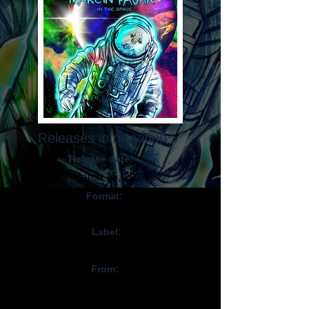
Releases information
Release date:
March 15, 2024
Format:
CD, Digital
Label:
Self-Released
From:
Pologne / Poland