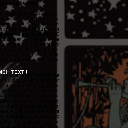
 créateur de Gong).
) et XAVI SANDOVAL (basse,
n festival à Canterbury où se
me se lance avec brio dans
ster“, en référence au premier
puisqu'il s’enrichit de MARC
publient en 2020 leur premier
 aura fallu néanmoins quatre
l a vu le jour sous le label
une série en deux parties. Ils
ère partie onze cartes seront
t.
CH TEXT !
ger une sensation controversée
lé un élan d'enthousiasme et
 fut difficile d’y plonger sans
 fallu être assidu, concentré.
xtase de ces notes radieuses,
Ainsi inoculé, je fus perplexe,
 songe ? Bref, un autre point
rait-elle guidé mon choix pour
oix, ô combien judicieux. Cela
mation sis Catalogne. Un son
ck psychédélique/Space Rock.