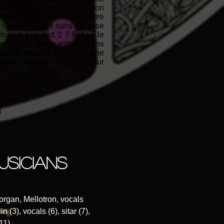
hé cosmique. Une composition
rchestrées pour charmer vôtre
on. Où demeurent sans réponse
m part 1 et part 2 ? Est-ce le
nce ? Outre ces questions sans
 qui en émane, condition sine
là mes omissions. Enfin, pour
MS.
usicians
organ, Mellotron, vocals
 (3), vocals (6), sitar (7),
11)