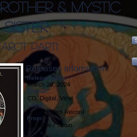
ROTHER & MYSTIC
SISTER
TAROT PART1
Releases information
Release date:
March 29, 2024
Format:
CD, Digital, Vinyl
Label:
Sound Effect Record
From:
Espagne / Spain