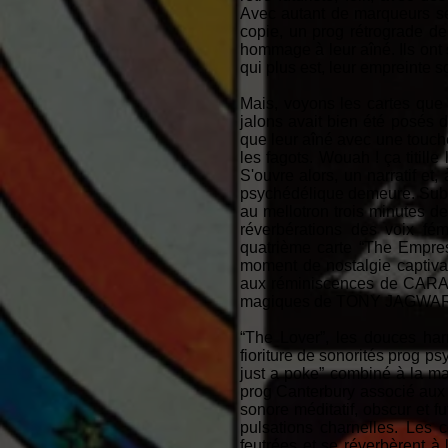
Avec autant de marqueurs se
copie, un prog rétrograde de
hommage à leur aîné. Ils ont 
qui plus est, leur empreinte s
Mais, voyons les cartes que n
jalons avait bien été posés 
que leur aîné avec une touch
les fagots. Wouah ! ça titil
S'ouvre alors, un narratif et
psychédélique demeure. Subre
au mellotron trois minutes de
réverbérations des voix fé
quatrième carte “The Empres
moment de nostalgie captiva
aux réminiscences de CARAVA
magiques de TONY JAGWAR dans
“The Lover”, les douces har
fioriture de sonorités prog 
just a poke” combiné à la 
prog Canterbury associé aux 
sonore méditatif, obscur et fu
pulsations charnelles. Les
feutrées et se réverbèrent à