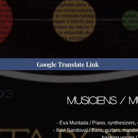
des notes s’enchevêtre avec légèreté dans une atmosphère psyc
le sont, l’ensemble des onze compositions merveilleusement o
ts sensoriels. Puis, arrive le moment fatidique de la conclusi
ns, interrogations ? Pourquoi n’ont-ils pas fait un double albu
 Ou peut- être de faire grimper au rideau l’auditeur d’impatie
ent avoir omis d'évoquer la virtuosité du combo, la symbiose
stration. Puis, le charme des vocalises d’Eva. J’en conclus 
doute, j’envisage un avenir prometteur pour les Catalans de MB&
Google Translate Link
CKS
musiciens / m
- Eva Muntada / Piano, synthesizers, 
- Xavi Sandoval / Bass, guitars, mandolin
backing vocals (