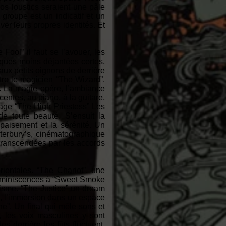
s loustics seraient une pâle
groupe est un indicatif et un
er leurs propres identités. Et
Fool” il faut se l’avouer, les
iques moins déjantées certes,
ux petits oignons de derrière
tre le magicien “The Wizard”.
es. La magie opère, l’ambiance
ntes, au piano, à la guitare,
irage “The High Priestess” Les
e toute beauté. S’ensuit la
paisement et la sérénité. Un
terbury’s, cinématographique
transcendées par les accords
ientales. “The Chariot”, une
 réminiscences à “Sweet Smoke
sme. “The Justice” un dream
”, l’immersion dans un espace
une”. Un final qui mêle sons et
 les voix masculines y sont
 derrière les fûts fluctuent.