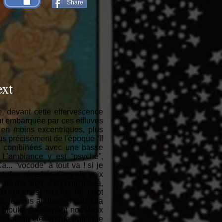
Share
ext
, devant cette effervescence
t embarquée par ces effluves
en moins excentriques, plus
 précisément de l'époque “If
es, combinées avec une basse
 L’ambiance y est “psyché”,
a... “vocode” à tout va ! si je
t des réverbérations de voix
 qui me sied. J’en conclus là,
eux arcanes majeurs du tarot
i, je vous ai donné l’eau à la
 au moulin concernant nos deux
ote aurait été rendue publique