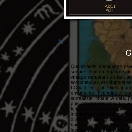
G
Quelle belle découverte psy
sonore. D’où émerge une atm
vintage rappelant un tant 
somptueuses, et voluptueuse
I Could Do it all Over agai
envoûtante, hypnotique, co
surréaliste, tribale. À cela, 
puis m'exprimer ainsi. En v
féminine. Sans être pour auta
inopinément, pour la premiè
divinatoire. Voilà, à brûle p
bouche, j’en serais fort aise
lascars catalans tout droit v