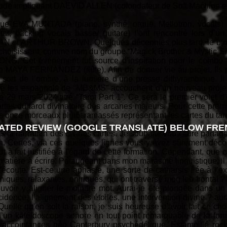
isode impliquant DAEVID ALLEN (cofondateur de Soft Machine et
que EVA MUNTADA (piano, synthé, orgue, Mellotron, vocals
itar, backing vocals basse/ guitare) l’ont rencontré lors d’u
N et ARTHUR BROWN. Quelques décennies plus tard, le binô
Ils choisissent, comme nom du groupe “Magick Brother & Mystic Si
ONG. Cet événement fut source d'inspiration pour le combo 
de MAYA FERNÀNDEZ (flûte). Afin de donner vie au projet, Ils 
ort de l’ombre, à la lumière d’une presse dithyrambique. Il
e les espagnols de “MB&MS” accouchent d’un nouveau projet. I
 29 mars 2024 titré “Tarot Part 1”. Ce sera le premier volet d'
rtes du tarot divinatoire des arcanes majeurs. Pour cette premi
s onze morceaux plutôt ramassés représentant les cartes du taro
ATED REVIEW (GOOGLE TRANSLATE) BELOW FREN
 la narration des divines cartes. Je souhaite vous faire parta
on. Certes, via ces quelques lignes vous y avez sûrement déce
 à fait justifiée à l'égard de cette formation. Cependant, que ce
 matière à écrire. Pataugeant dans mon marasme linguistique, il a
’écoute. Est-ce une aphasie, une sorte de catharsis liée à l’e
iques, relaxantes, oniriques, qui ont traversé mon lob frontal ? 
uvoir y aligner le moindre mot. Aurai-je été plongée dans un
cidence, l’alignement des étoiles, une intervention divine ? au
uelle qu'en soit la raison, je suis heureuse d’avoir fait ce ch
’un kaléidoscope sonore en tout point remarquable de la for
 des accointances néo Canterbury psychédélique. Estampillé ro