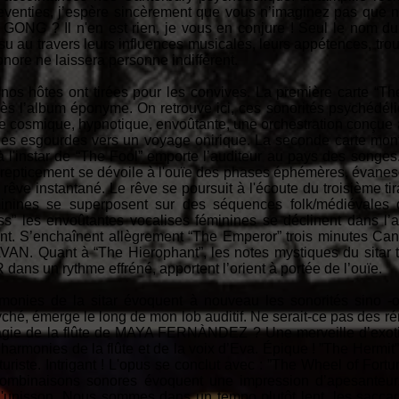
venties, j’espère sincèrement que vous n’imaginez pas que no
 GONG ? Il n'en est rien, je vous en conjure ! Seul le nom du 
su au travers leurs influences musicales, leurs appétences, trouv
onore ne laissera personne indifférent.
os hôtes ont tirées pour les convives. La première carte “The 
dès l’album éponyme. On retrouve ici, ces sonorités psychédél
e cosmique, hypnotique, envoûtante, une orchestration conçue a
le les esgourdes vers un voyage onirique. La seconde carte mon
, à l'instar de “The Fool” emporte l’auditeur au pays des song
pticement se dévoile à l'ouïe des phases éphémères, évanesce
 rêve instantané. Le rêve se poursuit à l'écoute du troisième t
minines se superposent sur des séquences folk/médiévales d
s” les envoûtantes vocalises féminines se déclinent dans l’a
nt. S’enchaînent allègrement “The Emperor” trois minutes Can
N. Quant à “The Hierophant”, les notes mystiques du sitar 
 un rythme effréné, apportent l’orient à portée de l’ouïe.
monies de la sitar évoquent à nouveau les sonorités sino -or
psyché, émerge le long de mon lob auditif. Ne serait-ce pas des
magie de la flûte de MAYA FERNÀNDEZ ? Une merveille d’exoti
harmonies de la flûte et de la voix d’Eva. Épique ! ”The Hermit
turiste. Intrigant ! L'opus se conclut avec : ”The Wheel of Fort
 combinaisons sonores évoquent une impression d’apesanteur,
 l'unisson. Nous sommes dans un tempo plutôt lent, les saccades