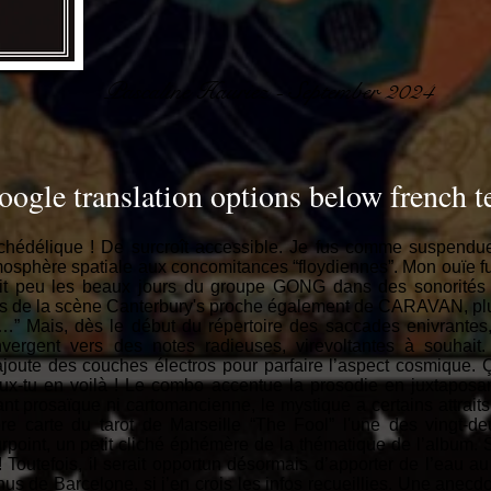
Pascaline Hauriez - September 2024
oogle translation options below french t
chédélique ! De surcroît accessible. Je fus comme suspendue
osphère spatiale aux concomitances “floydiennes”. Mon ouïe fu
soit peu les beaux jours du groupe GONG dans des sonorités 
s de la scène Canterbury's proche également de CARAVAN, plus
n…” Mais, dès le début du répertoire des saccades enivrant
nvergent vers des notes radieuses, virevoltantes à souhait.
j’ajoute des couches électros pour parfaire l’aspect cosmique. Ç
eux-tu en voilà ! Le combo accentue la prosodie en juxtaposan
nt prosaïque ni cartomancienne, le mystique a certains attraits
re carte du tarot de Marseille “The Fool” l'une des vingt-d
ourpoint, un petit cliché éphémère de la thématique de l’album. S
 ! Toutefois, il serait opportun désormais d’apporter de l’eau
enus de Barcelone, si j’en crois les infos recueillies. Une anecd