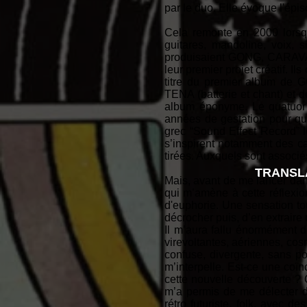
par le duo. Elle évoque l'ép
Cela remonte en 2000 lors
guitares, mandoline, voix, s
produisaient GONG, CARAVA
leur premier projet créatif. 
titre du premier album de G
TENA (batterie et chant) et 
album éponyme. Le quatuor s
années de gestation pour qu
grec “Sound Effect Record” le
s’inspirent notamment des ca
tirées. Auxquels sont associé
TRANSL
Mais, avant de me lancer dans
qui m’amène à cette réflexi
d'euphorie. Une sensation tout
décrocher puis, d’en extraire
Il m’aura fallu énormément d
virevoltantes, aériennes, cosm
confuse, divergente, sans po
m’interpelle. Est-ce une coïn
cette nouvelle découverte ? Q
m’a permis de me délecter d
rétro futuriste, folk, avec