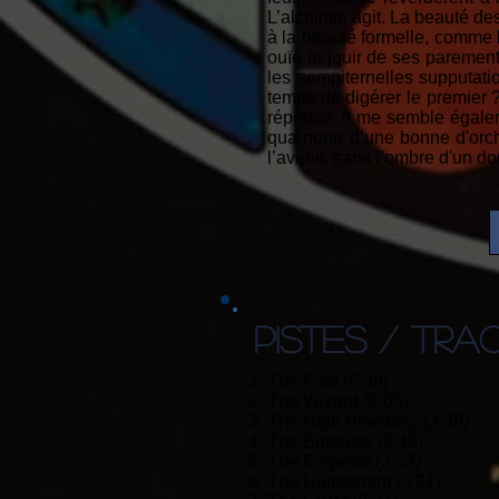
L’alchimie agit. La beauté 
à la beauté formelle, comme 
ouïe et jouir de ses paremen
les sempiternelles supputatio
temps de digérer le premier ?
réponse, il me semble égalem
qua none d’une bonne d'orche
l’avenir, sans l’ombre d'un 
PISTES / TRA
1. The Fool (5:39)
2. The Wizard (3:05)
3. The High Priestess (3:38)
4. The Empress (3:42)
5. The Emperor (2:52)
6. The Hierophant (3:21)