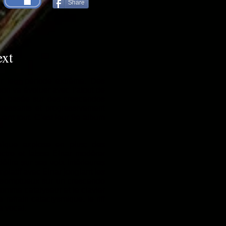
Share
ext
 leur période extrême. Des
n va évoluer avec l’atout de
te, basée sur des crescendos
pressants et progressivement
t tout. C’est leur 9e album
nique explose en plus; des
ectro et laisse Einar modérer
élire sur ses voix intérieures
mplatif avec Einar jonglant les
au somptueux sur un crescendo
comme catalyseur et le clavier
refrain cataclysmique, le riff
e vocal.