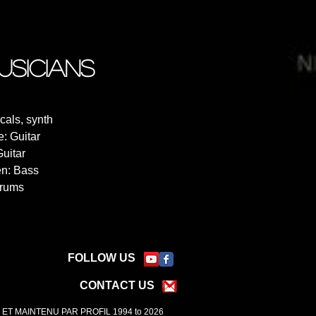
usicians
cals, synth
: Guitar
uitar
en: Bass
Drums
FOLLOW US
CONTACT US
ET MAINTENU PAR PROFIL 1994 to 2026