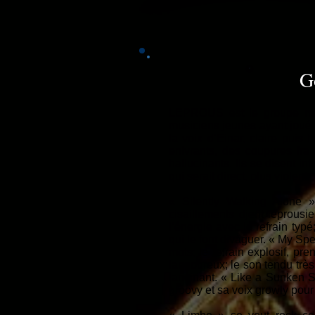
G
LEPROUS est le groupe maj
musiciens jeunes ayant joué
la voix d’Einar, claire pui
enivrants, des coupures fra
hallucinants. Ils se disen
qui serait direct, plus violent.
« Silently Walking Alone 
cisaillements djent leprousi
l’énergie avec le refrain typ
qui le font divaguer. « My Spe
mots; le refrain explosif, p
langoureux; le son tendu très
lancinant. « Like a Sunken Sh
groovy et sa voix growly pour