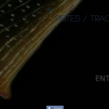
PISTES / TRA
1. Silently Walking Alone (4:10)
2. Atonement (4:54)
3. My Specter (4:01)
4. I Hear the Sirens (4:38)
5. Like a Sunken Ship (4:10)
6. Limbo (6:05)
7. Faceless (6:34)
8. Starlight (6:18)
9. Self-Satisfied Lullaby (6:32)
10. Unfree My Soul (5:31)
11. Claustrophobic (3:13) (on C
Total: 52’53’’
Share