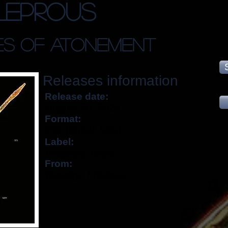
Leprous
es Of Atonement
Releases information
Release date:
August 30, 2024
Format:
CD, Digital, Vinyl
Label:
Insideout Music
From:
Norvège / Norway