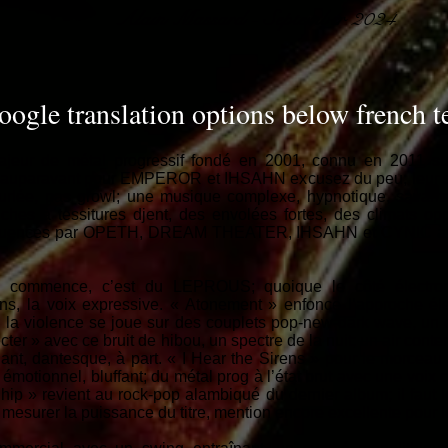
Alain Massard - September 2024
oogle translation options below french t
eur de métal progressif fondé en 2001, connu en 2011 sur
 auparavant pour EMPEROR et IHSAHN excusez du peu; leur so
s hurlée, pas growl; une musique complexe, hypnotique, savan
nches à tessitures djent, des envolées fortes, des climats op
t influencés par OPETH, DREAM THEATER, IHSAHN et CYNIC avan
» commence, c’est du LEPROUS; quoique le côté électro
ens, la voix expressive. « Atonement » enfonce l’approche él
é; la violence se joue sur des couplets pop-new-dark wave, un d
cter » avec ce bruit de hibou, un spectre de la nuit; un air conte
renant, dantesque, à part. « I Hear the Sirens » pour le morce
 émotionnel, bluffant; du métal prog à l’état brut avec une voix 
ip » revient au rock-pop alambiqué du dernier album; il faut le 
 mesurer la puissance du titre, mention encore excellente pour l