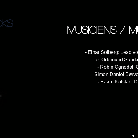
CKS
musiciens / m
- Einar Solberg: Lead vo
- Tor Oddmund Suhrke
- Robin Ognedal: G
- Simen Daniel Børv
- Baard Kolstad: 
D)
CRÉÉ 