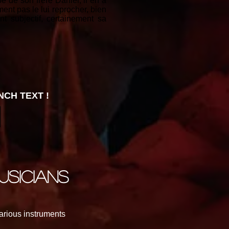
 de son frère Daniel, il en a
nt pas le lui reprocher, bien
t subjectif, certainement sa
CH TEXT !
usicians
various instruments