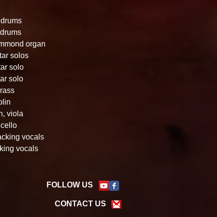
/ drums
 drums
Hammond organ
tar solos
tar solo
tar solo
brass
olin
n, viola
cello
acking vocals
cking vocals
FOLLOW US
CONTACT US