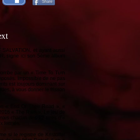
Share
ext
OF SALVATION, et ayant aussi
 signe ici son 5ème album
trombe par un « Time To Turn
omposés. Impossible de ne pas
nts est toujours dominant sur
des, à vous donner le frisson
lon « End Of Their Road », «
2016 « The Rain ». Le jeu de
ais chacun des 12 titres d’«
ux fermés.
si le registre de Kristoffer