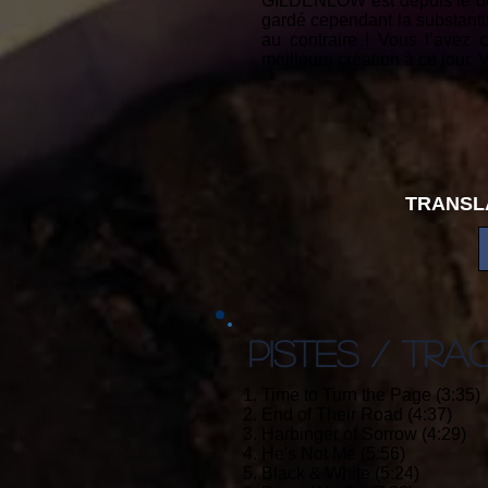
GILDENLÖW est depuis le débu
gardé cependant la substanti
au contraire ! Vous l’avez 
meilleure création à ce jour.
TRANSL
PISTES / TRA
1. Time to Turn the Page (3:35)
2. End of Their Road (4:37)
3. Harbinger of Sorrow (4:29)
4. He's Not Me (5:56)
5. Black & White (5:24)