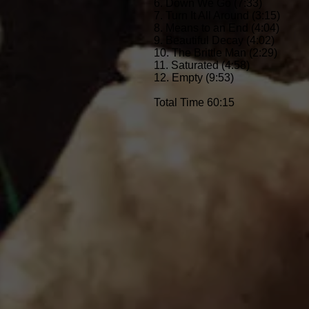
6. Down We Go (7:33)
7. Turn It All Around (3:15)
8. Means to an End (4:04)
9. Beautiful Decay (4:02)
10. The Brittle Man (2:29)
11. Saturated (4:58)
12. Empty (9:53)
Total Time 60:15