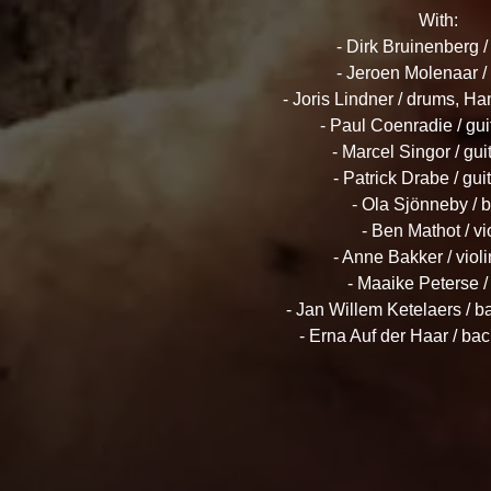
With:
- Dirk Bruinenberg 
- Jeroen Molenaar /
- Joris Lindner / drums, 
- Paul Coenradie / gui
- Marcel Singor / gui
- Patrick Drabe / gui
- Ola Sjönneby / 
- Ben Mathot / vi
- Anne Bakker / violi
- Maaike Peterse / 
- Jan Willem Ketelaers / b
- Erna Auf der Haar / ba