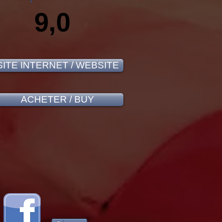
9,0
SITE INTERNET / WEBSITE
ACHETER / BUY