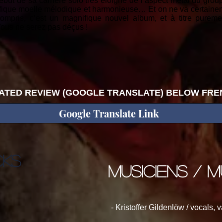
t de sa carrière solo très éloigné de l’aspect métal du groupe
fique moelle mélodique et harmonieuse… Et on ne va certaineme
compris, c’est un magnifique nouvel album, et à titre puremen
 Vous ne serez pas déçus !
ATED REVIEW (GOOGLE TRANSLATE) BELOW FREN
Google Translate Link
CKS
musiciens / m
- Kristoffer Gildenlöw / vocals, 