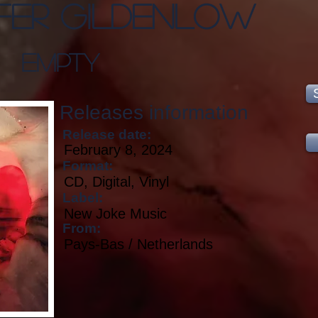
ffer Gildenlow
Empty
Releases information
Release date:
February 8, 2024
Format:
CD, Digital, Vinyl
Label:
New Joke Music
From:
Pays-Bas / Netherlands