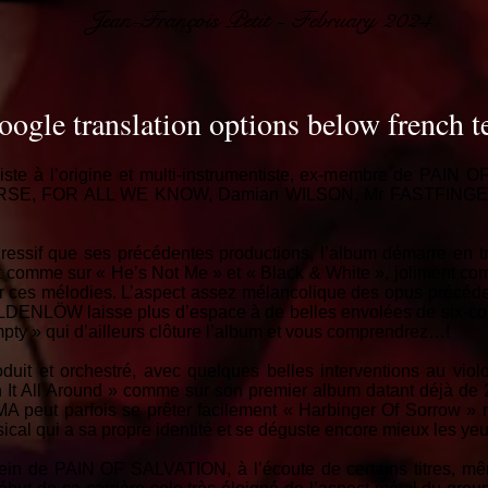
Jean-François Petit - February 2024
oogle translation options below french t
ste à l’origine et multi-instrumentiste, ex-membre de PAIN 
RSE, FOR ALL WE KNOW, Damian WILSON, Mr FASTFINGER,
ressif que ses précédentes productions, l’album démarre en 
ut comme sur « He’s Not Me » et « Black & White », joliment c
r ces mélodies. L’aspect assez mélancolique des opus précéde
ILDENLÖW laisse plus d’espace à de belles envolées de six-cor
Empty » qui d’ailleurs clôture l’album et vous comprendrez…!
uit et orchestré, avec quelques belles interventions au vio
 It All Around » comme sur son premier album datant déjà de 
eut parfois se prêter facilement « Harbinger Of Sorrow » m
sical qui a sa propre identité et se déguste encore mieux les ye
n de PAIN OF SALVATION, à l’écoute de certains titres, même 