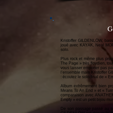
G
Kristoffer GILDENLÖW, bassi
joué avec KAYAK, Neal MO
solo.
Plus rock et même plus prog
The Page » très floydien, to
vous laisser emporter pas pa
l’ensemble mais Kristoffer G
: écoutez le solo final de « 
Album extrêmement bien prod
Means To An End » et « Turn
comparaison avec ANATHEMA p
Empty » est un petit bijou mu
De son passage passé au sei