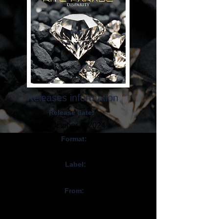
Releases information
Release date:
October 4, 2024
Format:
CD, Digital
Label:
WhiteKnight Records
From:
Royaume-Uni / UK