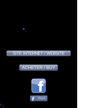
Jean-François Petit - November
2024
8,1
SITE INTERNET / WEBSITE
ACHETER / BUY
Share