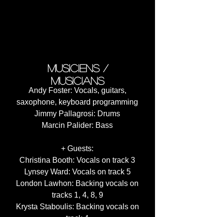
7. Is There Hope? (4:02)
8. Make It Beautiful (7:32)
9. Listen to the Angels (3:38)
Total Time 40:14
musiciens /
musicians
Andy Foster: Vocals, guitars,
saxophone, keyboard programming
Jimmy Pallagrosi: Drums
Marcin Palider: Bass
+ Guests:
Christina Booth: Vocals on track 3
Lynsey Ward: Vocals on track 5
London Lawhon: Backing vocals on
tracks 1, 4, 8, 9
Krysta Staboulis: Backing vocals on