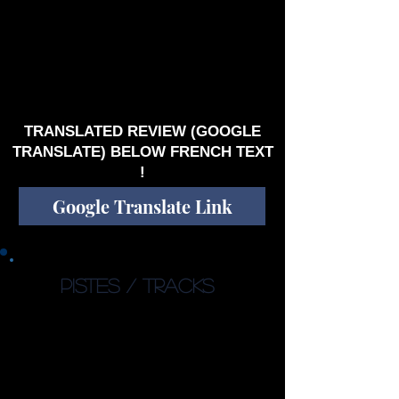
et céleste (début) voire dramatique (fin)
comparable au style des hollandais de
CARPTREE.
Ce troisième essai est à nouveau réussi
comme les deux autres précédents, même si
en deçà du second « Retro » qui reste à mon
sens la pièce maîtresse de cette 1ère trilogie.
TRANSLATED REVIEW (GOOGLE
TRANSLATE) BELOW FRENCH TEXT
!
Google Translate Link
PISTES / TRACKS
1. Fraternal Angels (5:29)
2. Open Your Heart (1:36)
3. Is This All There Is? (2:14)
4. This World Is Mine (3:03)
5. Broken (7:27)
6. Forgotten Youth (5:13)