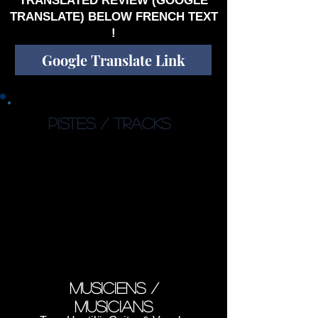
TRANSLATED REVIEW (GOOGLE
TRANSLATE) BELOW FRENCH TEXT
!
Google Translate Link
PISTES / TRACKS
1. Presence (5:14)
2. Statement (4:31)
3. Out Of Time (3:17)
4. Overture (4:11)
5. Damned Or Divine (5:45)
6. Stop Signs (4:01)
7. Distant Memories (7:04)
8. Mountain Of Nothing (5:28)
Total : 39:32
musiciens /
musicians