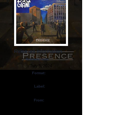
Releases information
Release date:
July 5, 2024
Format:
CD, Digital
Label:
Self-released
From:
Finlande / Finland