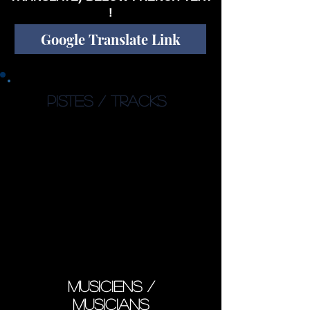
!
Google Translate Link
PISTES / TRACKS
1. Ride Your Dream (3:41)
2. Fantasion (7:25)
3. November Blue (4:34)
4. Bond of Love (expanded
version) (7:02)
5. Agora by Night (4:31)
6. Daybreak (3:47)
7. Bright Little Star (3:55)
8. Searching for Mr. Kite
(expanded version) (11:04)
9. Second Nature (2:25)
musiciens /
musicians