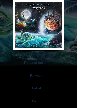
Releases information
Release date:
January 5, 2024
Format:
CD, Digital
Label:
Self-Released
From:
Ukraine / Ukrain