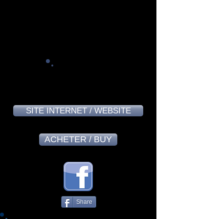
Alain Bourguignon - March 2024
7,9
SITE INTERNET / WEBSITE
ACHETER / BUY
Share