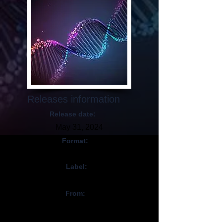
Releases information
Release date:
May 31, 2024
Format:
CD, Digital
Label:
Self-released
From:
Royaume-Uni / UK