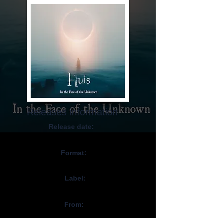
Releases information
Release date:
October 15, 2024
Format:
CD, Digital
Label:
Unicorn Records
From:
Canada