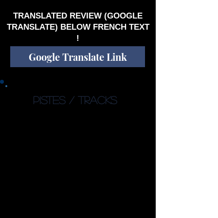
Il y a du sang prog de bonne qualité dedans.
TRANSLATED REVIEW (GOOGLE
TRANSLATE) BELOW FRENCH TEXT
!
Google Translate Link
PISTES / TRACKS
1. Chaos (11:34)
2. Paralyzed (8:57)
3. Westminster Bridge (7:11)
4. Requiem for the Last One
(9:52)
5. Crossroads (10:17)
6. The Miracle (5:45)
7. Burning and Drowning
(7:23)
8. Failing (9:41)
Total : 70’40’’