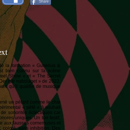
Share
ext
de la formation « Gunerius &
est bien connu sur la scène
teel Show » et « The Secret
 Der går nabolaget » de 2022,
ores qu’il qualifie de musique
 fumé un pétard comme le chat
périmental « pété » à souhait
 de sonorités éclectiques car
nores uniques. Un ton festif,
ue aux fausses cornemuses et
 coloré, sans inhibition. Des