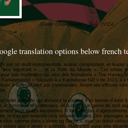
Mario Champagne - July 2024
oogle translation options below french t
t un multi-instrumentiste, auteur, compositeur, et leader 
 mot signifiant « ... et la Toile du Monde ». Cet artiste 
 pour son implication au sein des formations « The Harvey S
Fantasmagor'i » fait suite à « Kapitalypse Nå! » de 2023, à «
lbum, il agissait seul aux commandes, livrant ses effluves son
ne.
par cette pochette qui annonce la couleur. Pas besoin d’avoir
r, et comme je m’y attendais, on a droit à un genre de rock ex
ement pour toutes les oreilles. Il faut être fan d’agencements
re, je n’ai pas entendu cela souvent ailleurs. Des paysages so
 club, comme dans « Veien og Støvet », avec un début celtiq
 indien aux « beats » addictifs. Mais c’est aussi très déjanté,