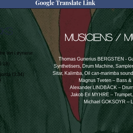
Google Translate Link
CKS
musiciens / m
dre inn i øynene
Thomas Gunerius BERGSTEN - Guit
5:18)
Synthetisers, Drum Machine, Sampler,
Sitar, Kalimba, Oil can-marimba sound,
jorda (3:34)
)
Magnus Tveten – Bass & 
Alexander LINDBÄCK – Drum
Jakob Eri MYHRE – Trumpet, 
Michael GOKSOYR – Lyr