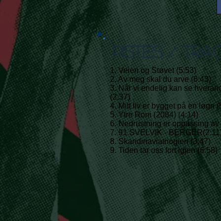
PISTES / TRA
1. Veien og Støvet (5:53)
2. Av meg skal du arve (6:43)
3. Når vi endelig kan se hveran
(2:37)
4. Mitt liv er bygget på en løgn (
5. Ytre Rom (2084) (4:14)
6. Nedrustning er oppussing av 
7. 91 SVELVIK - BERGER(2:11
8. Skandinaviatriogien (3:47)
9. Tiden tar oss fort igjen (6:58)