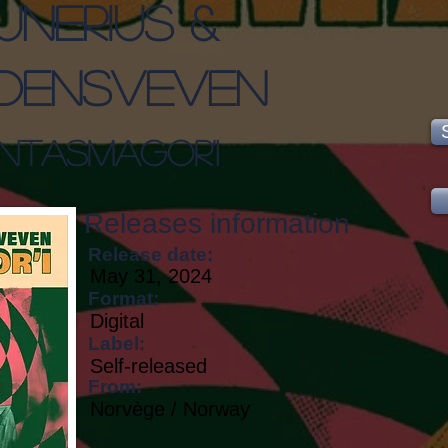
unerius &
densveven
ntasmagor'i
Releases information
Release date:
May 31, 2024
Format:
Digital
Label:
Self-released
From:
Norvège / Norway