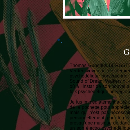
G
Thomas Gunerius BERGSTEN es
Verdensveven », ce dernier
psychédélique norvégienne,
Sound of Dream Walkers ». « 
où à l’instar de son nouvel a
folk psychédélique norvégien
Je fus immédiatement attiré 
de la pochette pour apprécie
mais qui n’est pas nécessair
personnellement, pour le gen
presqu’une musique de dance
un son électro psychédélique