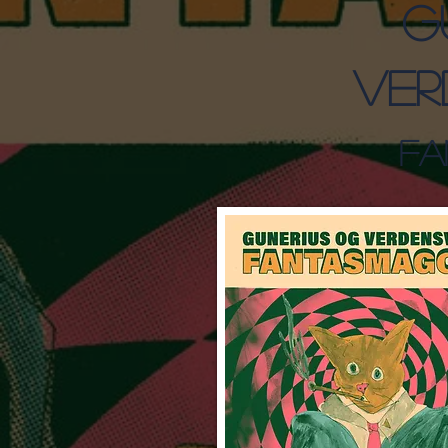
G
Ver
Fa