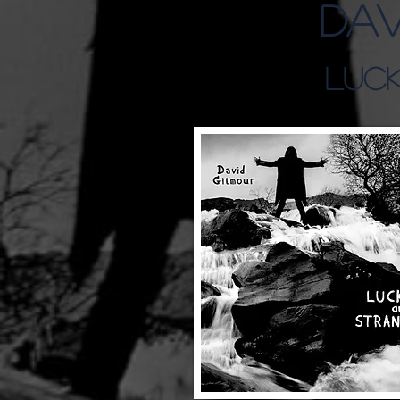
Dav
Luck