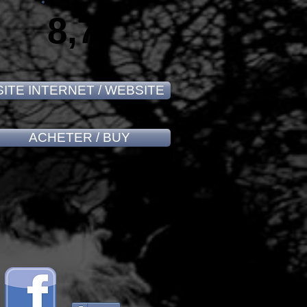
8,7
SITE INTERNET / WEBSITE
ACHETER / BUY