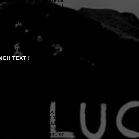
basse profondément présente,
vant plan la voix de David,
crocheuse mélodie. Le son de
et quand vient s’ajouter une
 C’est du grand bonheur. On
ppelle quelque peu le fameux
efficace. Harmonies vocales
itare. On continu notre écoute
discrètes percussions d’Adam
jusqu’à son solo irrésistible
CH TEXT !
 presque celtique, interprété
es Montgolfier Brothers, est
 bouleversante pièce. Basse
tre et sa fidèle et séduisante
be dessus. Silence on danse
s’en donne à cœur joie tout au
veloppé dans l’univers sonore
 nuage gris pour laisser place
dernière plage de cet album
 David nous séduit. Quelques
ettes puis soudainement, on