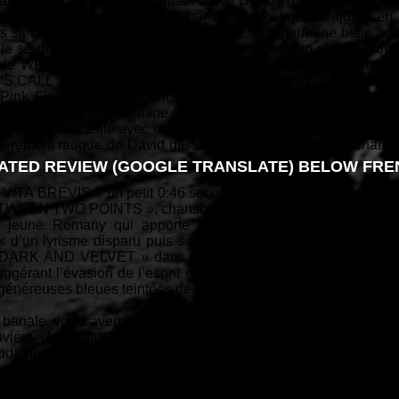
raînant et bien précis du batteur Steve DISTANISLAO et d’une 
Nous sommes déjà séduits par cet intro auquel s’ajoute en a
 sa tonalité que dans ce qui va suivre, chantant une belle ac
te se décrit comme une caresse, nous donne un plaisir avoué 
de WRIGHT et conclure sur une note planante du guitariste.
 CALL » qui débute en ballade pour finir en cavale. Ça me ra
ink Floyd. Musicalement, rien de compliqué mais tout est 
fiston Gabriel. On termine le tout avec un son plus ‘rock’ de gu
i nous accueille avec un coup de ‘bass drum’ modéré et de 
èrement rauque de David glisse en douceur pour nous charmer 
ATED REVIEW (GOOGLE TRANSLATE) BELOW FREN
 VITA BREVIS » un petit 0:46 secondes d’intermède de musique
TWEEN TWO POINTS », chanson originale (1999) des britanniqu
la jeune Romany qui apporte un vent de fraîcheur à cette
 d’un lyrisme disparu puis soudain surgit de l’au-delà, le maî
« DARK AND VELVET » dans un tout autre registre, nous tom
ggérant l’évasion de l’esprit et la libération du corps. David 
 généreuses bleues teintées de hard rock.
 banale, voix caverneuse, une rythmique sans éclats, le tout en
aviers. Une petite voix enfantine Romany traverse, un instant ce
oudainement s’éteint...Hautement différente, « SCATTERED » 
que reconnaissable. Dans sa meilleure prestation vocale, pépé
 enivrante, des cymbales excitées sous des coups de bagu