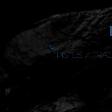
tombe dans le dramatique ave
solo de guitare de GILMOUR 
multiples claviers et d’une 
une bonne écoute pour être a
PISTES / TRA
1. Black Cat (1:16)
2. Luck and Strange (6:54)
3.The Piper's Call (5:15)
4. A Single Spark (6:02)
5. Vita Brevis (0:46)
6. Between Two Points (5:46)
7. Dark and Velvet Nights (4:41)
8. Sings (5:15)
9. Scattered (7:32)