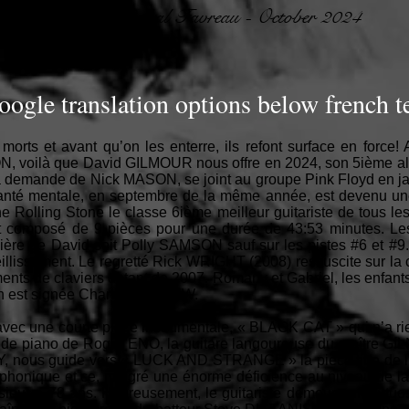
Pascal Favreau - October 2024
oogle translation options below french t
morts et avant qu’on les enterre, ils refont surface en force
oilà que David GILMOUR nous offre en 2024, son 5ième alb
à la demande de Nick MASON, se joint au groupe Pink Floyd en ja
té mentale, en septembre de la même année, est devenu une s
e Rolling Stone le classe 6ième meilleur guitariste de tous le
 est composé de 9 pièces pour une durée de 43:53 minutes. L
ière de David soit Polly SAMSON sauf sur les pistes #6 et #9.
 vieillissement. Le regretté Rick WRIGHT (2008) ressuscite sur la
ents de claviers datant de 2007. Romany et Gabriel, les enfants
on est signée Charlie ANDREW.
ec une courte pièce instrumentale, « BLACK CAT » qui n’a rien
s de piano de Roger ENO, la guitare langoureuse du maître G
 nous guide vers « LUCK AND STRANGE » la pièce titre de l’
ophonique et ce, malgré une énorme déficience au niveau de la 
sieur a 78 ans. Heureusement, le guitariste demeure un virtuos