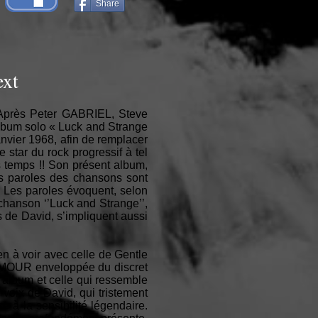
Share
ext
! Après Peter GABRIEL, Steve
um solo « Luck and Strange
nvier 1968, afin de remplacer
tar du rock progressif à tel
s temps !! Son présent album,
es paroles des chansons sont
 Les paroles évoquent, selon
 chanson ‘’Luck and Strange’’,
 de David, s’impliquent aussi
 à voir avec celle de Gentle
ILMOUR enveloppée du discret
album et celle qui ressemble
voix de David, qui tristement
e à la sensibilité légendaire.