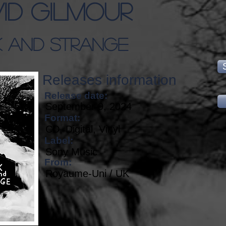
id Gilmour
 And Strange
Releases information
Release date:
September 9, 2024
Format:
CD, Digital, Vinyl
Label:
Sony Music
From:
Royaume-Uni / UK