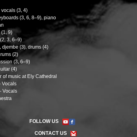
vocals (3, 4)
eyboards (3, 6, 8–9), piano
an
(1, 9)
(2, 3, 6–9)
, djembe (3), drums (4)
rums (2)
ssion (3, 6–9)
itar (4)
 of music at Ely Cathedral
– Vocals
– Vocals
hestra
FOLLOW US
CONTACT US