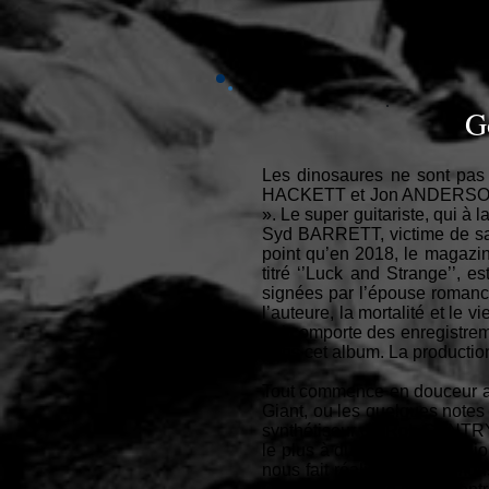
G
Les dinosaures ne sont pas 
HACKETT et Jon ANDERSON, v
». Le super guitariste, qui 
Syd BARRETT, victime de san
point qu’en 2018, le magazin
titré ‘’Luck and Strange’’,
signées par l’épouse romanc
l’auteure, la mortalité et le
qui comporte des enregistrem
dans cet album. La producti
Tout commence en douceur av
Giant, ou les quelques note
synthétiseur de Rob GENTRY,
le plus à du Pink Floyd radi
nous fait réaliser que le mon