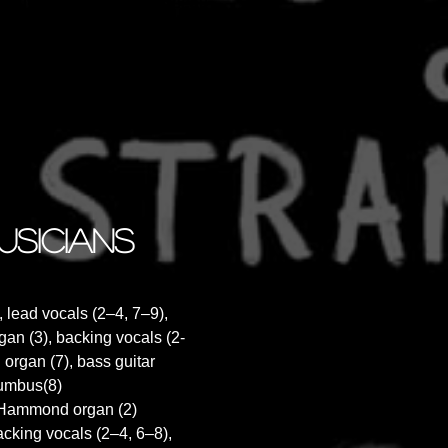
i ouvre la porte au plus beau
mposé d’un orgue discret, de
…Ce très attendu album mérite
aimer longtemps.
usicians
, lead vocals (2–4, 7–9),
rgan (3), backing vocals (2-
organ (7), bass guitar
Cumbus(8)
, Hammond organ (2)
cking vocals (2–4, 6–8),