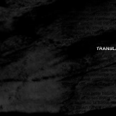
Ça débute sur un rythme ent
gracieuseté de Guy PRATT. 
beaucoup plus exécutée dans
guitare unique ou chaque no
étincelle d'orgue Hammond 
enchaine avec « THE PIPER’S
« Obscured by cloud » de P
impeccables ou l’on découvre 
avec « A SINGLE SPARK », qu
BETTS tandis que la voix lég
de guitare. De toute beauté!
TRANSL
La beauté se poursuit avec «
à la harpe par Romany. « BE
ici reprise avec brio par 
langoureuse, tempo lent, voix
partenaire...on succombe. 
sous ce rythme entraînant, su
long de cette pièce sexy aux
« SINGS » une petite ballade
de Gentry et de ses divers cl
à une finale ou la basse s
débute sur un rythme cardia
bulles de champagne, basse