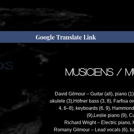
c la venue des noires et blanches d’un piano bien vivant, qu
sur cet album, l’émotion nous guette. Un cocktail musical co
batterie accompagnent jusqu’à la fin David qui a le dernier mot
pprécié. Il ne sera jamais un coup de cœur mais vous saurez l’
Google Translate Link
CKS
musiciens / m
David Gilmour – Guitar (all), piano (1)
ukulele (3),Höfner bass (3, 8), Farfisa o
4, 6–8), keyboards (6, 9), Hammond 
(9),Leslie piano (9), 
Richard Wright – Electric piano
Romany Gilmour – Lead vocals (6), ba