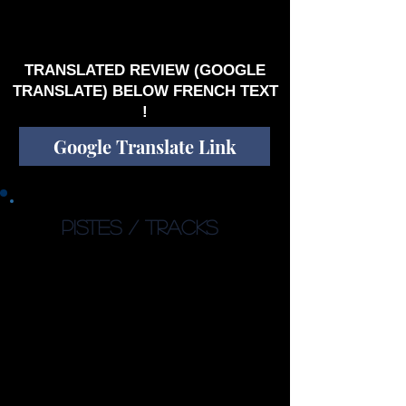
rares espaces progressistes/ cinématiques
comme le faisait si bien BELIEVER en leur
temps; bon au moins j’ai révisé hard sur cette
chronique.
TRANSLATED REVIEW (GOOGLE
TRANSLATE) BELOW FRENCH TEXT
!
Google Translate Link
PISTES / TRACKS
1. Nøpe (01:19)
2. New World Disorder (04:56)
3. Cassandra's Syndrome
(07:31)
4. Thoughts of an A.I. (06:23)
5. Cyberpunk (04:50)
6. Amnesia (05:15)
7. Only the Brave (03:11)
8. Fear is the Root of Evil
(06:50)