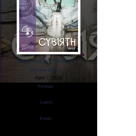
Releases information
Release date:
April 7, 2024
Format:
CD, Digital
Label:
Self-Released
From:
France