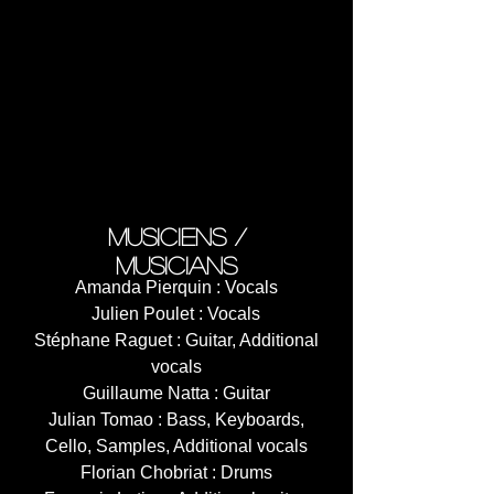
9. Réminiscence (00:41)
10. Bring Your Noise Dude
(03:23)
11. Joker's Dance (02:37)
12. Neoprophets (05:42)
13. Rebirth (05:00)
14. Andalou (05:26)
15. Høpe (01:52)
Total : 64’56’’
musiciens /
musicians
Amanda Pierquin : Vocals
Julien Poulet : Vocals
Stéphane Raguet : Guitar, Additional
vocals
Guillaume Natta : Guitar
Julian Tomao : Bass, Keyboards,
Cello, Samples, Additional vocals
Florian Chobriat : Drums