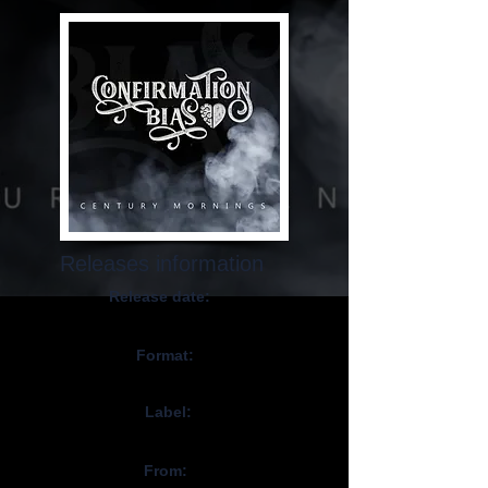
Releases information
Release date:
March 29. 2024
Format:
CD, Digital
Label:
Self-Released
From: