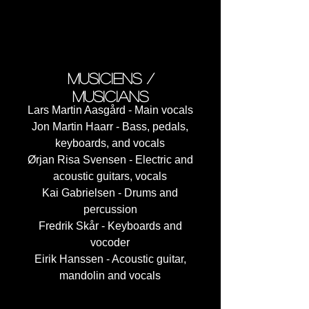
5. Epiphany (7:21)
6. One man Show (5:09)
7. Century Mornings (18:36)
musiciens /
musicians
Lars Martin Aasgård - Main vocals
Jon Martin Haarr - Bass, pedals,
keyboards, and vocals
Ørjan Risa Svensen - Electric and
acoustic guitars, vocals
Kai Gabrielsen - Drums and
percussion
Fredrik Skår - Keyboards and
vocoder
Eirik Hanssen - Acoustic guitar,
mandolin and vocals