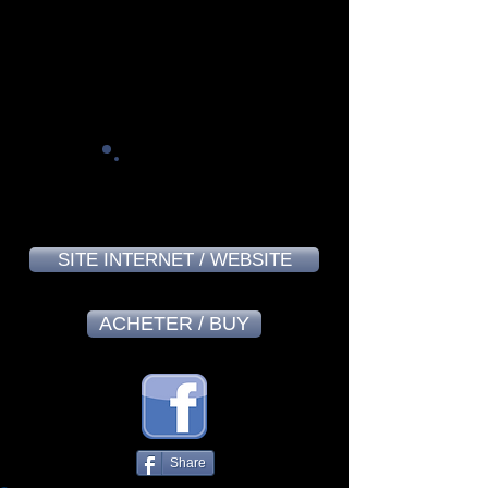
Norvège / Norway
Denis Boisvert - June 2024
8,4
SITE INTERNET / WEBSITE
ACHETER / BUY
Share