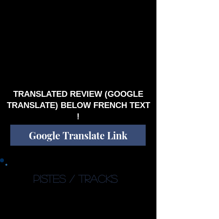
véritable trésor de sonorités et de rythmes. La
pièce la plus instrumentale aussi. Solide.
Bref, un album étonnamment mûr et musclé qui
donne envie de voir le groupe en spectacle. Une
autre belle surprise venant de Norvège. Plaira à
une plage étendue de 'progheads' de toutes les
dénominations religieuses. Malgré mon biais de
confirmation (minime !) je peux vous assurer
que CONFIRMATION BIAIS est une belle
addition au monde de la musique progressive !
TRANSLATED REVIEW (GOOGLE
TRANSLATE) BELOW FRENCH TEXT
!
Google Translate Link
PISTES / TRACKS
1. Residence in You (10:53)
2. Living with The Lie (5:50)
3. In Memory of... (8:23)
4. Reality Check (6:07)