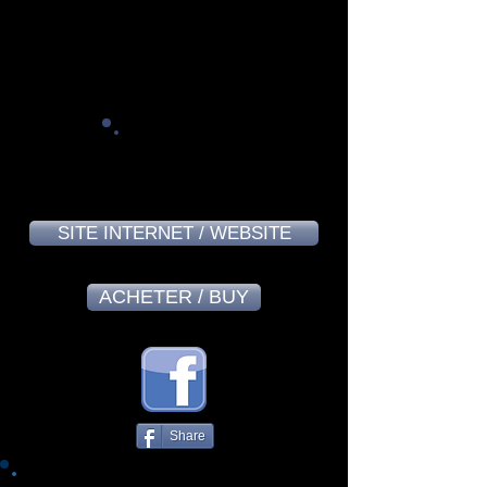
Alain Massard - June 2024
8,4
SITE INTERNET / WEBSITE
ACHETER / BUY
Share