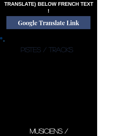
TRANSLATE) BELOW FRENCH TEXT
!
Google Translate Link
PISTES / TRACKS
1. Wither (1:11)
2. Waves of Time (5:44)
3. Burning (4:34)
4. Falling Apart (4:17)
5. This Red Sky (8:54)
6. Oblivion (5:51)
7. Small Ideas (7:10)
8. Farm of Lights (5:40)
9. In Circles (6:58)
Total : 49’09’’
musiciens /