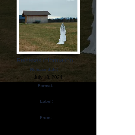
Releases information
Release date:
July 18, 2024
Format:
CD, Digital
Label:
Self-released
From:
Inde - Allemange / India
- Germany