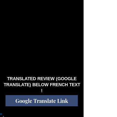
subtilement médiévale triste et mélancolique.
Une voix basse et chaleureuse, dans des
ambiances où l’acoustique fait belle figure, mais
aussi des trouvailles délicates issues des
synthés. La rythme est lent, les notes
clairement définies, mais l’ensemble n’est
absolument pas ennuyant. Rien de violent,
qu’une béatitude pastorale qui contraste avec la
thématique destructrice qui montre son nez
dans les sons de la guerre de « The Orange
Flood ». Tout au long de l’album, flûte, violon,
violoncelle ajoutent ce classicisme et cette
grâce qui rend cet album fleur bleue tout
simplement beau, malgré toute sa simplicité qui
n’est qu’un leurre. Bravo ! Titres préférés :
Presque toutes les chansons, mais
commencez par « Phantom Limb » et « The
Orange Flood » assez représentatives de
l’ensemble. Bonne écoute !
TRANSLATED REVIEW (GOOGLE
TRANSLATE) BELOW FRENCH TEXT
!
Google Translate Link