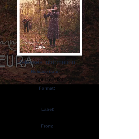
Releases information
Release date:
April 5, 2024
Format:
CD, Digital,
Vinyl
Label:
Sulatron Records
From:
Multi