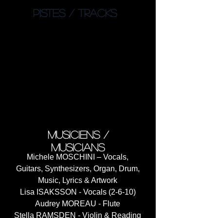
PISTES / TRACKS
1. Carmilla (2:52)
2. A song of greed (6:14)
3. Post-Atomic Reverie (5:25)
4. Phantom Limb (3:53)
5. I am a flower (5:27)
6. EURA (4:51)
7. The Orange Flood (7:12)
8. Lullaby n°2 (3:25)
9. Dream n°1 (5:56)
10. The Anchorite (3:04)
musiciens /
musicians
Michele MOSCHINI – Vocals,
Guitars, Synthesizers, Organ, Drum,
Music, Lyrics & Artwork
Lisa ISAKSSON - Vocals (2-6-10)
Audrey MOREAU - Flute
Stella RAMSDEN - Violin & Reading