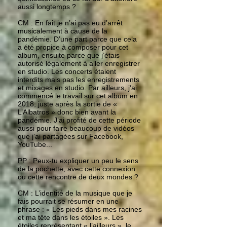
aussi longtemps ?
CM : En fait je n’ai pas eu d’arrêt
musicalement à cause de la
pandémie. D’une part parce que cela
a été propice à composer pour cet
album, ensuite parce que j’étais
autorisé légalement à aller enregistrer
en studio. Les concerts étaient
interdits mais pas les enregistrements
et mixages en studio. Par ailleurs, j‘ai
commencé le travail sur cet album en
2018, juste après la sortie de «
L’Albatros » donc bien avant la
pandémie. J’ai profité de cette période
aussi pour faire beaucoup de vidéos
que j’ai partagées sur Facebook,
YouTube...
PP : Peux-tu expliquer un peu le sens
de la pochette, avec cette connexion
ou cette rencontre de deux mondes ?
CM : L’identité de la musique que je
fais pourrait se résumer en une
phrase : « Les pieds dans mes racines
et ma tête dans les étoiles ». Les
étoiles représentant « l’ailleurs », le