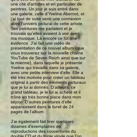
une cité d’artistes et en particulier de
peintres. Un jour je suis entré dans
une galerie, celle d’Yveline Abernot, et
j’ai tout de suite senti une connexion
avec l’univers pictural de cette artiste.
Ses peintures me parlaient et je
trouvais qu’elles avaient à voir avec
ma musique. Là encore ce fût une
évidence. J’ai fait une vidéo de
présentation de ce nouvel album (que
vous trouverez sur la nouvelle chaîne
YouTube de Seven Reizh ainsi que sur
la mienne), dans laquelle je présente
Yveline qui travaille dans sa galerie,
avec une petite interview d’elle. Elle a
été très motivée pour créer un tableau
original à partir des éléments picturaux
que je lui ai donnés. D’ailleurs, ce
grand tableau, je le lui ai acheté et il
trône en très bonne place dans mon
séjour. D’autres peintures d’elle
apparaissent dans le livret de 24
pages de l’album.
J’ai également fait tirer quelques
dizaines d’exemplaires de
reproductions des couvertures du
double CD et du triple vinyle que l’on