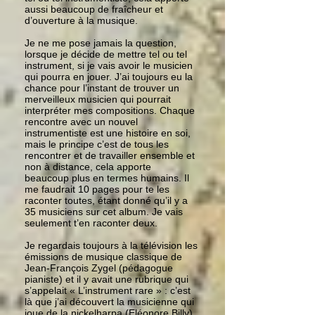
aussi beaucoup de fraîcheur et
d’ouverture à la musique.
Je ne me pose jamais la question,
lorsque je décide de mettre tel ou tel
instrument, si je vais avoir le musicien
qui pourra en jouer. J’ai toujours eu la
chance pour l’instant de trouver un
merveilleux musicien qui pourrait
interpréter mes compositions. Chaque
rencontre avec un nouvel
instrumentiste est une histoire en soi,
mais le principe c’est de tous les
rencontrer et de travailler ensemble et
non à distance, cela apporte
beaucoup plus en termes humains. Il
me faudrait 10 pages pour te les
raconter toutes, étant donné qu’il y a
35 musiciens sur cet album. Je vais
seulement t’en raconter deux.
Je regardais toujours à la télévision les
émissions de musique classique de
Jean-François Zygel (pédagogue
pianiste) et il y avait une rubrique qui
s’appelait « L’instrument rare » : c’est
là que j’ai découvert la musicienne qui
joue de la nickelharpa (Eléonore Billy).