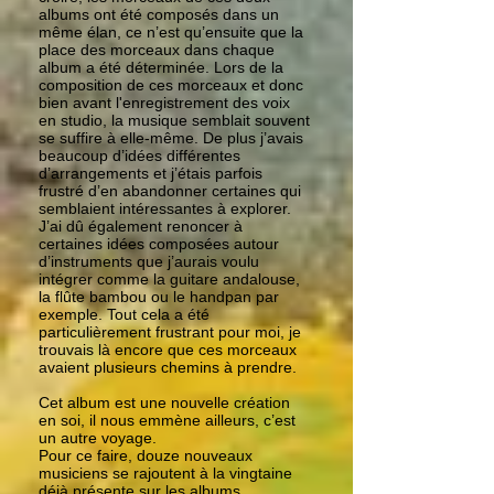
albums ont été composés dans un
même élan, ce n’est qu’ensuite que la
place des morceaux dans chaque
album a été déterminée. Lors de la
composition de ces morceaux et donc
bien avant l'enregistrement des voix
en studio, la musique semblait souvent
se suffire à elle-même. De plus j’avais
beaucoup d’idées différentes
d’arrangements et j’étais parfois
frustré d’en abandonner certaines qui
semblaient intéressantes à explorer.
J’ai dû également renoncer à
certaines idées composées autour
d’instruments que j’aurais voulu
intégrer comme la guitare andalouse,
la flûte bambou ou le handpan par
exemple. Tout cela a été
particulièrement frustrant pour moi, je
trouvais là encore que ces morceaux
avaient plusieurs chemins à prendre.
Cet album est une nouvelle création
en soi, il nous emmène ailleurs, c’est
un autre voyage.
Pour ce faire, douze nouveaux
musiciens se rajoutent à la vingtaine
déjà présente sur les albums