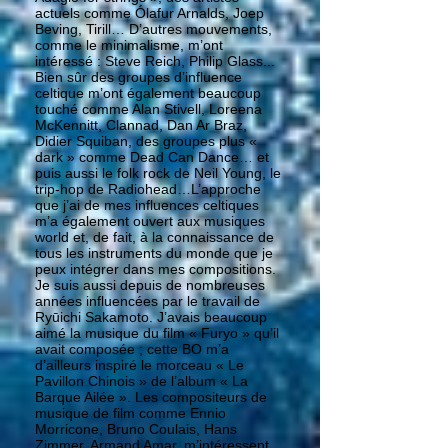
actuels comme Ólafur Arnalds, Joep
Beving, Tirill… D’autres mouvements,
comme le minimalisme, m’ont
intéressé : Steve Reich, Philip Glass...
Bien sûr des groupes d’influence
celtique m’ont également beaucoup
touché comme Alan Stivell, Loreena
McKennitt, Clannad, Dan Ar Braz,
Didier Squiban, des groupes plus «
dark » comme Dead Can Dance… et
puis aussi le folk rock de Neil Young, le
trip-hop de Radiohead…L’approche
que j’ai de mes influences celtiques
m’a également ouvert aux musiques
world et, de fait, à la connaissance de
tous les instruments du monde que je
peux intégrer dans mes compositions.
Je suis aussi depuis de nombreuses
années influencées par le travail de
Ryūichi Sakamoto. J’avais beaucoup
aimé la musique du film « Furyo » qu’il
avait composée ; cette BO m’a
d’ailleurs inspiré le morceau « Le
Pavillon Chinois » de l’album « La
Barque Ailée ». Les compositeurs de
musique de film comme Ennio
Morricone, Bruno Coulais, Hans
Zimmer, Armand Amar, m’intéressent