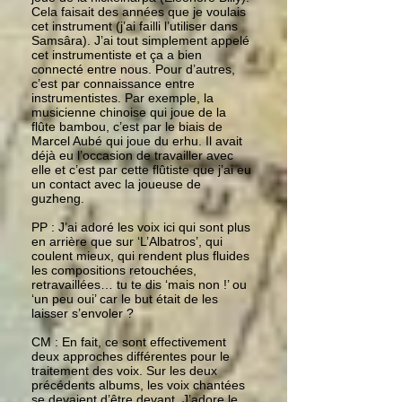
Cela faisait des années que je voulais
cet instrument (j’ai failli l’utiliser dans
Samsâra). J’ai tout simplement appelé
cet instrumentiste et ça a bien
connecté entre nous. Pour d’autres,
c’est par connaissance entre
instrumentistes. Par exemple, la
musicienne chinoise qui joue de la
flûte bambou, c’est par le biais de
Marcel Aubé qui joue du erhu. Il avait
déjà eu l’occasion de travailler avec
elle et c’est par cette flûtiste que j’ai eu
un contact avec la joueuse de
guzheng.
PP : J’ai adoré les voix ici qui sont plus
en arrière que sur ‘L’Albatros’, qui
coulent mieux, qui rendent plus fluides
les compositions retouchées,
retravaillées… tu te dis ‘mais non !’ ou
‘un peu oui’ car le but était de les
laisser s’envoler ?
CM : En fait, ce sont effectivement
deux approches différentes pour le
traitement des voix. Sur les deux
précédents albums, les voix chantées
se devaient d’être devant. J’adore le