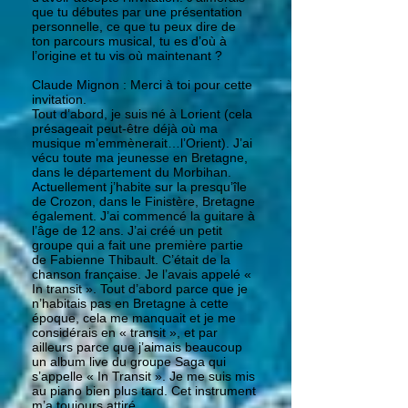
que tu débutes par une présentation
personnelle, ce que tu peux dire de
ton parcours musical, tu es d’où à
l’origine et tu vis où maintenant ?
Claude Mignon : Merci à toi pour cette
invitation.
Tout d’abord, je suis né à Lorient (cela
présageait peut-être déjà où ma
musique m’emmènerait…l’Orient). J’ai
vécu toute ma jeunesse en Bretagne,
dans le département du Morbihan.
Actuellement j’habite sur la presqu’île
de Crozon, dans le Finistère, Bretagne
également. J’ai commencé la guitare à
l’âge de 12 ans. J’ai créé un petit
groupe qui a fait une première partie
de Fabienne Thibault. C’était de la
chanson française. Je l’avais appelé «
In transit ». Tout d’abord parce que je
n’habitais pas en Bretagne à cette
époque, cela me manquait et je me
considérais en « transit », et par
ailleurs parce que j’aimais beaucoup
un album live du groupe Saga qui
s’appelle « In Transit ». Je me suis mis
au piano bien plus tard. Cet instrument
m’a toujours attiré.