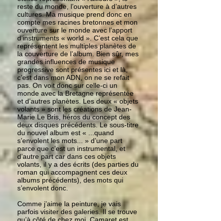
reste du monde, l’ouverture à d’autres
cultures. Ma musique prend donc en
compte mes racines bretonnes et mon
ouverture sur le monde avec l’apport
d’instruments « world ». C’est cela que
représentent les multiples planètes de
la couverture de l’album. Bien sûr, mes
grandes influences de musique
progressive sont présentes ici et là,
c’est dans mon ADN, on ne se refait
pas. On voit donc sur celle-ci un
monde avec la Bretagne représentée
et d’autres planètes. Les deux « objets
volants » sont les créations de Jean-
Marie Le Bris, héros du concept des
deux disques précédents. Le sous-titre
du nouvel album est « ...quand
s’envolent les mots... » d’une part
parce que c’est un instrumental, et
d’autre part car dans ces objets
volants, il y a des écrits (des parties du
roman qui accompagnent ces deux
albums précédents), des mots qui
s’envolent donc.
Comme j’aime la peinture, je vais
parfois visiter des galeries. Il se trouve
qu’à côté de chez moi, Camaret est