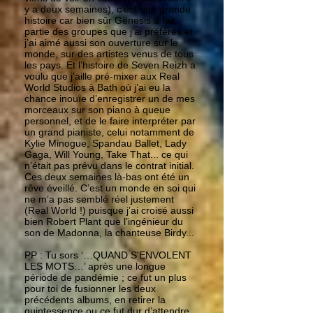
y a deux semaines), c’est une grande
histoire car bien sûr Genesis a fait
partie des groupes que j’ai préférés et
j’ai aimé aussi son ouverture sur le
monde, sur des artistes venus de tous
les pays. Et l’histoire de Seven Reizh a
voulu que j’aille pré-mixer aux Real
World Studios à Bath où j’ai eu la
chance inouïe d’enregistrer un de mes
morceaux sur son piano à queue
personnel, et de le faire interpréter par
un grand pianiste, celui notamment de
Kylie Minogue, Spandau Ballet, Lady
Gaga, Will Young, Take That... ce qui
n’était pas prévu dans le contrat initial.
Ces deux semaines là-bas ont été un
rêve éveillé. C’est un monde en soi qui
ne m’a pas semblé réel justement
(Real World !) puisque j’ai croisé aussi
bien Robert Plant que l’ingénieur du
son de Madonna, la chanteuse Birdy...
PP : Tu sors ‘…QUAND S'ENVOLENT
LES MOTS…’ après une longue
période de pandémie ; ce fut un plus
pour toi de fusionner les deux
précédents albums, en retirer la
quintessence ou ce fut dur d’attendre