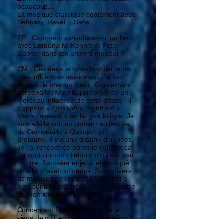
beaucoup...
La musique classique également avec
Debussy, Ravel… Satie.
PP : Comment considères-tu ton lien
avec Loreena McKennitt et Peter
Gabriel dans ton univers musical ?
CM : Ces deux artistes font partie de
mes influences musicales. J’ai tout
écouté de chacun d’eux. Concernant
Loreena McKennitt, j’ai composé un
morceau influencé de cette artiste : il
s’appelle « Qim iydi », signifiant «
Viens t’asseoir » en langue kabyle. Je
suis allé la voir en concert au festival
de Cornouaille à Quimper en
Bretagne, il y a une dizaine d’années.
Je l’ai rencontrée après le concert car
j’ai voulu lui offrir l’album d’où est issu
ce titre, Samsâra et je lui ai expliqué
qu’elle m’avait influencé. Son univers
de mélange celtique et d’Orient m’a
bien sûr très intéressé : cela fait partie
de mon identité musicale.
Concernant Peter Gabriel (que je
viens de voir en concert à Bordeaux il