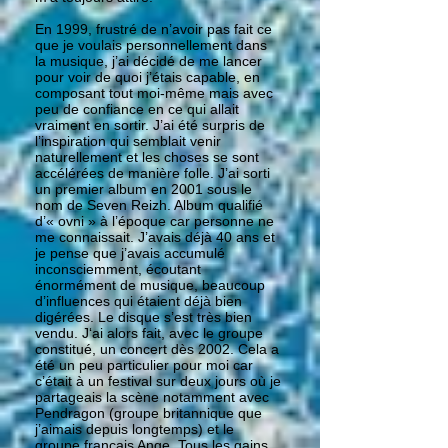
En 1999, frustré de n’avoir pas fait ce
que je voulais personnellement dans
la musique, j’ai décidé de me lancer
pour voir de quoi j’étais capable, en
composant tout moi-même mais avec
peu de confiance en ce qui allait
vraiment en sortir. J’ai été surpris de
l’inspiration qui semblait venir
naturellement et les choses se sont
accélérées de manière folle. J’ai sorti
un premier album en 2001 sous le
nom de Seven Reizh. Album qualifié
d’« ovni » à l’époque car personne ne
me connaissait. J’avais déjà 40 ans et
je pense que j’avais accumulé
inconsciemment, écoutant
énormément de musique, beaucoup
d’influences qui étaient déjà bien
digérées. Le disque s’est très bien
vendu. J‘ai alors fait, avec le groupe
constitué, un concert dès 2002. Cela a
été un peu particulier pour moi car
c’était à un festival sur deux jours où je
partageais la scène notamment avec
Pendragon (groupe britannique que
j’aimais depuis longtemps) et le
groupe français Ange. Tous les gains