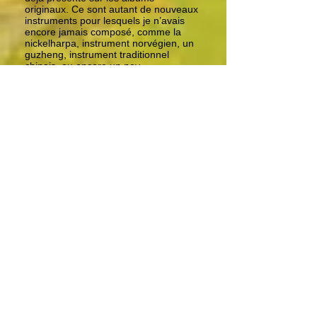
originaux. Ce sont autant de nouveaux
instruments pour lesquels je n’avais
encore jamais composé, comme la
nickelharpa, instrument norvégien, un
guzheng, instrument traditionnel
chinois, ou encore un ney
turque...Bien que ce projet soit
instrumental, il comporte malgré tout
beaucoup de nouvelles voix ; en effet,
j’ai fait appel à de nouveaux artistes :
une chanteuse turque, une
Vietnamienne, une Française, une
Allemande et un contre-ténor franco-
russe. Peut-être d’ailleurs que le terme
instrumental est impropre à ce projet.
Inventons donc un terme : disons...
instru vocale.
Et puis je ne me suis rien interdit. J’ai
parfois rebâti la structure du morceau,
le faisant commencer autrement que
l’original, rajoutant des thèmes qui
n’existaient pas. Toutes les parties
jouées par les 12 nouveaux
instrumentistes sont de nouvelles
compositions. Tout a été remis à plat
et mixé différemment avec un
nouveau son. Avec mon ingé son