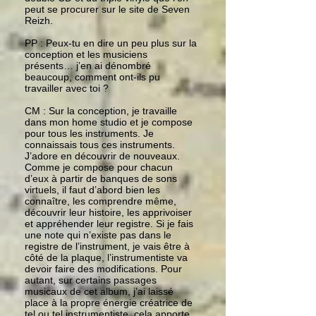
peut se procurer sur le site de Seven
Reizh.
PP : Peux-tu en dire un peu plus sur la
conception et les musiciens
présents… j’en ai dénombré
beaucoup, comment ont-ils pu
travailler avec toi ?
CM : Sur la conception, je travaille
dans mon home studio et je compose
pour tous les instruments. Je
connaissais tous ces instruments.
J’adore en découvrir de nouveaux.
Comme je compose pour chacun
d’eux à partir de banques de sons
virtuels, il faut d’abord bien les
connaître, les comprendre même,
découvrir leur histoire, les apprivoiser
et appréhender leur registre. Si je fais
une note qui n’existe pas dans le
registre de l’instrument, je vais être à
côté de la plaque, l’instrumentiste va
devoir faire des modifications. Pour
autant, sur certains passages
musicaux de cet album, j’ai laissé
place à la propre énergie créatrice de
tel ou tel instrumentiste, cela apporte