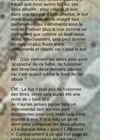
travail que nous avons fait sur ces
deux albums ; pour celui-ci je suis
dans une optique d’instrumental, le but
étant que l’on entende malgré tout
parfaitement les instruments sous la
voix et d’utiliser plus la voix comme un
instrument que comme un lead vocal.
Alors, effectivement, cela peut donner
un rapport plus fluide entre
instruments et chants car c’était le but.
PP : D’où viennent tes idées pour avoir
‘accouché’ de ce bébé, de fusionner
des titres des deux derniers albums
car c’est quand même le fond de cet
album ?
CM : Le but n’était pas de fusionner
des titres, sinon cela aurait été une
sorte de « best of ».
Je n’aurais jamais pensé faire un
instrumental tant les voix sont
importantes pour moi, mais cela s’est
imposé à moi. Il m’a fallu un an et
demi pour composer les deux albums
« La Barque Ailée » puis « L’Albatros
». Contrairement à ce que l’on pourrait
croire, les morceaux de ces deux