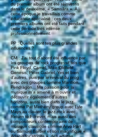
du premier album ont été réinvestis
dans le deuxième, « Samsâra ». À
cette époque je travaillais comme
éducateur spécialisé : ces deux
premiers albums ont été faits pendant
cette période très intense
professionnellement.
PP : Quelles sont tes plus grandes
influences ?
CM : J’ai tout d’abord été influencé par
les groupes de rock progressif tels que
Pink Floyd, Camel, Mike Oldfield,
Genesis, Peter Gabriel, Yes et bien
d’autres, puis par le revival du prog
avec des groupes comme Marillion,
Pendragon... Ma passion pour la
musique m’a amené à m’ouvrir et
découvrir également d’autres
horizons, aussi bien dans le jazz
comme Pat Metheny group avec Lyle
Mays au clavier, le jazz-rock avec
Return to Forever, mais aussi des
compositeurs contemporains de
musique classique comme Arvo Pärt
ou Samuel Barber et son magnifique «
Adagio for strings », des artistes