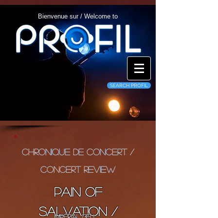
Bienvenue sur / Welcome to
SEARCH PROFIL
Chronique de concert /
concert review
Pain Of
Salvation /
Impérial Bell