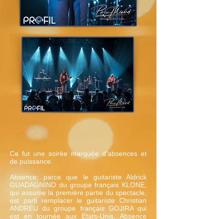
Ce fut une soirée marquée d'absences et
de puissance.
Absence; parce que le guitariste Aldrick
GUADAGNINO du groupe français KLONE,
qui assume la première partie du spectacle,
est parti remplacer le guitariste Christian
ANDREU du groupe français GOJIRA qui
est en tournée aux États-Unis. Absence