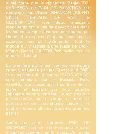
aussi parce que le claviériste Daniel “D2”
KARLSSON de PAIN OF SALVATION est
remplacé par Vikram SHANKAR (SILENT
SKIES, THREADS OF FATE, &
REDEMPTION). Ces deux musiciens
manquants ont la joie de devenir père dans
les mêmes temps. Absence aussi parce que
l'Impérial n'est rempli qu'au tiers de sa
capacité maximal. Qu'importe! Tout le
monde qui y assiste a une place de choix.
Même Daniel GILDENLÖW invite tout le
monde à l'avant!
La première partie est, comme mentionné
ci-haut, assumée par les Français KLONE.
Les partitions du guitariste GUADAGNINO
sont comblées par le bassiste Enzo
ALFANO qui s'accomplit très bien de sa
tâche, ne laissant pas trop paraître
l'absence de son confrère. Le son des huit
pièces jouées par le groupe est lourd et
puissant et les titres choisis couvrent les
quatre derniers albums. Superbe première
partie!
Après un court entracte, PAIN OF
SALVATION fait son entrée sous une salve
d'applaudissement et le spectacle monte