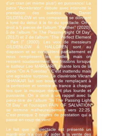
d'un cran (et même plus!) en puissance! La
pièce “Accelerator” débute avec intensité la
prestation des suédois et Daniel
GILDENLÖW et ses comparses se donnent
à fond du début à la fin du spectacle. On a
droit à 5 pièces de l'album “Panther” (2020),
5 de l'album “In The Passing Light Of Day”
(2017) et 2 de l'album “The Perfect Element
- Part I” (2000). Les voix de messieurs
GILDENLÖW & HALLGREN sont au
diapason et se complètent parfaitement et
nous remplissent les oreilles, mais on
ressent soudainement des frissons lorsque
le batteur Leo MARGARIT chante lors de la
pièce “On A Tuesday”! C'est inattendu mais
une agréable surprise. Le claviériste Vikram
SHANKAR fait son boulot de remplaçant à
la perfection et semble en trance à chaque
fois que la musique devient plus lourde et
puissante. On a droit à un rappel avec la
pièce-titre de l'album “In The Passing Light
Of Day” et l'ouragan PAIN OF SALVATION
se termine malheureusement vers 22:25.
C'est presque 2 heures de prestation qui a
passé en coup de vent!
Le fait que le spectacle est présenté un
mardi soir n'a pas dû aider à la vente des