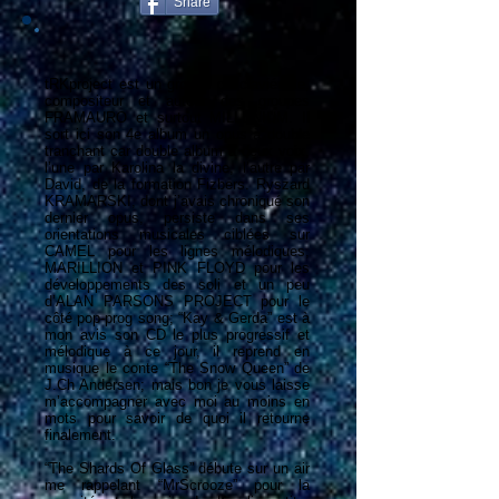
Share
tRKproject est un groupe du claviériste,
compositeur et auteur des groupes
FRAMAURO et surtout MILLENIUM. Il
sort ici son 4e album un opus à double
tranchant car double album à deux voix,
l’une par Karolina la divine, l’autre par
David, de la formation Fizbers. Ryszard
KRAMARSKI, dont j’avais chroniqué son
dernier opus, persiste dans ses
orientations musicales ciblées sur
CAMEL pour les lignes mélodiques,
MARILLION et PINK FLOYD pour les
développements des soli et un peu
d’ALAN PARSONS PROJECT pour le
côté pop-prog song; “Kay & Gerda” est à
mon avis son CD le plus progressif et
mélodique à ce jour, il reprend en
musique le conte “The Snow Queen” de
J.Ch Andersen; mais bon je vous laisse
m’accompagner avec moi au moins en
mots pour savoir de quoi il retourne
finalement.
“The Shards Of Glass” débute sur un air
me rappelant “MrScrooze” pour la