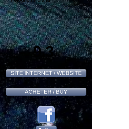
Pologne / Poland
Alain Massard - July 2020
9,3
SITE INTERNET / WEBSITE
ACHETER / BUY