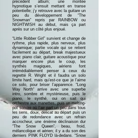
précédent album; une montée
hypnotique s’ensuit mettant en transe
potentielle; j’y retrouve avec la guitare un
peu du développement de “The
Snowman” repris par RAINBOW ou
NIGHTWISH au début, mais ça part
après sur un côté plus enjoué.
“Little Robber Girl” survient et change de
rythme, plus rapide, plus nerveux, plus
dynamique; partie vocale qui se retient
facilement au départ, break majestueux
avec piano clair, guitare acoustique pour
marquer encore plus le coup, les
synthés magiques, aériens font
irrémédiablement penser à ceux du
regretté R. Wright et il faudra un solo
limite hard, mais qu’est-ce que je l’aime
ce solo, pour briser l’apparence. “Long
Way North“ arrive avec une superbe
intro, sombre et mystérieuse, puis le
piano, le synthé, oui on sait qui
orchestre aux manettes, puis un melting-
pot sonore où l’air part un peu dans tous
les sens, doux, délicat au départ puis un
peu de redondance avec un refrain
accrocheur, une énième déclinaison dur
“The Snow Queen”, beau, froid,
mélancolique et aérien; il y a du son des
derniers PINK FLOYD là-dedans. “Snow