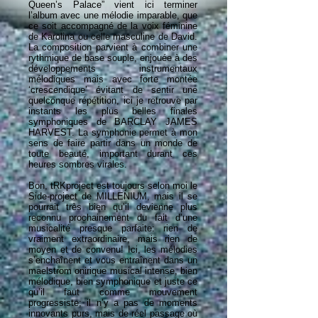
Queen’s Palace” vient ici terminer
l’album avec une mélodie imparable, que
ce soit accompagné de la voix féminine
de Karolina ou celle masculine de David.
La composition parvient à combiner une
rythmique de base souple, enjouée à des
développements instrumentaux
mélodiques mais avec forte montée
‘crescendique’ évitant de sentir une
quelconque répétition, ici je retrouve par
instants les plus belles finales
symphoniques de BARCLAY JAMES
HARVEST. La symphonie permet à mon
sens de faire partir dans un monde de
toute beauté, important durant ces
heures sombres virales.
Bon, tRKproject est toujours selon moi le
Side-project de MILLENIUM, mais il se
pourrait très bien qu’il devienne plus
reconnu prochainement du fait d’une
musicalité presque parfaite: rien de
vraiment extraordinaire, mais rien de
moyen et de convenu! Ici, les mélodies
s’enchaînent et vous entraînent dans un
maelstrom onirique musical intense, bien
mélodique, bien symphonique et juste ce
qu’il faut comme mouvement
progressiste; il n’y a pas de moments
innovants purs, mais de réel passage où