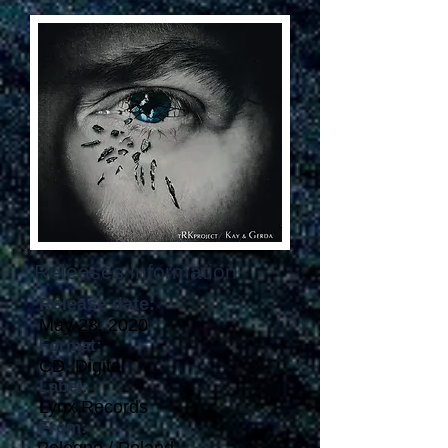
Releases information
Release date:
May 28, 2020
Format:
CD, Digital
Label:
Lynx Records
From: