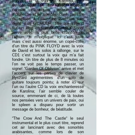
sonorité et la voix de Karolina, titre
symphonique en soi avec grosses
caisses classiques, instrumentation
d’orchestre et air sombre, lourd, passant
du spleen à l’ouverture avec un solo
digne d’un GILMOUR, titre qui s’étend
sur un long crescendo. “Gerda’s Song”
arrive avec la plus belle chanson de
l’album, je m’explique: ici c’est juste
mais c’est aussi énorme, un copié-collé
d’un titre du PINK FLOYD avec la voix
de David et les solos à rallonge, sur le
CD1 c’est surtout la voix qui m’a fait
fondre. Un titre de plus de 8 minutes où
l’on ne voit pas le temps passer, un
signe! “Garden Of Oblivion” arrive et met
l’accent sur les parties de clavier de
Ryszard agrémentées d’un solo de
guitare toujours pointu; à noter ici sur
l’un ou l’autre CD la voix enchanteresse
de Karolina; l’air semble couler de
source, emmenant de ci, de là toutes
nos pensées vers un univers de paix, oui
le spleen a disparu pour sortir un
message de bonheur, de béatitude.
“The Crow And The Castle“ le seul
instrumental et le plus court titre, reprend
cet air lancinant avec des sonorités
arabisantes, comme lors de son