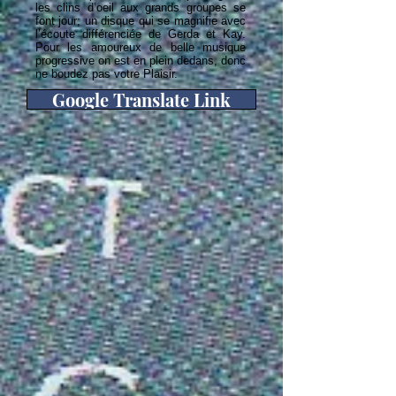
les clins d’oeil aux grands groupes se
font jour; un disque qui se magnifie avec
l’écoute différenciée de Gerda et Kay.
Pour les amoureux de belle musique
progressive on est en plein dedans, donc
ne boudez pas votre Plaisir.
Google Translate Link