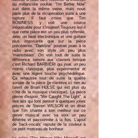
ou mélancolie voulue. “I'm Better Now”
suit dans la même veine, mais nous
parle plus de la récupération suite à une
rupture. Il faut croire que Tim
BOWNESS y voit une source
inépuisable pour s'inspirer! Toujours est-il
que cette pièce est un peu plus rythmée,
avec un beat électronique et une guitare
plus imposante que sur la pièce
précédente. “Darkline” pourrait jouer à la
radio avec son style un peu plus
'mainstream'. On voit tout de suite la
différence sonore aux claviers lorsque
c'est Richard BARBIERI qui joue: un peu
moins classique, plus expérimental et
avec une légère touche psychédélique.
Ça rehausse tout de suite la qualité
sonore de la pièce (je n'enlève ici rien au
talent de Brian HULSE qui est plus du
côté de la musique classique). La pièce
pleine d'espoir, “We Caught The Light”, a
des airs qui font penser à quelques jolies
pièces de Steven WILSON et on dirait
que Tim chante à son meilleur sur ce
genre musical avec sa voix un peu
éthérée et passionnée à la fois. L'ajout
de 'back-vocals' rajoute de la couleur à
ce petit morceau de bonheur.