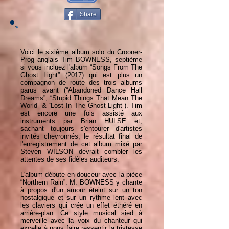
Share
Voici le sixième album solo du Crooner-
Prog anglais Tim BOWNESS, septième
si vous incluez l'album “Songs From The
Ghost Light” (2017) qui est plus un
compagnon de route des trois albums
parus avant (“Abandoned Dance Hall
Dreams”, “Stupid Things That Mean The
World” & “Lost In The Ghost Light”). Tim
est encore une fois assisté aux
instruments par Brian HULSE et,
sachant toujours s'entourer d'artistes
invités chevronnés, le résultat final de
l'enregistrement de cet album mixé par
Steven WILSON devrait combler les
attentes de ses fidèles auditeurs.
L'album débute en douceur avec la pièce
“Northern Rain”: M. BOWNESS y chante
à propos d'un amour éteint sur un ton
nostalgique et sur un rythme lent avec
les claviers qui crée un effet éthéré en
arrière-plan. Ce style musical sied à
merveille avec la voix du chanteur qui
excelle à nous faire ressentir la tristesse