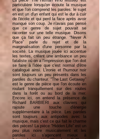
La pièce “The Hitman Who Missed” est
particulière lorsqu'on écoute la musique
et que l'on comprend les paroles: le sujet
en est un d'un enfant qui est le dur à cuir
de l'école et qui perd la face après avoir
manqué son coup. Je n'avais pas pensé
que ce genre de sujet pouvait se
raconter sur une telle musique. Disons
que ça fait un peu étrange. “Never A
Place” parle du rejet et de la
marginalisation d'une personne par la
société. La musique jouée ici accentue
les textes, créant une ambiance un peu
fataliste où on a l'impression que l'on doit
se faire à l'idée que c'est normal d'être
catalogué ainsi. L'ironie et l'humour noir
sont toujours un peu présents dans les
paroles du chanteur. “The Last Getaway”
est le genre de pièce que l'on écoute en
roulant tranquillement sur des routes
dans la forêt ou au bord de la mer.
Encore ici, on entend la présence de
Richard BARBIERI aux claviers qui
rajoute une touche d'énergie
supplémentaire à la pièce. Les paroles
sont toujours aux antipodes avec la
musique, mais c'est ce qui fait le charme
des pièces! La pièce “Hidden Life” est un
peu plus noire musicalement et les
paroles ici s'agencent mieux à