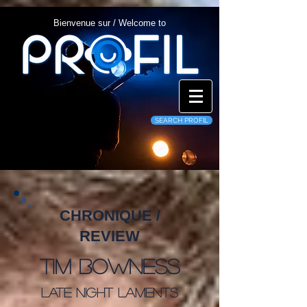
Bienvenue sur / Welcome to
SEARCH PROFIL
CHRONIQUE /
REVIEW
Tim Bowness
Late Night Laments