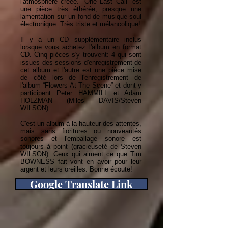
l'atmosphère créée. “One Last Call” est
une pièce très éthérée, presque une
lamentation sur un fond de musique soul
électronique. Très triste et mélancolique!
Il y a un CD supplémentaire inclus
lorsque vous achetez l'album en format
CD. Cinq pièces s'y trouvent: 4 qui sont
issues des sessions d'enregistrement de
cet album et l'autre est une pièce mise
de côté lors de l'enregistrement de
l'album “Flowers At The Scene” et dont y
participent Peter HAMMILL et Adam
HOLZMAN (Miles DAVIS/Steven
WILSON).
C'est un album à la hauteur des attentes,
mais sans fioritures ou nouveautés
sonores et l'emballage sonore est
toujours à point (gracieuseté de Steven
WILSON). Ceux qui aiment ce que Tim
BOWNESS fait vont en avoir pour leur
argent et leurs oreilles. Bonne écoute!
Google Translate Link