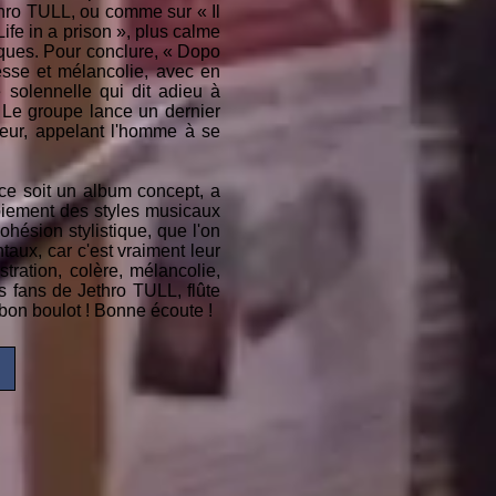
hro TULL, ou comme sur « Il
ife in a prison », plus calme
iques. Pour conclure, « Dopo
esse et mélancolie, avec en
e solennelle qui dit adieu à
. Le groupe lance un dernier
eur, appelant l'homme à se
 ce soit un album concept, a
oiement des styles musicaux
ohésion stylistique, que l'on
taux, car c'est vraiment leur
stration, colère, mélancolie,
es fans de Jethro TULL, flûte
 bon boulot ! Bonne écoute !