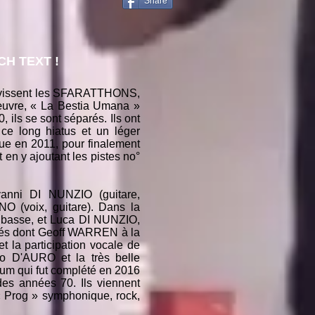
Share
H TEXT !
ù sévissent les SFARATTHONS,
 œuvre, « La Bestia Umana »
 ils se sont séparés. Ils ont
 ce long hiatus et un léger
ue en 2011, pour finalement
 en y ajoutant les pistes no°
vanni DI NUNZIO (guitare,
O (voix, guitare). Dans la
a basse, et Luca DI NUNZIO,
vités dont Geoff WARREN à la
 la participation vocale de
o D'AURO et la très belle
bum qui fut complété en 2016
des années 70. Ils viennent
« Prog » symphonique, rock,