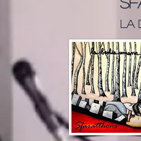
Sf
La 