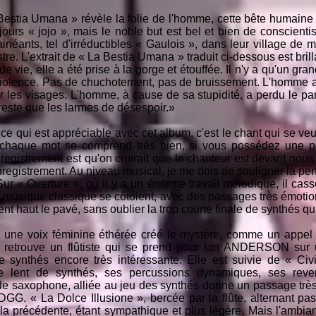
estia Umana » révèle la folie de l'homme, cette bête humaine qu
ours « jojo », mais le noble but est bel et bien de conscienti
ainéants, tel d'irréductibles « Gaulois », dans leur village de
stre. L'extrait de « La Bestia Umana » traduit ci-dessous est bril
 vie, elle a été prise à la gorge et étouffée. Il n'y a qu'un gran
olence. Pas de chuchotement, pas de bruissement. L'homme a p
r les visages. L'homme, à cause de sa stupidité, a perdu le paradi
e reste que les larmes de désespoir.»
ce qui est appréciable avec cet album, c'est le chant qui se veut
haque mot se comprend très bien, si vous possédez une peti
nregistrement est qu'on croirait que le chanteur est devant no
nregistrement. Au niveau musical, je me dois de souligner la p
 « Overture », où il y a un énorme travail mélodique, il cass
 musique classique se côtoient, avec des passages très émotio
nent haut le pavé, sans oublier la trop courte finale de synthés q
um, une voix féminine éthérée créé le mystère, comme un appel
retrouve un flûtiste qui se prend pour Ian ANDERSON sur 
e synthés encore très intéressante. Elle est suivie de « Ci
e lent de synthés, ses percussions dynamiques, ses reven
de saxophone, alliée au jeu des synthés donne un passage très
DGG. « La Dolce Illusione », bercée par la flûte, alternant pa
a précédente, étant sympathique et plus légère. Mais l'ambian