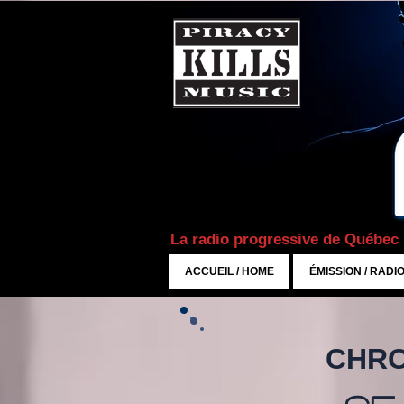
La radio progressive de Québec
ACCUEIL / HOME
ÉMISSION / RADI
CHRO