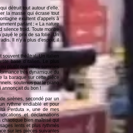
i détruit tout autour d'elle.
ser la masse qui écrase tout
 montagne exultent d'appels à
lamment parlant : « La nature
d silence froid. Toute montre
ayé le prix de sa folie. Un
s. Il n'y a plus d'espoir, il
 souvent théâtral. Un italien
te base d'italien. Le plus
us ou plutôt que nous sommes
erformance très dynamique du
e la baraque sur cette pièce
nnels, soutenus par le piano
ui annonçait du bon !
 de sirènes, secondé par un
un rythme endiablé et pour
viltà Perduta », une de mes
dications et déclamations
 chaotique bien maîtrisé qui
ssages lents et plus rythmés
ce sur les pièces suivantes