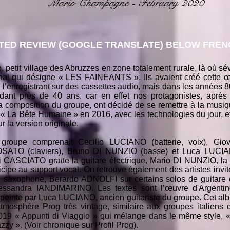
Mario Champagne - February 2020
TED REVIEW (GOOGLE TRANSLATE) BELOW FRENC
llo, petit village des Abruzzes en zone totalement rurale, là o
ional qui désigne « LES FAINEANTS ». Ils avaient créé cette
 l’enregistrant sur des cassettes audio, mais dans les années 80,
ndant près de 40 ans, car en effet nos protagonistes, après
a composition du groupe, ont décidé de se remettre à la musiq
 « La Bête Humaine » en 2016, avec les technologies du jour, et
ur la version originale.
groupe comprenait Cecilio LUCIANO (batterie, voix), Gio
OSATO (claviers), Bruno DI NUNZIO (basse) et Luca LUCIAN
i CASCIATO gratte la guitare électrique, Mario DI NUNZIO, l
ticipe au support vocal. On retrouve également des artistes in
saxophone, Berardo ADNOLFI sur certains solos de guitare et
ssandra IANDIMARINO. Les textes sont l’œuvre d'Argentin
t peinte par Luca LUCIANO, ancien guitariste du groupe. Cet al
mosphère Prog très vintage, similaire aux groupes italiens 
019 « Appunti di Viaggio » qui mélange dans le même style, 
azzy ». (Voir chronique sur Profil Prog).