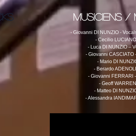
CKS
musiciens /
- Giovanni DI NUNZIO - Vocal
- Cecilio LUCIANO
- Luca DI NUNZIO – Vo
- Giovanni CASCIATO -
- Mario DI NUNZI
- Berardo ADENOLFI
- Giovanni FERRARI 
- Geoff WARREN 
- Matteo DI NUNZIO
- Alessandra IANDIMAR