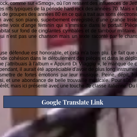
rock, comme sur «Smog», où l'on ressent des influences de Jet
 riffs typiques de la période hard rock des années 70. Mais « L
es de groupes des années 80 en ce qui a trait aux sons électron
 avec son piano, superbement enregistré, d'une grande trist
cette voix d'ange féminin qui s’immisce dans le portait. Pièc
bitat sur fond de cinglantes cymbales et de tambour militaire
 n'est pas une chanson mais un texte raconté par le chant
use défendue est honorable, et cela m'a bien plu. Le fait que
nde cohésion dans le déroulement des pièces et dans le dépl
e j'attribuais à l'album « Appunti Di Viaggio », le manque de c
endant, il aurait été appréciable d'avoir de plus long instrumen
nsmettre de fortes émotions par leur musique. Peine, dépit, fru
ssi, et une abondance de belle trouvaille musicale. Pour sûr, l
ntérêt, mais ici présenté avec une touche de classe italienne. Du
Google Translate Link