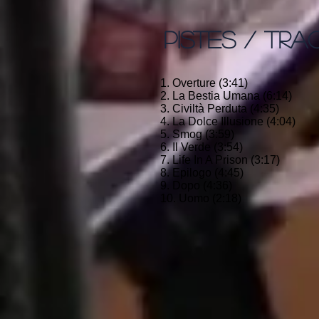
PISTES / TRA
1. Overture (3:41)
2. La Bestia Umana (6:14)
3. Civiltà Perduta (4:35)
4. La Dolce Illusione (4:04)
5. Smog (3:59)
6. Il Verde (3:54)
7. Life In A Prison (3:17)
8. Epilogo (4:45)
9. Dopo (4:36)
10. Uomo (2:18)