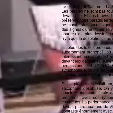
Le concept de l'album « La B
Les paroles ne sont pas touj
devant elle. Et nos braves f
préserver notre paradis terre
ne montre plus aucun signe de
des signes d'une immense vi
sourire n'est plus dessiné su
n'y a que la désolation. Il n
En plus des textes profonds, 
superbement prononcé, où c
intéressant au niveau de l'e
devant eux dans la salle d’e
percussionniste LUCIANO. Sur
symphonique, ou « Prog » et
classique et la flûte qui tien
Sur la pièce titre de l'alb
saxophone désabusé. On y 
conclure une autre finale d
préférées, avec son rythm
colériques. La performance 
devrait plaire aux fans de V
contraste énormément avec l