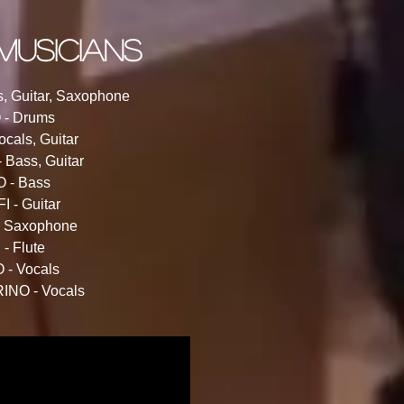
 musicians
s, Guitar, Saxophone
 - Drums
cals, Guitar
 Bass, Guitar
O - Bass
 - Guitar
- Saxophone
- Flute
 - Vocals
INO - Vocals