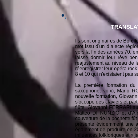
TRANSLA
Ils sont originaires de Bore
mot issu d'un dialecte rég
vers la fin des années 70, en
laissé dormir leur rêve pe
réajustement au niveau de l
réenregistrer leur opéra rock
8 et 10 qui n'existaient pas s
La première formation du 
saxophone, voix), Mario R
nouvelle formation, Giovann
s'occupe des claviers et par
flûte, Giovanni FERRARI au 
Matteo DI NUNZIO et d’Ale
couverture de la pochette fû
présente évidemment une at
également de produire en 2
influences folkloriques et « j