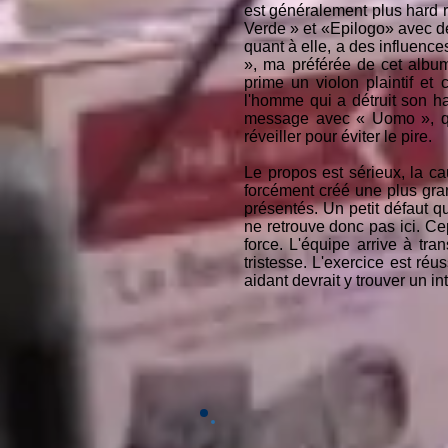
est généralement plus hard 
Verde » et «Epilogo» avec des
quant à elle, a des influenc
», ma préférée de cet album
prime un violon plaintif et 
l'homme qui a détruit son ha
message avec « Uomo », qui
réveiller pour éviter le pire.
Le propos est sérieux, la ca
forcément créé une plus gra
présentés. Un petit défaut qu
ne retrouve donc pas ici. Cep
force. L'équipe arrive à tra
tristesse. L'exercice est réu
aidant devrait y trouver un i