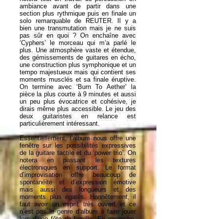
ambiance avant de partir dans une
section plus rythmique puis en finale un
solo remarquable de REUTER. Il y a
bien une transmutation mais je ne suis
pas sûr en quoi ? On enchaîne avec
‘Cyphers’ le morceau qui m’a parlé le
plus. Une atmosphère vaste et étendue,
des gémissements de guitares en écho,
une construction plus symphonique et un
tempo majestueux mais qui contient ses
moments musclés et sa finale éruptive.
On termine avec ‘Burn To Aether’ la
pièce la plus courte à 9 minutes et aussi
un peu plus évocatrice et cohésive, je
dirais même plus accessible. Le jeu des
deux guitaristes en relance est
particulièrement intéressant.
Essentiellement, l’album nous offre une
fenêtre sur les possibilités expressives
de la guitare tactile et du ‘power trio’. On
notera en passant les textures
électroniques en support. Le format
d’improvisation offre beaucoup de
spontanéité et d’expression émotive
mais aussi des longueurs et des
moments plus égarés. Honnêtement, il
faut avoir un esprit très ouvert et ce
n’est pas le genre d’album à faire jouer
lors d’une fête de famille. En revanche,