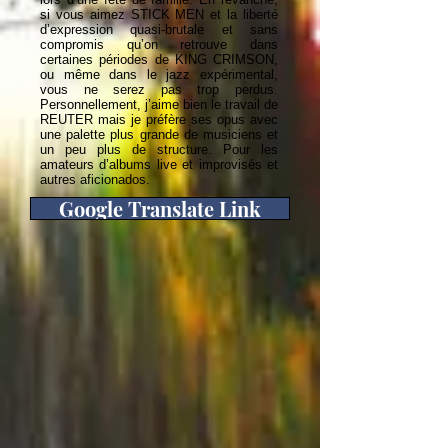
si vous aimez STICK MEN et la liberté
d’expression quasi-brutale et sans
compromis qu’on retrouve dans
certaines périodes de KING CRIMSON,
ou même dans le jazz expérimental,
vous ne serez pas trop perdus.
Personnellement, j’aime bien le travail de
REUTER mais je préfère ses opus avec
une palette plus grande de musiciens et
un peu plus de structure. Pour les
amateurs d’albums live et improvisés et
autres aficionados.
Google Translate Link