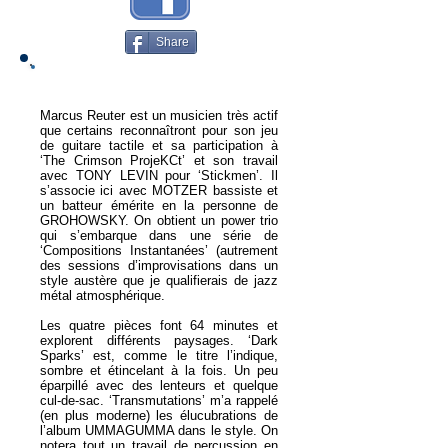
Share
Marcus Reuter est un musicien très actif
que certains reconnaîtront pour son jeu
de guitare tactile et sa participation à
‘The Crimson ProjeKCt’ et son travail
avec TONY LEVIN pour ‘Stickmen’. Il
s’associe ici avec MOTZER bassiste et
un batteur émérite en la personne de
GROHOWSKY. On obtient un power trio
qui s’embarque dans une série de
‘Compositions Instantanées’ (autrement
des sessions d’improvisations dans un
style austère que je qualifierais de jazz
métal atmosphérique.
Les quatre pièces font 64 minutes et
explorent différents paysages. ‘Dark
Sparks’ est, comme le titre l’indique,
sombre et étincelant à la fois. Un peu
éparpillé avec des lenteurs et quelque
cul-de-sac. ‘Transmutations’ m’a rappelé
(en plus moderne) les élucubrations de
l’album UMMAGUMMA dans le style. On
notera tout un travail de percussion en