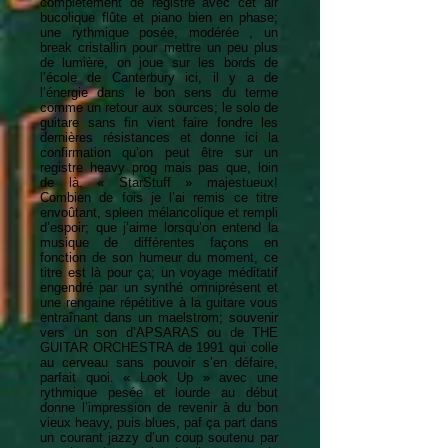
complètement de registre avec cet air
bucolique flûte et piano bien en phase;
une rythmique posée, modérée , un
break cristallin pour mettre un peu plus
de lumière, on joue sur les bords de
l’école de Canterbury ici, il y a de
l’énergie dans le bon sens du terme
comme un retour aux sources; le solo de
guitare sans fin vient faire fondre les
dernières résistances et donne ici la
confirmation qu’on peut être sur un
registre heavy prog mais pas que, loin
de là. « StarStuff » majestueux!
Combien de fois je l’ai remis ce titre
envoûtant, spleen mélancolique et rempli
d’espoir; que j’aime lorsqu’on entend la
musique de différentes façons en
fonction de son humeur du moment, ce
titre est là pour ça; un voyage méditatif
engendré par un synthé omniprésent et
une rengaine répétitive à la guitare vous
entraînant dans un maelstrom; souvenir
vers un son d’APSARAS ou de THE
GUITAR ORCHESTRA de 1991 qui colle
au cerveau sans pouvoir s’en défaire,
parfait quoi. « Look Up » avec une
rythmique pesée et lourde au début
donne l’impression de revenir à du bon
vieux heavy, puis blues, paf ça part dans
un courant jazzy d’un coup soutenu par