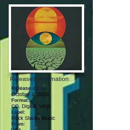
Releases information
Release date:
October 2, 2020
Format:
CD, Digital, Vinyl
Label:
Rock Slacks Music
From: