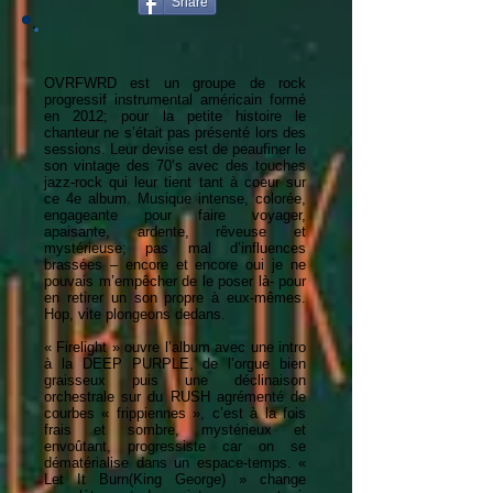
Share
OVRFWRD est un groupe de rock
progressif instrumental américain formé
en 2012; pour la petite histoire le
chanteur ne s’était pas présenté lors des
sessions. Leur devise est de peaufiner le
son vintage des 70’s avec des touches
jazz-rock qui leur tient tant à coeur sur
ce 4e album. Musique intense, colorée,
engageante pour faire voyager,
apaisante, ardente, rêveuse et
mystérieuse; pas mal d’influences
brassées – encore et encore oui je ne
pouvais m’empêcher de le poser là- pour
en retirer un son propre à eux-mêmes.
Hop, vite plongeons dedans.
« Firelight » ouvre l’album avec une intro
à la DEEP PURPLE, de l’orgue bien
graisseux puis une déclinaison
orchestrale sur du RUSH agrémenté de
courbes « frippiennes », c’est à la fois
frais et sombre, mystérieux et
envoûtant, progressiste car on se
dématérialise dans un espace-temps. «
Let It Burn(King George) » change