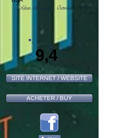
USA
Alain Massard - October 2020
9,4
SITE INTERNET / WEBSITE
ACHETER / BUY