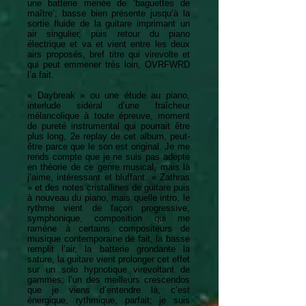
une batterie menée de ‘baguettes de
maître’; basse bien présente jusqu’à la
sortie fluide de la guitare imprimant un
air singulier, puis retour du piano
électrique et va et vient entre les deux
airs proposés, bref titre qui virevolte et
qui peut emmener très loin, OVRFWRD
l’a fait.
« Daybreak » ou une étude au piano,
interlude sidéral d’une fraîcheur
mélancolique à toute épreuve, moment
de pureté instrumental qui pourrait être
plus long, 2e replay de cet album, peut-
être parce que le son est original. Je me
rends compte que je ne suis pas adepte
en théorie de ce genre musical, mais là
j’aime, intéressant et bluffant. « Zathras
» et des notes cristallines de guitare puis
à nouveau du piano, mais quelle intro, le
rythme vient de façon progressive,
symphonique, composition qui me
ramène à certains compositeurs de
musique contemporaine de fait, la basse
remplit l’air, la batterie grondante la
sature, la guitare vient prolonger cet effet
sur un solo hypnotique virevoltant de
gammes; l’un des meilleurs crescendos
que je viens d’entendre là, c’est
énergique, rythmique, parfait; je suis