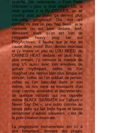
scotché, j’en redemande. « From Parts
Unknown » pour le final (déjà!) US, la
slide guitare à la Ry COODER, un air
country puis au piano ça devient plus
folk-song, progressif! Oui moi qui
combat ce mot un peu ‘has been ‘ je le
confirme on est bien dedans, bref,
déroutant; mais qu’on est loin de
l’étiquette heavy prog lue sur
ProgArchives, il faudra que je leur en
cause deux mots! Bon, dernier morceau
et j’y trouve un peu du LOU REED, du
CANNED HEAT dedans en plus frais,
plus entrain; j’y retrouve la marque du
prog US aussi avec ces envolées de
guitare mythiques, celles où l’on
imaginait une reprise bien plus longue en
concert, celles où l’on oubliait de penser,
celles où l’on basculait dans le son
même, où nos sens se trouvaient d’un
coup comme amoindris et déconnectés;
air quelque instants qui me rappelle
même BLACK SABBATH sur l’album «
Never Say Die »; une outro comme au
temps jadis qui fait belle figure et laisse
remémorer d’autres souvenirs, c’est de
la pure création musicale.
La progression instrumentale est ici à
son firmament, donnant des plages