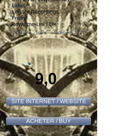
Label:
Legacy Recordings
From:
Royaume-Uni / UK
Philippe André - December 2020
9,0
SITE INTERNET / WEBSITE
ACHETER / BUY