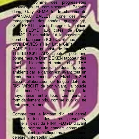
reconnus comme des progressistes
convaincus et convaincants ! Pensez
donc, Gary KEMP fut le chanteur de
SPANDAU BALLET, icone des néo
romantiques des années quatre-vingt,
Guy PRATT avant d'intégrer la galaxie
PINK FLOYD aux cotés de David
GILMOUR en public fut le bassiste du
combo kangourou ICEHOUSE aux côtés
d'Iva DAVIES ("Hey Little Girl") et Lee
HARRIS fut le guitariste de Ian DURY &
THE BLOCKHEADS, ajoutons pour faire
bonne mesure Dom BEKEN tapoteur des
touches blanches et noires chez THE
ORB à ses heures perdues (groupe
ambient) car le garçon est avant tout un
producteur reconnu chez Elizabeth 2 et
aussi collaborateur de longue date de
Rick WRIGHT de son vivant, la boucle
est bouclée...et là Miracle, la
mayonnaise entre tous ces gens a
formidablement pris, comme quoi qui ne
tente rien, n'a rien.
Comme tout le lectorat d'ici est censé
connaitre tous les titres présentés,
même si c'est du PINK FLOYD d'avant
la lune sombre, le concert commence
par le violent, métallique mais o combien
célèbre "Interstellar Overdrive" raccourci