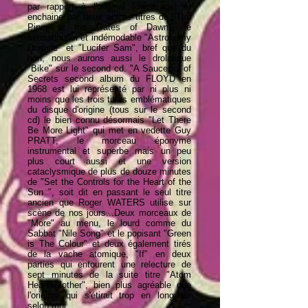
par rapport à l'original (dommage) et
enchaine par deux autres titres de "The
Piper at the Gates of Dawn", le
sensationnel et indémodable "Astronomy
Domine" et "Lucifer Sam", bref que du
bon, nous aurons aussi le drolatique
"Bike" sur le second cd. "A Saucerful of
Secrets second album du FLOYD en
1968 est lui représenté par ni plus ni
moins que les trois titres emblématiques
du disque d'origine (tous sur le second
cd) le bien connu désormais "Let There
Be More Light" qui met en vedette Guy
PRATT, le morceau éponyme
instrumental et superbe mais un peu
plus court aussi et une version
cataclysmique de plus de douze minutes
de "Set the Controls for the Heart of the
Sun ", soit dit en passant le seul titre
ancien que Roger WATERS utilise sur
scène de nos jours...Deux morceaux de
"More" au menu, le lourd comme du
Sabbat "Nile Song" et le popisant "Green
is The Colour" et deux également tirés
de la vache atomique, "If" en deux
parties qui entourent une relecture de
sept minutes de la suite titre "Atom
Heart Mother", bien plus agréable que
l'original qui s'étirait trop en longueur
selon moi.