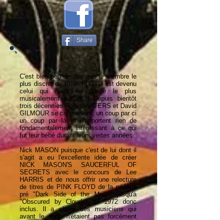
Share
C'est bien peu de dire que le membre le
plus discret de PINK FLOYD est devenu
celui qui nous en donne le plus
musicalement parlant ! Depuis bientôt
trois décennies Roger WATERS et David
GILMOUR se chamaillent, un coup par ci
un coup par là et n'apportent rien de
fondamentalement intéressant à ce qui
fut leur bébé durant leurs vertes années.
Nick MASON puisque c'est de lui dont il
s'agit a eu l'excellente idée de créer
NICK MASON'S SAUCERFUL OF
SECRETS avec le concours de Lee
HARRIS et de nous offrir une relecture
de titres de PINK FLOYD de la période
pré "Dark Side of the Moon" jusqu'à
"Obscured by Clouds" de 1972 donc
inclus. Il a choisi des musiciens qui
avant le coup n'étaient pas forcément