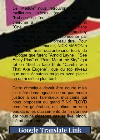
De "Meddle" nous retrouvons les deux
meilleures pièces (en dehors de
"Echoes" qui l'eut été présomptueux de
chercher à retranscrire), "Fearless" et
"One of These Days" tous deux dans
des versions excellentes. "Obscured by
Clouds" est quant à lui représente par
trois titres dont le morceau titre. Pour
faire bonne contenance, NICK MASON a
ajouté les trois quarante-cinq tours de
l'époque que furent "Arnold Layne", "See
Emily Play" et "Point Me at the Sky" (qui
fut en 1968 la face B de "Careful with
That Axe Eugene", que du top niveau
que nous écoutons toujours avec plaisir
un demi-siècle plus tard.
Cette chronique devait être courte mais
c'eut été dommageable de ne pas rendre
justice à ces talentueux musiciens qui
nous proposent du grand PINK FLOYD
première génération, cet album ne sera
pas dans les classements de fin d'année
car nous ne classons pas les live, sinon,
c'était pour moi un top 5.
Google Translate Link