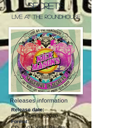
Secrets
Live At The Roundhouse
Releases information
Release date:
September 18, 2020
Format:
CD, DVD, Vinyl, Blu-ray