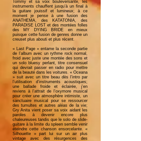
Tommy et sa voix bouleversante, les
instruments chauffent jusqu’à un final à
la guitare jouissif et lumineux; à ce
moment je pense à une fusion des
ANATHEMA, des KATATONIA, des
PARADISE LOST et des montées folles
des MY DYING BRIDE en mieux
puisque cette fusion de genres donne un
creuset plus abouti et plus récent.
« Last Page » entame la seconde partie
de l’album avec un rythme rock normal,
froid avec juste une montée des sons et
un solo bluesy perlant, titre consensuel
qui devrait passer en radio pour mettre
de la beauté dans les voitures. « Oceana
» suit avec un titre beau dès l’intro par
l’utilisation d’instruments acoustiques;
une ballade froide et éclairée, j’en
reviens à l’attrait de l’oxymore musical
pour créer une atmosphère intimiste, un
sanctuaire musical pour se ressourcer
des tumultes et autres aléas de la vie;
Gry Anita vient poser sa voix aidant les
paroles à devenir encore plus
chaleureuses tandis que le solo de slide-
guitare à la limite du spleen semble venir
éteindre cette chanson ensorcelante. «
Silhouette » part lui sur un air plus
vintage avec des résurgences des