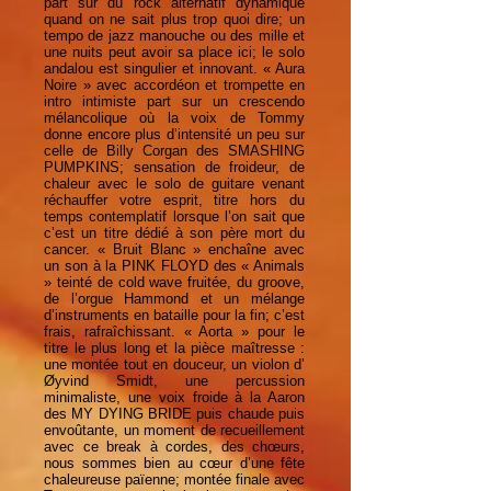
part sur du rock alternatif dynamique
quand on ne sait plus trop quoi dire; un
tempo de jazz manouche ou des mille et
une nuits peut avoir sa place ici; le solo
andalou est singulier et innovant. « Aura
Noire » avec accordéon et trompette en
intro intimiste part sur un crescendo
mélancolique où la voix de Tommy
donne encore plus d’intensité un peu sur
celle de Billy Corgan des SMASHING
PUMPKINS; sensation de froideur, de
chaleur avec le solo de guitare venant
réchauffer votre esprit, titre hors du
temps contemplatif lorsque l’on sait que
c’est un titre dédié à son père mort du
cancer. « Bruit Blanc » enchaîne avec
un son à la PINK FLOYD des « Animals
» teinté de cold wave fruitée, du groove,
de l’orgue Hammond et un mélange
d’instruments en bataille pour la fin; c’est
frais, rafraîchissant. « Aorta » pour le
titre le plus long et la pièce maîtresse :
une montée tout en douceur, un violon d’
Øyvind Smidt, une percussion
minimaliste, une voix froide à la Aaron
des MY DYING BRIDE puis chaude puis
envoûtante, un moment de recueillement
avec ce break à cordes, des chœurs,
nous sommes bien au cœur d’une fête
chaleureuse païenne; montée finale avec