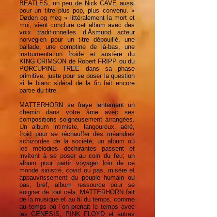
BEATLES, un peu de Nick CAVE aussi
pour un titre plus pop, plus convenu. «
Døden og meg » littéralement la mort et
moi, vient conclure cet album avec des
voix traditionnelles d’Åsmund acteur
norvégien pour un titre dépouillé, une
ballade, une comptine de là-bas, une
instrumentation froide et austère du
KING CRIMSON de Robert FRIPP ou du
PORCUPINE TREE dans sa phase
primitive, juste pour se poser la question
si le blanc sidéral de la fin fait encore
partie du titre.
MATTERHORN se fraye lentement un
chemin dans votre âme avec ses
compositions soigneusement arrangées.
Un album intimiste, langoureux, aéré,
froid pour se réchauffer des méandres
schizoïdes de la société; un album où
les mélodies déchirantes passent et
invitent à se poser au coin du feu; un
album pour partir voyager loin de ce
monde sinistré, covid ou pas, misère et
appauvrissement du peuple humain ou
pas, bref, album ressource pour se
soigner de tout cela. MATTERHORN fait
de la musique et au fil du temps, comme
au temps où l’on prenait le temps avec
les GENESIS, PINK FLOYD et autres