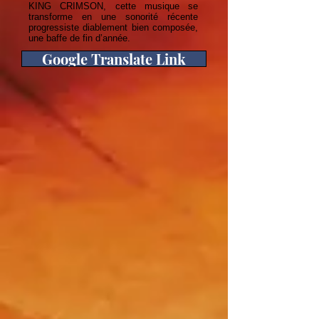
KING CRIMSON, cette musique se
transforme en une sonorité récente
progressiste diablement bien composée,
une baffe de fin d’année.
Google Translate Link