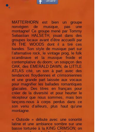
Share
MATTERHORN est bien un groupe
norvégien de musique, pas une
montagne! Ce groupe mené par Tommy
Sebastian HALSETH, jouait dans des
groupes locaux avant d’être accueilli par
IN THE WOODS dont il a tiré ces
bandes. Son style de musique part sur
l’alternative rock, le vintage prog, le folk
scandinave et la musique froide et
contemplative du doom; un soupçon des
OAK, des EMERALD DAWN, de LITTLE
ATLAS cité, un son à part avec des
tendances floydiennes et crimsoniennes
et une grande part laissée aux vocaux
pour magnifier les ballades romantiques
glaciales. Des titres en français pour
créer de la diversité et pour heurter le
récepteur que nous sommes, mais bon
lançons-nous à corps perdus dans ce
son venu d’ailleurs, plus haut qu’une
montagne.
« Outside » débute avec une sonorité
latine et une ambiance sombre sur une
basse torturée à la KING CRIMSON; on