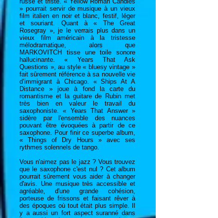
russe et triste. « Yellow Roman Candles
» pourrait servir de musique à un vieux
film italien en noir et blanc, festif, léger
et souriant. Quant à « The Great
Rosegray », je le verrais plus dans un
vieux film américain à la tristesse
mélodramatique, alors que
MARKOVITCH tisse une toile sonore
hallucinante. « Years That Ask
Questions », au style « bluesy vintage »
fait sûrement référence à sa nouvelle vie
d’immigrant à Chicago. « Ships At A
Distance » joue à fond la carte du
romantisme et la guitare de Rubin met
très bien en valeur le travail du
saxophoniste. « Years That Answer »
sidère par l'ensemble des nuances
pouvant être évoquées à partir de ce
saxophone. Pour finir ce superbe album,
« Things of Dry Hours » avec ses
rythmes solennels de tango.
Vous n'aimez pas le jazz ? Vous trouvez
que le saxophone c'est nul ? Cet album
pourrait sûrement vous aider à changer
d'avis. Une musique très accessible et
agréable, d'une grande cohésion,
porteuse de frissons et faisant rêver à
des époques où tout était plus simple. Il
y a aussi un fort aspect suranné dans