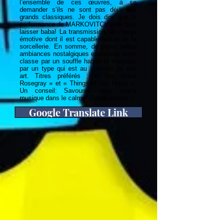
l’ensemble de ces œuvres, à se
demander s’ils ne sont pas déjà des
grands classiques. Je dois dire que la
performance de MARKOVITCH a de quoi
laisser baba! La transmission de charge
émotive dont il est capable relève de la
sorcellerie. En somme, de biens belles
ambiances nostalgiques exprimées avec
classe par un souffle habile et maîtrisé,
par un type qui est au sommet de son
art. Titres préférés : « The Great
Rosegray » et « Things of Dry Hours ».
Un conseil: Savourez cette douce
musique dans le calme! Bonne écoute !
Google Translate Link