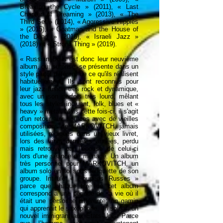
Breaking the Cycle » (2011), « Last
Chapter of Dreaming » (2013), « The
Third Set » (2014), « Aggressive Hippies
» (2015), « Goatman and the House of
the Dead » (2016), « Israeli Jazz »
(2018) et « Strong Thing » (2019).
« Russian Dolls est donc leur neuvième
album, qui surprise, se présente dans un
style plutôt différent de ce qu'ils réalisent
habituellement. Ils sont reconnus pour
leur jazz fusion très rock et dynamique,
avec un son parfois très lourd, mêlant
tous les styles incluant, folk, blues et «
heavy » métal. Mais cette fois-ci, il s'agit
d'un retour aux sources avec de vieilles
compositions de MARKOVITCH, jamais
utilisées, rédigées dans un vieux livret,
lors des vingt dernières années, perdu
mais retrouvé par l’épouse de celui-ci
lors d'une séance de ménage. Un album
très personnel pour MARKOVITCH, un
album solo en soi sous l'étiquette de son
groupe. Intitulé « Poupées Russes »
parce que chaque titre de cet album
correspond à une période de sa vie où il
était une personne différente: un gamin
qui apprenait le saxophone, un soldat, un
nouvel immigrant aux États-Unis. Parce