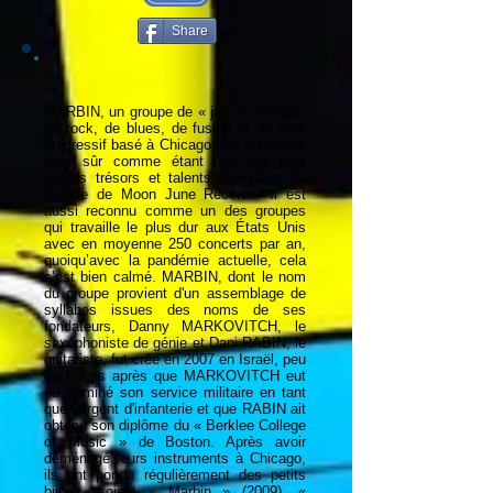
Share
MARBIN, un groupe de « jam », de jazz,
de rock, de blues, de fusion et de rock
progressif basé à Chicago, est considéré
pour sûr comme étant l'un des plus
grands trésors et talents musicaux de
l'écurie de Moon June Records. Il est
aussi reconnu comme un des groupes
qui travaille le plus dur aux États Unis
avec en moyenne 250 concerts par an,
quoiqu’avec la pandémie actuelle, cela
s’est bien calmé. MARBIN, dont le nom
du groupe provient d'un assemblage de
syllabes issues des noms de ses
fondateurs, Danny MARKOVITCH, le
saxophoniste de génie et Dani RABIN, le
guitariste, fut créé en 2007 en Israël, peu
de temps après que MARKOVITCH eut
eu terminé son service militaire en tant
que sergent d'infanterie et que RABIN ait
obtenu son diplôme du « Berklee College
of Music » de Boston. Après avoir
déménagé leurs instruments à Chicago,
ils ont pondu régulièrement des petits
bijoux, soient « Marbin » (2009), «