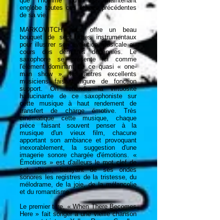
que l’homme qu’il est maintenant
englobe toutes ces étapes précédentes
de sa vie.
MARKOVITCH nous offre un beau
bouquet de sept titres instrumentaux
pour illustrer son évolution musicale au
cours des dernières décennies. Le
saxophone se présente ici comme
l'élément dominant de ce quasi « one-
man show », les autres excellents
musiciens faisant figure de fonction
support. On retiendra la virtuosité
hallucinante de ce saxophoniste sur
cette musique à haut rendement de
transfert de charge émotive. Très
cinématique cette musique, chaque
pièce faisant souvent penser à la
musique d'un vieux film, chacune
apportant son ambiance et provoquant
inexorablement, la suggestion d'une
imagerie sonore chargée d'émotions. «
Émotions » est d'ailleurs le mot clef de
cet album, balayant de ses ondes
sonores les registres de la tristesse, du
mélodrame, de la joie, de la mélancolie
et du romantisme.
Le premier titre, « When There Becomes
Here » fait songer à une vieille chanson