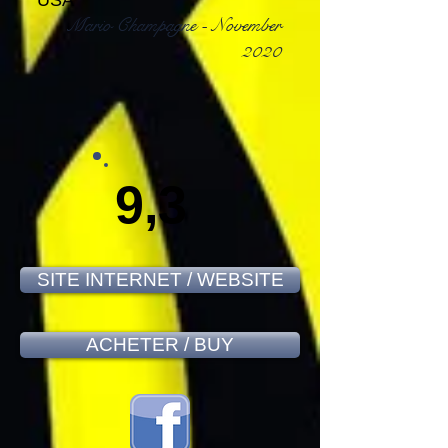
USA
Mario Champagne - November
2020
9,3
SITE INTERNET / WEBSITE
ACHETER / BUY