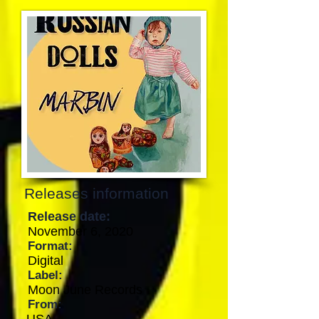
Releases information
Release date:
November 6, 2020
Format:
Digital
Label:
Moon June Records
From: