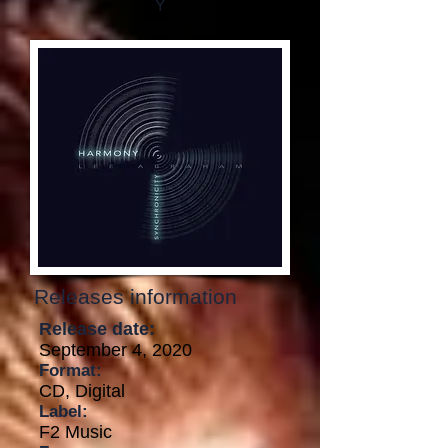
y
Releases information
Release date:
September 4, 2020
Format:
CD, Digital
Label:
F2 Music