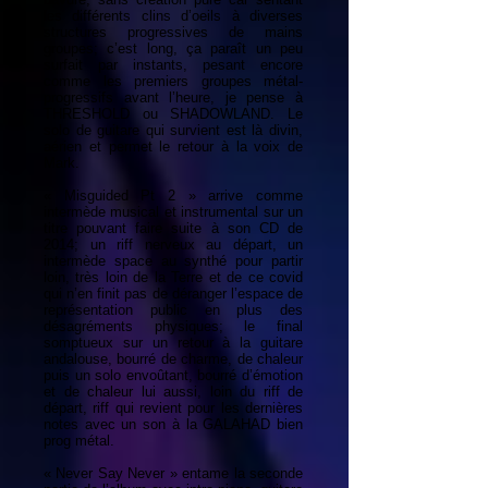
les différents clins d’oeils à diverses
structures progressives de mains
groupes; c’est long, ça paraît un peu
surfait par instants, pesant encore
comme les premiers groupes métal-
progressifs avant l’heure, je pense à
THRESHOLD ou SHADOWLAND. Le
solo de guitare qui survient est là divin,
aérien et permet le retour à la voix de
Mark.
« Misguided Pt 2 » arrive comme
intermède musical et instrumental sur un
titre pouvant faire suite à son CD de
2014; un riff nerveux au départ, un
intermède space au synthé pour partir
loin, très loin de la Terre et de ce covid
qui n’en finit pas de déranger l’espace de
représentation public en plus des
désagréments physiques; le final
somptueux sur un retour à la guitare
andalouse, bourré de charme, de chaleur
puis un solo envoûtant, bourré d’émotion
et de chaleur lui aussi, loin du riff de
départ, riff qui revient pour les dernières
notes avec un son à la GALAHAD bien
prog métal.
« Never Say Never » entame la seconde