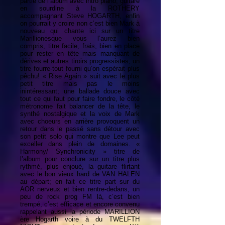
partie de l’album avec intro piano, guitare
en sourdine à la ROTHERY
accompagnant Steve HOGARTH, enfin
on pourrait y croire non c’est bien Mark à
nouveau qui chante ici sur un titre
Marillionesque vous l’aurez bien
compris, titre facile, frais, bien en place
pour rester en tête mais manquant de
dérives et autres tiroirs progressistes; un
titre fourre-tout fourni qu’on espérait plus
pêchu! « Rise Again » suit avec le plus
petit titre mais pas le moins
inintéressant; une ballade douce avec
tout ce qui faut pour faire fondre, le côté
métronome fait balancer de la tête, le
synthé nostalgique et la voix de Mark
avec choeurs en arrière provoquent un
retour dans le passé sans détour avec
son petit solo qui montre que Lee peut
exceller dans plein de domaines. «
Harmony/ Synchronicity » titre de
l’album pour conclure sur un titre plus
rythmé, plus enjoué, la guitare flirtant
avec le bon vieux hard de VAN HALEN
au départ; en fait ce titre part sur du
AOR nerveux et bien rentre-dedans, un
peu de rock prog FM là, c’est bien
trempé, c’est efficace et encore convenu
rappelant aussi la période MARILLION
ère Hogarth voire à du TWELFTH