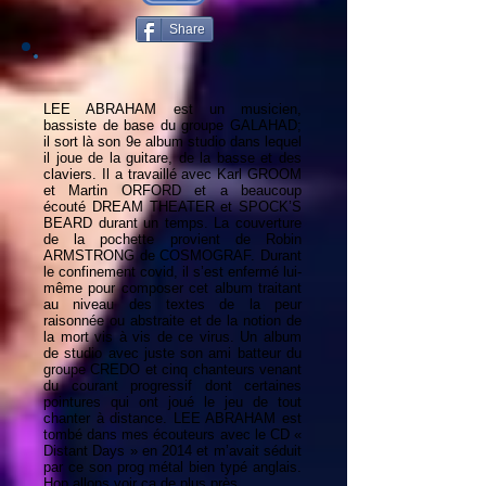
Share
LEE ABRAHAM est un musicien,
bassiste de base du groupe GALAHAD;
il sort là son 9e album studio dans lequel
il joue de la guitare, de la basse et des
claviers. Il a travaillé avec Karl GROOM
et Martin ORFORD et a beaucoup
écouté DREAM THEATER et SPOCK’S
BEARD durant un temps. La couverture
de la pochette provient de Robin
ARMSTRONG de COSMOGRAF. Durant
le confinement covid, il s’est enfermé lui-
même pour composer cet album traitant
au niveau des textes de la peur
raisonnée ou abstraite et de la notion de
la mort vis à vis de ce virus. Un album
de studio avec juste son ami batteur du
groupe CREDO et cinq chanteurs venant
du courant progressif dont certaines
pointures qui ont joué le jeu de tout
chanter à distance. LEE ABRAHAM est
tombé dans mes écouteurs avec le CD «
Distant Days » en 2014 et m’avait séduit
par ce son prog métal bien typé anglais.
Hop allons voir ça de plus près.