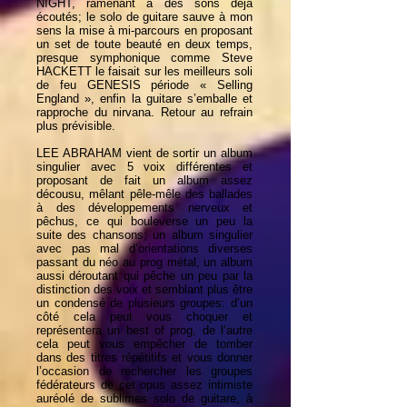
NIGHT, ramenant à des sons déjà
écoutés; le solo de guitare sauve à mon
sens la mise à mi-parcours en proposant
un set de toute beauté en deux temps,
presque symphonique comme Steve
HACKETT le faisait sur les meilleurs soli
de feu GENESIS période « Selling
England », enfin la guitare s’emballe et
rapproche du nirvana. Retour au refrain
plus prévisible.
LEE ABRAHAM vient de sortir un album
singulier avec 5 voix différentes et
proposant de fait un album assez
décousu, mêlant pêle-mêle des ballades
à des développements nerveux et
pêchus, ce qui bouleverse un peu la
suite des chansons; un album singulier
avec pas mal d’orientations diverses
passant du néo au prog métal, un album
aussi déroutant qui pêche un peu par la
distinction des voix et semblant plus être
un condensé de plusieurs groupes: d’un
côté cela peut vous choquer et
représentera un best of prog, de l’autre
cela peut vous empêcher de tomber
dans des titres répétitifs et vous donner
l’occasion de rechercher les groupes
fédérateurs de cet opus assez intimiste
auréolé de sublimes solo de guitare, à