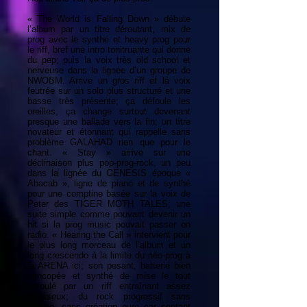
« The World is Falling Down » débute
l’album par un titre déroutant, mix de
prog avec le synthé et heavy prog pour
le riff, bref une intro tonitruante qui donne
du pep; puis la voix très old school et
nerveuse dans la lignée d’un groupe de
NWOBM. Arrive un gros riff et la voix
feutrée sur un solo plus structuré et une
basse très présente; ça défoule les
oreilles, ça change surtout devenant
presque une ballade vers la fin; un titre
novateur et étonnant qui rappelle sans
problème GALAHAD rien que pour le
chant. « Stay » arrive sur une
déclinaison plus pop-prog-rock, un peu
dans la lignée du GENESIS époque «
Abacab », ligne de piano et de synthé
pour une comptine basée sur la voix de
Peter des TIGER MOTH TALES; une
suite simple comme pouvant devenir un
hit si la prog music pouvait passer en
radio. « Hearing the Call » intervient pour
le plus long morceau de l’album et un
long crescendo à la limite du néo-prog à
la ARENA ici; son pesant, batterie bien
syncopée et synthé de mise le tout
enroulé par un riff entraînant assez
graisseux; du rock progressif sans
bavure, sans création pure car sentant