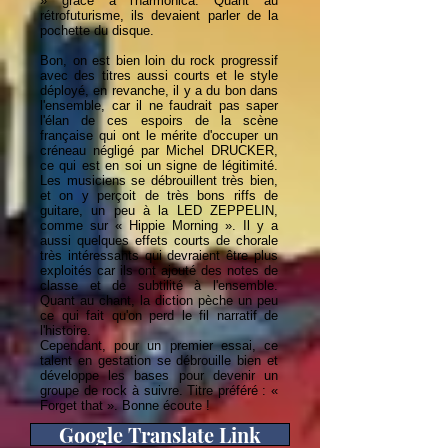
» grâce à l'harmonica. Quant au
rétrofuturisme, ils devaient parler de la
pochette du disque.
Bon, on est bien loin du rock progressif
avec des titres aussi courts et le style
déployé, en revanche, il y a du bon dans
l'ensemble, car il ne faudrait pas saper
l'élan de ces espoirs de la scène
française qui ont le mérite d'occuper un
créneau négligé par Michel DRUCKER,
ce qui est en soi un signe de légitimité.
Les musiciens se débrouillent très bien,
et on y perçoit de très bons riffs de
guitare, un peu à la LED ZEPPELIN,
comme sur « Hippie Morning ». Il y a
aussi quelques effets courts de chorale
très intéressants qui devraient être plus
exploités car ils ont ajouté des notes de
classe et de subtilité à l'ensemble.
Quant au chant, la diction pèche un peu
ce qui fait qu'on perd le fil narratif de
l'histoire.
Cependant, pour un premier essai, ce
talent en gestation se débrouille bien et
développe les bases pour devenir un
groupe de rock à suivre. Titre préféré : «
Forget that ». Bonne écoute !
Google Translate Link