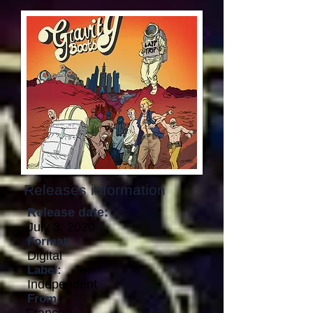
Releases information
Release date:
July 3, 2020
Format:
Digital
Label:
Independent
From: