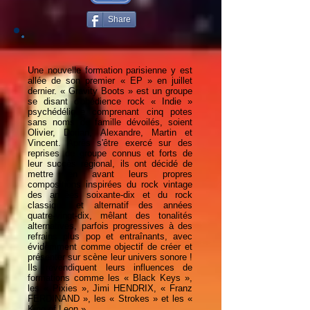
Share
Une nouvelle formation parisienne y est
allée de son premier « EP » en juillet
dernier. « Gravity Boots » est un groupe
se disant d'obédience rock « Indie »
psychédélique comprenant cinq potes
sans noms de famille dévoilés, soient
Olivier, Dorian, Alexandre, Martin et
Vincent. Après s'être exercé sur des
reprises de groupe connus et forts de
leur succès régional, ils ont décidé de
mettre en avant leurs propres
compositions inspirées du rock vintage
des années soixante-dix et du rock
classique et alternatif des années
quatre-vingt-dix, mêlant des tonalités
alternatives, parfois progressives à des
refrains plus pop et entraînants, avec
évidemment comme objectif de créer et
présenter sur scène leur univers sonore !
Ils revendiquent leurs influences de
formations comme les « Black Keys »,
les « Pixies », Jimi HENDRIX, « Franz
FERDINAND », les « Strokes » et les «
King of Leon ».