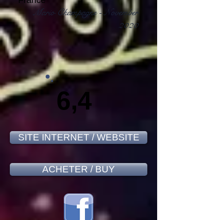
France
Mario Champagne - November
2020
6,4
SITE INTERNET / WEBSITE
ACHETER / BUY