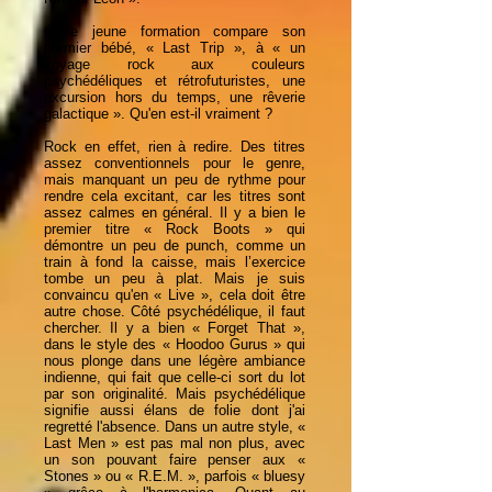
Cette jeune formation compare son
premier bébé, « Last Trip », à « un
voyage rock aux couleurs
psychédéliques et rétrofuturistes, une
excursion hors du temps, une rêverie
galactique ». Qu'en est-il vraiment ?
Rock en effet, rien à redire. Des titres
assez conventionnels pour le genre,
mais manquant un peu de rythme pour
rendre cela excitant, car les titres sont
assez calmes en général. Il y a bien le
premier titre « Rock Boots » qui
démontre un peu de punch, comme un
train à fond la caisse, mais l’exercice
tombe un peu à plat. Mais je suis
convaincu qu'en « Live », cela doit être
autre chose. Côté psychédélique, il faut
chercher. Il y a bien « Forget That »,
dans le style des « Hoodoo Gurus » qui
nous plonge dans une légère ambiance
indienne, qui fait que celle-ci sort du lot
par son originalité. Mais psychédélique
signifie aussi élans de folie dont j'ai
regretté l'absence. Dans un autre style, «
Last Men » est pas mal non plus, avec
un son pouvant faire penser aux «
Stones » ou « R.E.M. », parfois « bluesy