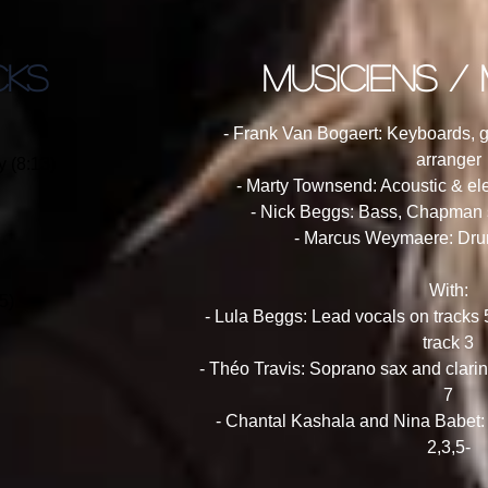
CKS
musiciens /
- Frank Van Bogaert: Keyboards, gu
arranger
 (8:13)
- Marty Townsend: Acoustic & ele
- Nick Beggs: Bass, Chapman s
- Marcus Weymaere: Dru
With:
5)
- Lula Beggs: Lead vocals on tracks 
track 3
- Théo Travis: Soprano sax and clarine
7
- Chantal Kashala and Nina Babet:
2,3,5-