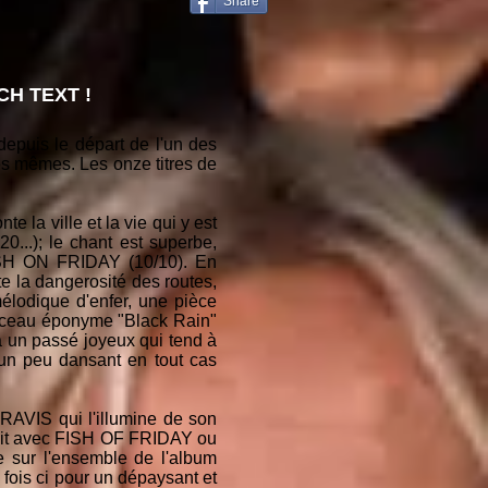
Share
H TEXT !
puis le départ de l'un des
es mêmes. Les onze titres de
la ville et la vie qui y est
0...); le chant est superbe,
 FISH ON FRIDAY (10/10). En
 la dangerosité des routes,
élodique d'enfer, une pièce
rceau éponyme "Black Rain"
 un passé joyeux qui tend à
o un peu dansant en tout cas
TRAVIS qui l'illumine de son
 soit avec FISH OF FRIDAY ou
e sur l'ensemble de l'album
 fois ci pour un dépaysant et