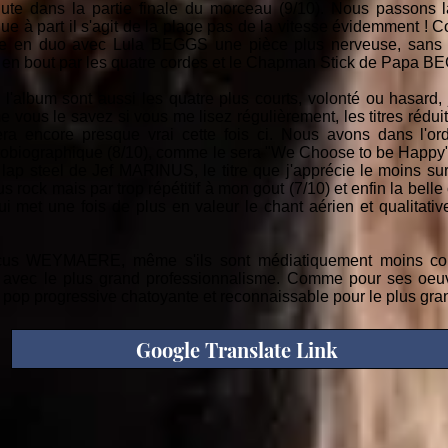
lute dans la partie finale du morceau (9/10). Nous passons 
ue à part il s'agit de la plage pas de la vitesse évidemment !
 en duo avec Lula BEGGS une pièce plus nerveuse, sans l
en bout par les quatre cordes et le Chapman Stick de Papa BE
e l'album sont aussi les quatre plus courts, volonté ou hasard,
ous le savez si vous me lisez régulièrement, les titres rédui
ra encore presque vrai cette fois ci. Nous avons dans l'ord
obiographique (8/10), comme le sera "We Choose to be Happy"
 lap steel de Jef MARINUS, le titre que j'apprécie le moins sur 
 rock mais par trop répétitif à mon gout (7/10) et enfin la belle
met une fois de plus en valeur le chant aérien et qualitativ
s WEYMAERE, même s'ils sont médiatiquement moins con
ail avec le plus grand professionnalisme. Comme pour ses oe
p progressive chatoyante et reconnaissable pour le plus grand 
Google Translate Link