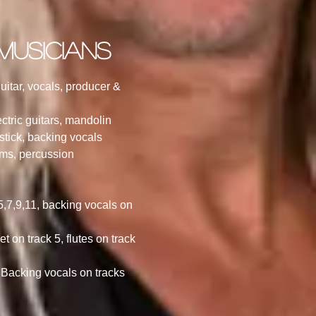
 musicians
itar, vocals, producer &
ctric guitars, mandolin
tick, backing vocals
ms, percussion
5,7,9,11, backing vocals on
t on track 5, flutes on track
 Backing vocals on tracks