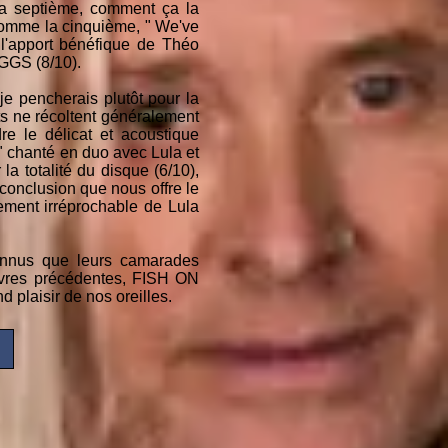
la septième, comment ça la
 Comme la cinquième, " We've
'apport bénéfique de Théo
GGS (8/10).
 je pencherais plutôt pour la
ts ne récoltent généralement
re le délicat et acoustique
 chanté en duo avec Lula et
la totalité du disque (6/10),
 conclusion que nous offre le
ement irréprochable de Lula
nus que leurs camarades
uvres précédentes, FISH ON
plaisir de nos oreilles.