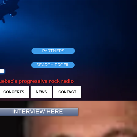
PARTNERS
SEARCH PROFIL
ebec's progressive rock radio
CONCERTS
NEWS
CONTACT
INTERVIEW HERE