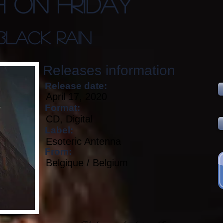
h On Friday
Black Rain
Releases information
Release date:
April 17, 2020
Format:
CD, Digital
Label:
Esoteric Antenna
From:
Belgique / Belgium