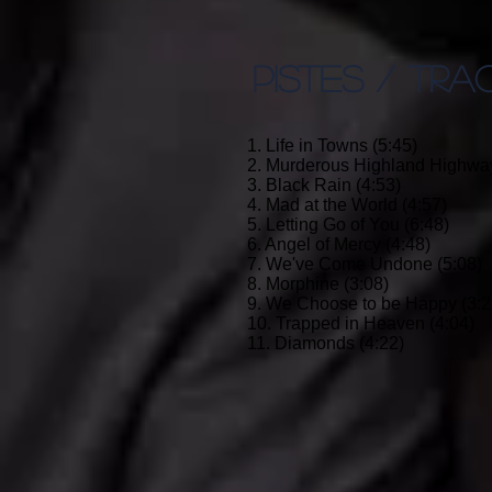
PISTES / TRA
1. Life in Towns (5:45)
2. Murderous Highland Highway
3. Black Rain (4:53)
4. Mad at the World (4:57)
5. Letting Go of You (6:48)
6. Angel of Mercy (4:48)
7. We've Come Undone (5:08)
8. Morphine (3:08)
9. We Choose to be Happy (3:2
10. Trapped in Heaven (4:04)
11. Diamonds (4:22)