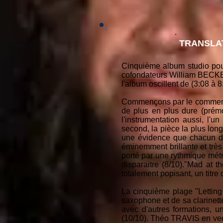
TRANSLA
Cinquième album studio pou
cofondateurs William BECKER
l'album oscillent de (3:08 à 
Commençons par le commenceme
de plus en plus dure (prémo
l'instrumentation aussi, l'
second, la pièce la plus lo
une évidence que chacun d'
éminemment brillante et tr
porté par une rythmique mét
disparaitre (8/10)."Mad at 
totalement popisant, un tit
La cinquième plage "Letting 
saxophone et de sa clarinet
avec d'autres formations, u
(10/10). Théo TRAVIS en vede