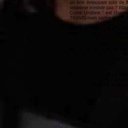
un brin émouvant solo de f
septième n'existe pas ? Blag
Come Undone " est chantée
TRAVIS mais portée de bout 
Les quatre derniers titres d
seconde hypothèse et comme v
pas mes suffrages et ce se
"Morphine" possiblement aut
enrichi d'un motif de guitare
puis "Trapped in Heaven" plus
symphonique "Diamonds" qui 
BEGGS (9/10).
Marty TOWNSEND et Marcu
assurent leur part de trav
FRIDAY déroule sa musique po