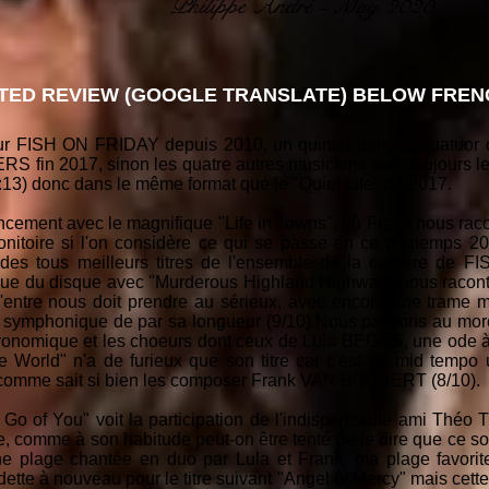
Philippe André - May 2020
TED REVIEW (GOOGLE TRANSLATE) BELOW FRENC
r FISH ON FRIDAY depuis 2010, un quintet devenu quatuor de
S fin 2017, sinon les quatre autres musiciens sont toujours l
8:13) donc dans le même format que le "Quiet Life" de 2017.
nt avec le magnifique "Life in Towns", où Frank nous raconte 
nitoire si l'on considère ce qui se passe en ce printemps 202
un des tous meilleurs titres de l'ensemble de la carrière de
ngue du disque avec "Murderous Highland Highway" nous raconte
entre nous doit prendre au sérieux, avec encore une trame m
ès symphonique de par sa longueur (9/10).Nous passons au mo
ronomique et les choeurs dont ceux de Lula BEGGS, une ode à
the World" n'a de furieux que son titre car c'est un mid temp
re comme sait si bien les composer Frank VAN BOGAERT (8/10).
Go of You" voit la participation de l'indispensable ami Théo 
te, comme à son habitude peut-on être tenté de le dire que ce
ne plage chantée en duo par Lula et Frank, ma plage favorit
tte à nouveau pour le titre suivant "Angel of Mercy" mais cette