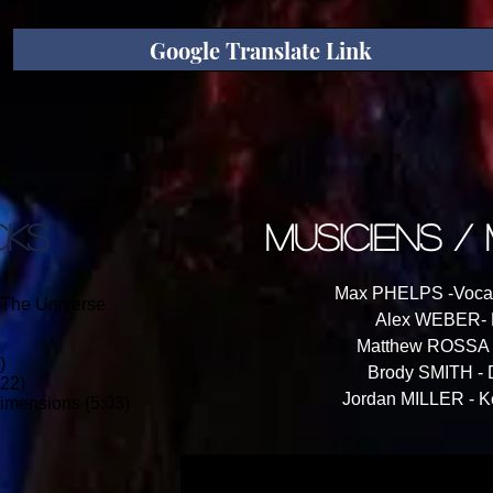
Google Translate Link
CKS
musiciens /
Max PHELPS -Vocals
 The Universe
Alex WEBER- 
Matthew ROSSA -
)
Brody SMITH -
:22)
Jordan MILLER - K
Dimensions (5:03)