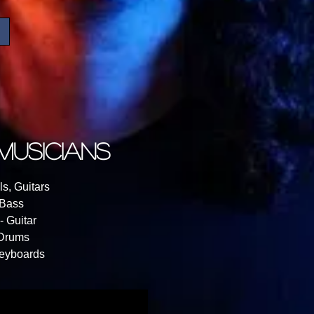
 musicians
, Guitars
Bass
 Guitar
 Drums
eyboards