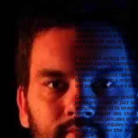
Ai-je un problème avec le « g
aussi lointains, fusion et « 
souvent tué dans l’œuf des m
et une cacophonie non per
développement fusions sy
Universe », mais les passages
contrastes de voix, le beau a
son intro mystérieuse, où l’
Parfois, tout au long de l’éc
font pas toujours harmonieus
sympathique passage jazz, et 
cela des occasions ratées. Ou
Monkey Theorem » m’ont sinc
une pure performance « death
Cependant, soyons positifs
passages fusion et jazz s
expérimentent, et ils tentent
vont se régaler des crises
recherchées, délicates et ry
idées, entre cymbales « groo
suivre du dernier titre, où l
Bonne écoute !