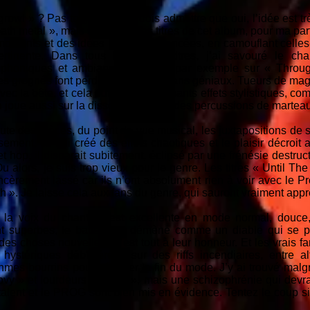
rowl » ? Pas toujours, et je dois admettre que oui, l’idée est tr
death metal », mais sur les autres titres de cet album, pour ma pa
oments et des idées plutôt bien lancées, en camouflant celles
tinente. Dans tous les autres titres, j’ai savouré le c
mphoniques et ambiances, comme par exemple sur « Throug
 grognés font perdre le fil et les élans géniaux. Tueurs de magie 
vec la bête, et cela donne d’intéressants effets stylistiques, c
on joue aussi sur la dissonance avec des percussions de marteau
oute des pièces, du point de vue musical, les juxtapositions de st
ement, ce qui créé des effets chaotiques et le plaisir décroit
hop, il disparait subitement, éclipsé par une frénésie destructi
 alors, je suis trop vieux pour le genre. Les titres « Until Th
èrement lassé car ils n’ont absolument rien à voir avec le P
 ». Je laisse cela aux fans du genre, qui sauront vraiment appr
, la voix du chanteur est excellente en mode normal, douce,
ont superbes, le batteur se démène comme un diable qui se
 des choses nouvelles. C’est tout à leur honneur. Et les vrais f
 hystériques déblatérées sur des riffs incendiaires, entre 
thmes bourrins pour célébrer la fin du mode. J’y ai trouvé ma
vy » et lourdeurs « death », mais une schizophrénie qui devra
e talent et le PROG sont bien mis en évidence. Tentez le coup s