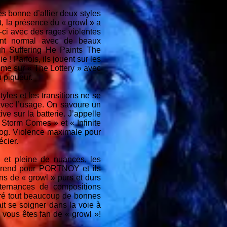
ès bonne d’allier deux styles
rt, la présence du « growl » a
-ci avec des rages violentes
hant normal avec de beaux
h Suffering He Paints The
! Parfois, ils jouent sur les
omme sur « The Lottery » avec
 piqueur.
yles et les transitions ne se
 avec l’usage. On savoure un
ve sur la batterie. J’appelle
e Storm Comes » et « Infinite
rog. Violence maximale pour
écier.
 et pleine de nuances, les
 prend pour PORTNOY et ils
ans de « growl » purs et durs
alternances de compositions
lgré tout beaucoup de bonnes
it se soigner dans la voie à
i vous êtes fan de « growl »!