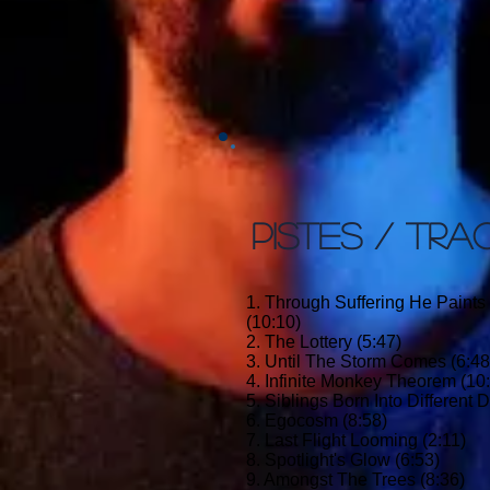
PISTES / TRA
1. Through Suffering He Paints
(10:10)
2. The Lottery (5:47)
3. Until The Storm Comes (6:48
4. Infinite Monkey Theorem (10
5. Siblings Born Into Different 
6. Egocosm (8:58)
7. Last Flight Looming (2:11)
8. Spotlight's Glow (6:53)
9. Amongst The Trees (8:36)