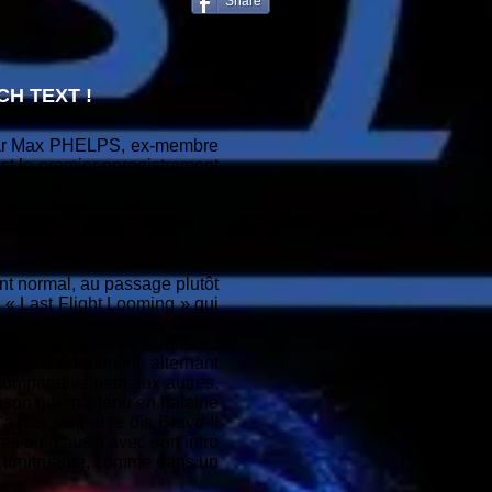
Share
H TEXT !
e par Max PHELPS, ex-membre
est le premier enregistrement
roblématiques reliées à la
n emballage sonore hors du
sion et « Death Metal », le
nt normal, au passage plutôt
e « Last Flight Looming » qui
ions » et le dernier titre «
uitare, qui vous remarquerez
ncés précédemment, alternant
e comparativement aux autres,
anson qui m'a tenu en haleine
a pas sorti et je dis Bravo !!
rès bien aussi avec son intro
t tonitruante, comme dans un