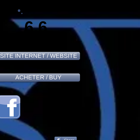
6,6
SITE INTERNET / WEBSITE
ACHETER / BUY