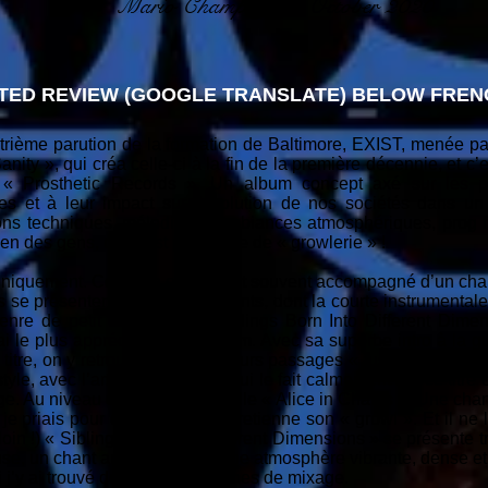
Mario Champagne - October 2020
TED REVIEW (GOOGLE TRANSLATE) BELOW FRENC
uatrième parution de la formation de Baltimore, EXIST, mené
nity », qui créa celle-ci à la fin de la première décennie, et c’
e « Prosthetic Records ». Un album concept axé sur les p
s et à leur impact sur l'évolution de nos sociétés dans u
ns techniques, mélodisme, ambiances atmosphériques, prog fu
bien des gens, car il est promesse de « growlerie » !
s uniquement. Ce qu'on entend est souvent accompagné d’un cha
ois se présentent sans grognements, dont la courte instrumental
enre de petit intermède, « Siblings Born Into Different Dimens
 le plus apprécié sur cet album. Avec sa superbe intro à la g
titre, on y retrouvera les meilleurs passages « fusion » anno
le, avec l’artillerie lourde et qui le fait calmement sur ce titr
age. Au niveau chant, cela rappelle « Alice in Chains ». Une ch
je priais pour que le chanteur retienne son « growl ». Et il ne l'
loin !) « Siblings Born Into Different Dimensions » se présente t
se, un chant au ralenti dans une atmosphère vibrante, dense e
j’y ai trouvé des petits problèmes de mixage.