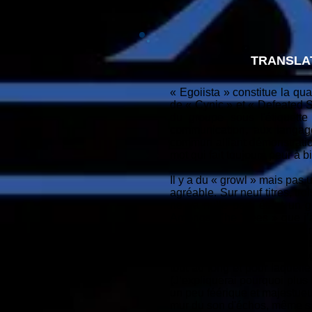
TRANSLA
« Egoiista » constitue la q
de « Cynic » et « Defeated Sa
du groupe sous l'étiquett
communication, aux langage
commun alliant démonstratio
mot qui fait toujours peur à 
Il y a du « growl » mais pa
agréable. Sur neuf titres, tr
ne va nulle part, étant un g
Amongst The Trees » que j’ai
reprend le thème du premier 
sporadiquement, au niveau sty
où la tempête fait souvent r
tout au long et pour laquelle 
(J’expliquerai pourquoi plus 
un peu féérique et majestueu
mur du son d'échos, même si 