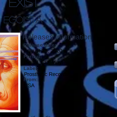
Exist
Egoiista
Releases information
Release date:
August 28, 2020
Format:
Digital, CD, Vinyl
Label:
Prosthetic Records
From:
USA