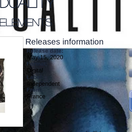
Duality
Elements
Releases information
Release date:
May 15, 2020
Format:
Digital
Label:
Independent
From:
France