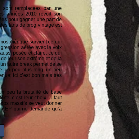
es sont remplacées par une
des années 2010 revoit son
lées pour gagner une part de
 des fans de prog vintage est
tmosphérique survient ce qui
digression aérée avec la voix
aussi posée et claire, ce qui
 de leur son extrême et de la
, un autre break permet de se
ue ‘un peu plus long, un peu
nue; ici c’est bon mais très
n peu la brutalité de base
te, c’est leur choix, il faut
mpos massifs se veut donner
 Un EP qui ne demande qu’à