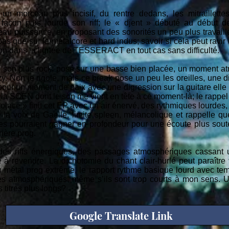
n morceau plus incisif, du rentre dedans, les mitraillett
 façon plus lourde son riff; le « djent » débuté au début 
veau puissance, en proposant des sonorités un peu plus travail
as que sur le métalcore et hard indus; savoir si cela peut ravir
 son dans la lignée de TESSERACT en tout cas sans difficulté.
un son plus rock, posé sur une basse bien placée, un moment a
azzy. Non je rigole, mais ce break pose un peu les oreilles, une 
pour un moment de paix avec une digression sur la guitare elle 
 à la SOEN dont le son me vient en tête à ce moment-là; le rappel
Solace » finit cet EP avec un air énervé, des rythmiques lourdes
 la voix de Gaëlle, limite spleen, mélancolique et rappelle q
res pourraient gagner en profondeur pour une écoute plus soute
rière prog.
des riffs énergiques, des passages atmosphériques cassant u
 revendre. La dichotomie du chant clair-hurlé peut paraître for
 métal prog extrême, le rapport rythme basique lourd avec te
ges atmosphériques, même s’ils sont trop courts à mon sens.
 titres plus longs?
Google Translate Link