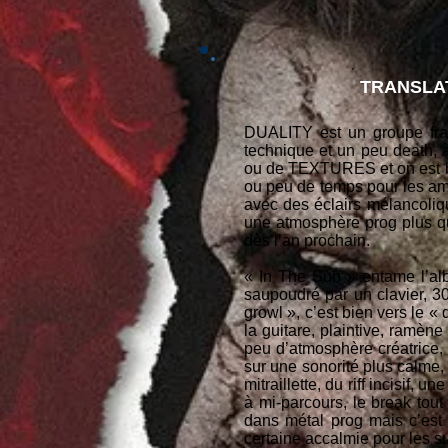
TRANSLA
DUALITY est un groupe fran
technique et un peu death,
ou de TEXTURES et on est bi
ou peu de temps pour les amb
avec des éclairs mélancoliq
une atmosphère prog plus qu’
dès l’an prochain.
« In The Sun » entame l’alb
saupoudré par un clavier, 30 
growl », c’est bien vers le «
la guitare, plaintive, ramè
peu d’atmosphère créatrice
sur une sonorité plus calme,
mitraillette, du riff incisif
à mi-parcours, le break tout
dans métal prog mais c’est 
certaine accalmie pour les su