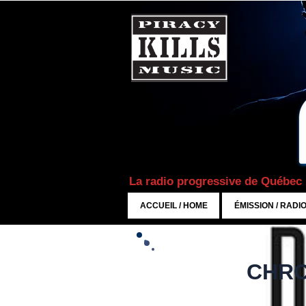
La radio progressive de Québec
ACCUEIL / HOME
ÉMISSION / RADI
CHRO