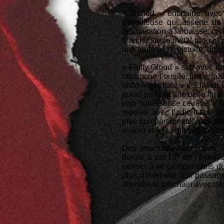
« Buried » enchaîne avec u
mitrailleuse qui assène de
organisation à la baisse, ni
marché sur le métal prog et p
une toute autre histoire; un
« Fluffy Cloud » suit avec 
raccroche l’oreille, limite j
enfin « normale » de Julien 
aurait pu faire une belle fin
voix hurlée brise ce rêve. « 
reposer avec l’adjonction de
plus compartimenté’, ces tit
violent et à la limite de la bar
Des structures saccadées, 
donne à cet EP de l’énergie à
penser à se plonger dans du
plus d’intensité aux passa
attendre le prochain avec des