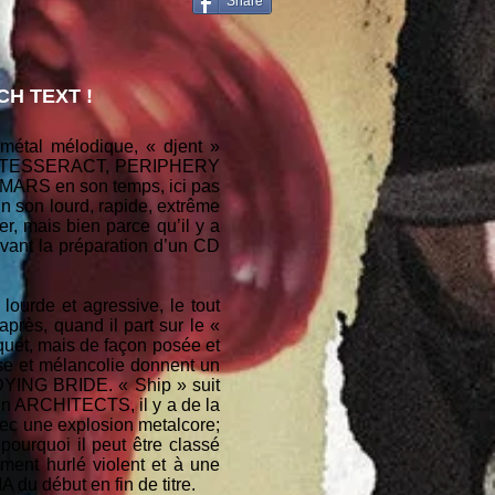
Share
H TEXT !
métal mélodique, « djent »
és de TESSERACT, PERIPHERY
 MARS en son temps, ici pas
Un son lourd, rapide, extrême
r, mais bien parce qu’il y a
avant la préparation d’un CD
ourde et agressive, le tout
après, quand il part sur le «
aquet, mais de façon posée et
sse et mélancolie donnent un
DYING BRIDE. « Ship » suit
’un ARCHITECTS, il y a de la
avec une explosion metalcore;
pourquoi il peut être classé
ement hurlé violent et à une
 du début en fin de titre.