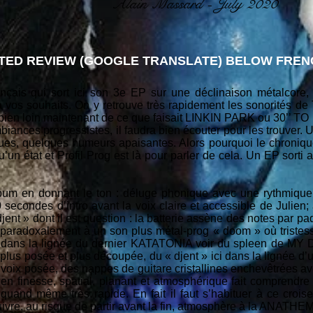
Alain Massard - July 2020
TED REVIEW (GOOGLE TRANSLATE) BELOW FRENC
çais qui sort ici son 3e EP sur une déclinaison métalcore, 
 à vos souhaits. On y retrouve très rapidement les sonorit
en loin maintenant de ce que faisait LINKIN PARK ou 30’’ TO
iances progressistes, il faudra bien écouter pour les trouver. 
ues, quelques humeurs apaisantes. Alors pourquoi le chronique
un état et Profil Prog est là pour parler de cela. Un EP sorti 
um en donnant le ton : déluge phonique avec une rythmique l
secondes d’intro avant la voix claire et accessible de Julien; 
 djent » dont il est question : la batterie assène des notes par p
ne paradoxalement à un son plus métal-prog « doom » où triste
, dans la lignée du dernier KATATONIA voir du spleen de MY 
 plus posée et plus découpée, du « djent » ici dans la lignée d
, une voix posée, des nappes de guitare cristallines enchevêtrées 
 en finesse, spatial, planant et atmosphérique fait comprendre 
quand même très rapide. En fait il faut s’habituer à ce crois
ivre, au risque de partir avant la fin, atmosphère à la ANATHEMA