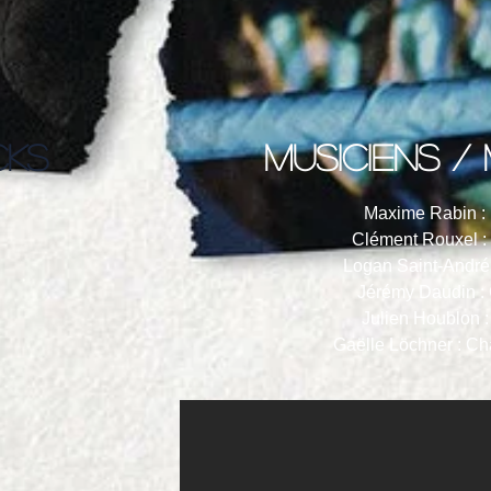
CKS
musiciens /
Maxime Rabin :
Clément Rouxel : 
Logan Saint-André 
Jérémy Daudin : 
Julien Houblon 
Gaëlle Löchner : Cha