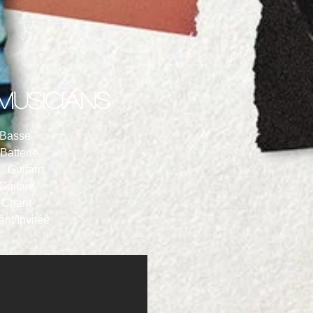
 musicians
 Basse
Batterie
: Guitare
Guitare
: Chant
nt/Invitée