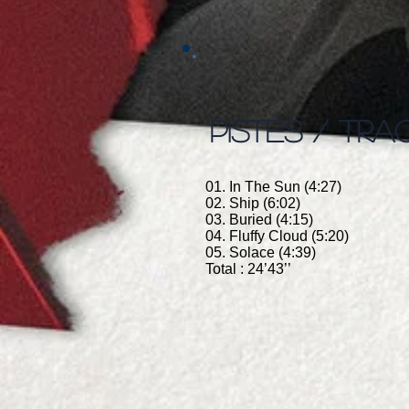
PISTES / TRA
01. In The Sun (4:27)
02. Ship (6:02)
03. Buried (4:15)
04. Fluffy Cloud (5:20)
05. Solace (4:39)
Total : 24’43’’