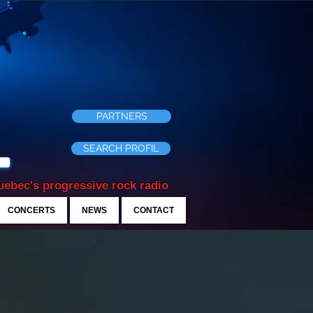
PARTNERS
SEARCH PROFIL
ebec's progressive rock radio
CONCERTS
NEWS
CONTACT