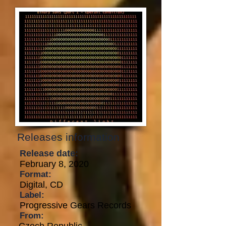
Releases information
Release date:
February 8, 2020
Format:
Digital, CD
Label:
Progressive Gears Records
From: