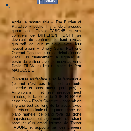
Share
Après le remarquable « The Burden of
Paradise » publié il y a déjà presque
quatre ans, Trevor TABONE et ses
colistiers de DIFFERENT LIGHT se
devaient de confirmer le haut niveau
qualitatif de leur musique avec leur
nouvel album « Binary Suns -Part one
Operant Condition » en ce début d'année
2020. Un changement à signaler au
poste de batteur avec le nouveau venu
David FILAK en lieu et place de Petr
MATOUSEK.
Ouverture en fanfare avec le fantastique
(le mot n'est pas trop fort en toute
sincérité et sans aucun parti pris) «
Amphibians » et ses presque neuf
minutes, le fantôme de SUPERTRAMP
et de son « Fool's Overture » apparait en
filigrane tout au long de la pièce, avec
les cris de la foule et ce piano frappé, ce
piano martelé, ce piano royal qui trône
majestueusement agrémenté du chant
posé et d'un grand lyrisme de Trevor
TABONE et supporté par des choeurs