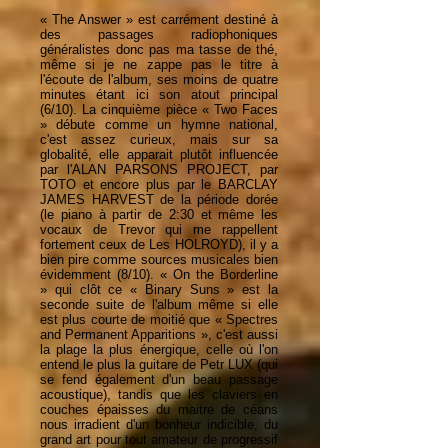
« The Answer » est carrément destiné à
des passages radiophoniques
généralistes donc pas ma tasse de thé,
même si je ne zappe pas le titre à
l'écoute de l'album, ses moins de quatre
minutes étant ici son atout principal
(6/10). La cinquième pièce « Two Faces
» débute comme un hymne national,
c'est assez curieux, mais sur sa
globalité, elle apparait plutôt influencée
par l'ALAN PARSONS PROJECT, par
TOTO et encore plus par le BARCLAY
JAMES HARVEST de la période dorée
(le piano à partir de 2:30 et même les
vocaux de Trevor qui me rappellent
fortement ceux de Les HOLROYD), il y a
bien pire comme sources musicales bien
évidemment (8/10). « On the Borderline
» qui clôt ce « Binary Suns » est la
seconde suite de l'album même si elle
est plus courte de moitié que « Spectres
and Permanent Apparitions », c'est aussi
la plage la plus énergique, celle où l'on
entend le plus la guitare de Petr LUX (qui
se fend également d'un beau passage
acoustique), tandis que les claviers en
couches épaisses du maitre de céans
nous irradient d'un bonheur indicible, du
grand art pour tout amateur de progressif