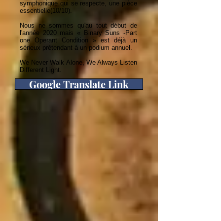
symphonique qui se respecte, une pièce
essentielle(10/10).
Nous ne sommes qu'au tout début de
l'année 2020 mais « Binary Suns -Part
one Operant Condition » est déjà un
sérieux prétendant à un podium annuel.
We Never Walk Alone, We Always Listen
Different Light.
Google Translate Link