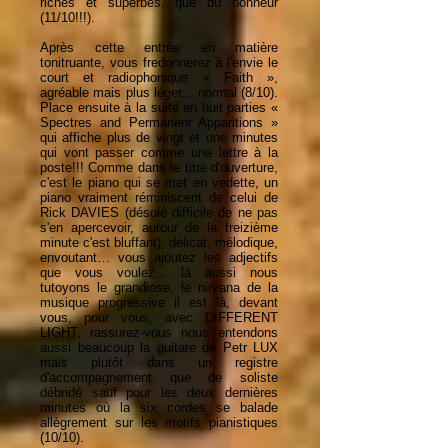
riches et superbes, que du bonheur
(11/10!!!).
Après cette entrée en matière
tonitruante, vous fredonnerez à l'envie le
court et radiophonique « Faith »,
agréable mais plus léger... normal (8/10).
Place ensuite à la suite en huit parties «
Spectres and Permanent Apparitions »
qui affiche plus de vingt et une minutes
qui vont passer comme une lettre à la
poste!!! Comme dans le titre d'ouverture,
c'est le piano qui se met en vedette, un
piano vraiment réminiscent de celui de
Rick DAVIES (désolé difficile de ne pas
s'en apercevoir, autour de la treizième
minute c'est bluffant), délicat, mélodique,
envoutant… vous ajoutez les adjectifs
que vous voulez... là aussi nous
tutoyons le grandiose, le nirvana de la
musique progressive il est là, devant
vous, pour vous, avec DIFFERENT
LIGHT, rassurez-vous nous entendons
aussi beaucoup la guitare de Petr LUX
mais plutôt dans un registre
d'accompagnement que de soliste
débridé sauf pour les deux dernières
minutes où la six cordes se balade
allègrement sur les motifs pianistiques
(10/10).