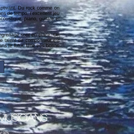
 captivant. Du rock comme on
ns de tempo, l’excellent jeu
oustique, piano, guitare et
engrenage sont en place. On
 talent de compositeur est
ans le futur. Une très bonne
 musicians
cals