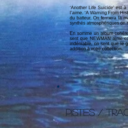
‘Another Life Suicide’ est à
l’aime. ‘A Warning From Hist
du batteur. On fermera la m
synthés atmosphériques on r
En somme un album cohérent
sent que NEWMAN aime comme
indéniable, on sent que le g
addition à votre collection.
PISTES / TRA