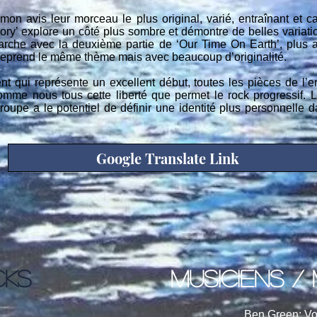
 mon avis leur morceau le plus original, varié, entraînant et
ory’ explore un côté plus sombre et démontre de belles variatio
arche avec la deuxième partie de ‘Our Time On Earth’, plus ac
eprend le même thème mais avec beaucoup d’originalité.
 qui représente un excellent début, toutes les pièces de l’
 nous tous cette liberté que permet le rock progressif. Le
roupe a le potentiel de définir une identité plus personnelle d
Google Translate Link
CKS
musiciens /
Ben Green: Vo