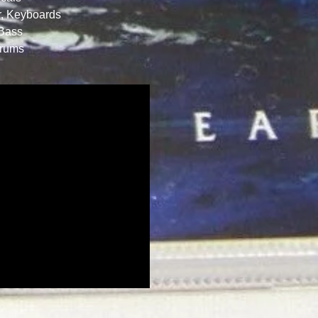
, Keyboards
 Bass
Drums