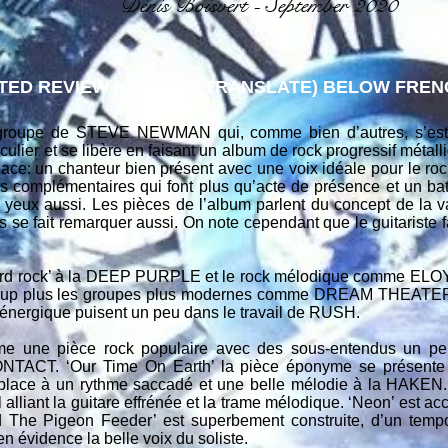
Denis Boisvert - September 2020
TED REVIEW (GOOGLE TRANSLATE) BELOW FRENC
 groupe de STEVE NEWMAN qui, comme bien d’autres, s’est d
iculier et se libère en faisant un album de rock progressif métall
ace: un chanteur bien présent avec une voix idéale pour le rock
iers complémentaires qui font plus qu’acte de présence et un ba
 yeux aussi. Les pièces de l’album parlent du concept de la v
s se fait remarquer aussi. On note cependant que le guitariste fa
e ‘hard rock’ à la DEEP PURPLE et le rock mélodique comme E
oup plus les groupes plus modernes comme DREAM THEATER. 
u énergique puisent un peu dans le travail de RUSH.
mme une pièce rock populaire avec des sous-entendus un pe
CT. ‘Our Time On Earth’ la pièce éponyme se présente e
t place à un rythme saccadé et une belle mélodie à la HAKEN.
 alliant la guitare effrénée et la trame mélodique. ‘Neon’ est acc
 The Pigeon Feeder’ est superbement construite, d’un tempo 
en évidence la belle voix du soliste.