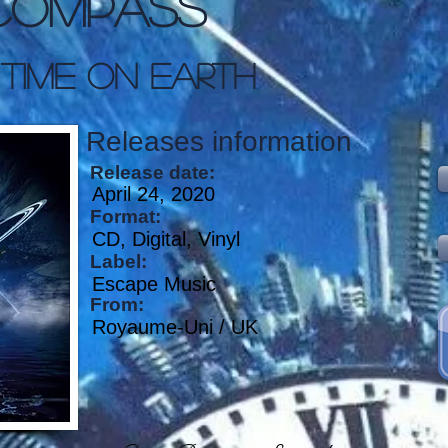
Compass
Time On Earth
Releases information
Release date:
April 24, 2020
Format:
CD, Digital, Vinyl
Label:
Escape Music
From:
Royaume-Uni / UK