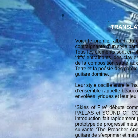
TRANSLA
Voici le premier album du
contraignante d’un style part
Tous les éléments sont en pl
‘riffs’ entraînants, des clav
de la composition saute aux
Terre et la poésie des parole
guitare domine.
Leur style oscille entre l
d’ensemble rappelle beauc
envolées lyriques et leur je
‘Skies of Fire’ débute co
PALLAS et SOUND OF CONTA
introduction fait rapidemen
prototype de progressif métal
suivante ‘The Preacher And
guitare de s’exprimer et met 