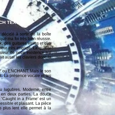
Share
H TEXT !
écidé à sortir de la boîte
ique ma foi très bien réussie.
, des guitares viriles et des
tteur très engagé. La qualité
aleur de notre existence sur
it aussi les claviers donc la
LOY ou ENCHANT. Mais le son
La présence vocale et les
u lugubres. Moderne, entre
n deux parties. La douce
 ‘Caught in a Frame’ est un
essible et plaisant. La pièce
plus lent elle permet à la