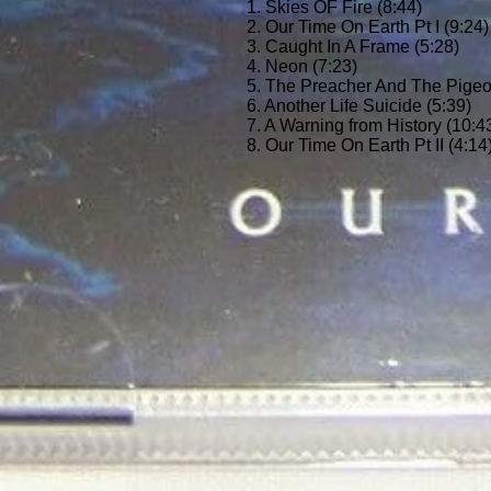
1. Skies OF Fire (8:44)
2. Our Time On Earth Pt I (9:24)
3. Caught In A Frame (5:28)
4. Neon (7:23)
5. The Preacher And The Pigeo
6. Another Life Suicide (5:39)
7. A Warning from History (10:4
8. Our Time On Earth Pt II (4:14